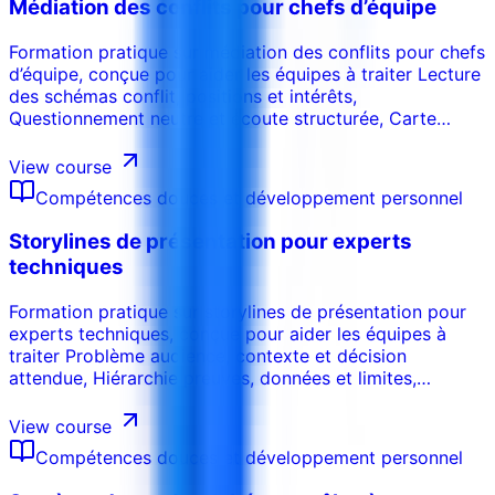
Médiation des conflits pour chefs d’équipe
Formation pratique sur médiation des conflits pour chefs
d’équipe, conçue pour aider les équipes à traiter Lecture
des schémas conflit, positions et intérêts,
Questionnement neutre et écoute structurée, Carte
intérêts, pertes perçues et besoins, Options d’accord et
critères d’équité, Prévention rechute et rituels d’équipe
View course
avec des outils, décisions et livrables directement
Compétences douces et développement personnel
utilisables en entreprise.
Storylines de présentation pour experts
techniques
Formation pratique sur storylines de présentation pour
experts techniques, conçue pour aider les équipes à
traiter Problème audience, contexte et décision
attendue, Hiérarchie preuves, données et limites,
Narration slides, titres messages et transitions, Synthèse
exécutive et recommandation, Défense Q&R et
View course
objections techniques avec des outils, décisions et
Compétences douces et développement personnel
livrables directement utilisables en entreprise.