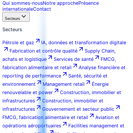
Qui sommes-nous
Notre approche
Présence
internationale
Contact
Secteurs
Secteurs
Pétrole et gaz
IA, données et transformation digitale
Fabrication et contrôle qualité
Supply Chain,
achats et logistique
Services de santé
FMCG,
fabrication alimentaire et retail
Analyse financière et
reporting de performance
Santé, sécurité et
environnement
Management retail
Énergie
renouvelable et power
Construction, immobilier et
infrastructures
Construction, immobilier et
infrastructures
Gouvernement et secteur public
FMCG, fabrication alimentaire et retail
Aviation et
opérations aéroportuaires
Facilities management et