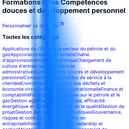
Formations dans
Compétences
douces et développement personnel
Personnaliser ce domaine
Toutes les catégories
Applications de l'IA dans le secteur du pétrole et du
gaz
Approvisionnement et achats
Chaîne
d'approvisionnement et logistique
Changement de
culture d'entreprise
Compétences
administratives
Compétences douces et développement
personnel
Compétences en matière de service à la
clientèle
Environnement, gestion des déchets et
économie circulaire
Excellence opérationnelle
Finance et
comptabilité
Formations techniques sur le pétrole et le
gaz
Gestion agile
Gestion de l’énergie, efficacité
énergétique et durabilité
Gestion de la qualité
Gestion de
projet
Gestion des services informatiques
Gouvernance,
risques et conformité
IA et données en
entreprise
Informatique en nuage
Leadership et