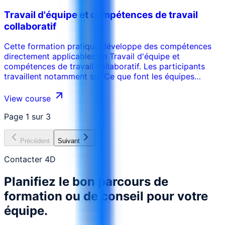
Travail d'équipe et compétences de travail
collaboratif
Cette formation pratique développe des compétences
directement applicables en Travail d'équipe et
compétences de travail collaboratif. Les participants
travaillent notamment sur Ce que font les équipes
efficaces, ainsi que Accords de coordination et de
travail, ainsi que Communication collaborative, puis
View course
transforment les méthodes étudiées en outils et actions
adaptés à leur environnement professionnel.
Page
1
sur
3
Précédent
Suivant
Contacter 4D
Planifiez le bon parcours de
formation ou de conseil pour votre
équipe.