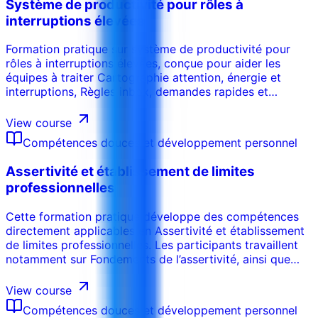
Système de productivité pour rôles à
interruptions élevées
Formation pratique sur système de productivité pour
rôles à interruptions élevées, conçue pour aider les
équipes à traiter Cartographie attention, énergie et
interruptions, Règles inbox, demandes rapides et
réponses différées, Blocs tampons pour urgences et
imprévus, Revue hebdomadaire et portefeuille priorités,
View course
Récupération après interruption et reprise du focus avec
Compétences douces et développement personnel
des outils, décisions et livrables directement utilisables
en entreprise.
Assertivité et établissement de limites
professionnelles
Cette formation pratique développe des compétences
directement applicables en Assertivité et établissement
de limites professionnelles. Les participants travaillent
notamment sur Fondements de l’assertivité, ainsi que
Langage clair et assertif, ainsi que Dire non
professionnellement, puis transforment les méthodes
View course
étudiées en outils et actions adaptés à leur
Compétences douces et développement personnel
environnement professionnel.