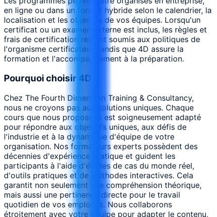
Les programmes peuvent être organisés en entreprise,
en ligne ou dans un format hybride selon le calendrier, la
localisation et les objectifs de vos équipes. Lorsqu'un
certificat ou un examen externe est inclus, les règles et
frais de certification restent soumis aux politiques de
l'organisme certificateur, tandis que 4D assure la
formation et l'accompagnement à la préparation.
Pourquoi choisir 4D
Chez The Fourth Dimension Training & Consultancy,
nous ne croyons pas aux solutions uniques. Chaque
cours que nous proposons est soigneusement adapté
pour répondre aux objectifs uniques, aux défis de
l'industrie et à la dynamique d'équipe de votre
organisation. Nos formateurs experts possèdent des
décennies d'expérience pratique et guident les
participants à l'aide d'études de cas du monde réel,
d'outils pratiques et de méthodes interactives. Cela
garantit non seulement une compréhension théorique,
mais aussi une pertinence directe pour le travail
quotidien de vos employés. Nous collaborons
étroitement avec votre équipe pour adapter le contenu,