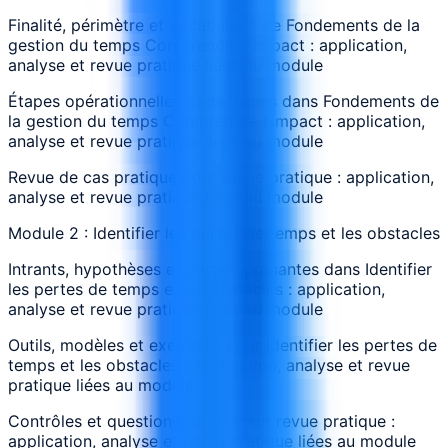
Finalité, périmètre et vocabulaire de Fondements de la
gestion du temps Comprendre l'impact : application,
analyse et revue pratique liées au module
Étapes opérationnelles et décisions dans Fondements de
la gestion du temps Comprendre l'impact : application,
analyse et revue pratique liées au module
Revue de cas pratique pour revue pratique : application,
analyse et revue pratique liées au module
Module 2 : Identifier les pertes de temps et les obstacles
Intrants, hypothèses et parties prenantes dans Identifier
les pertes de temps et les obstacles : application,
analyse et revue pratique liées au module
Outils, modèles et exemples pour Identifier les pertes de
temps et les obstacles : application, analyse et revue
pratique liées au module
Contrôles et questions de suivi sur revue pratique :
application, analyse et revue pratique liées au module