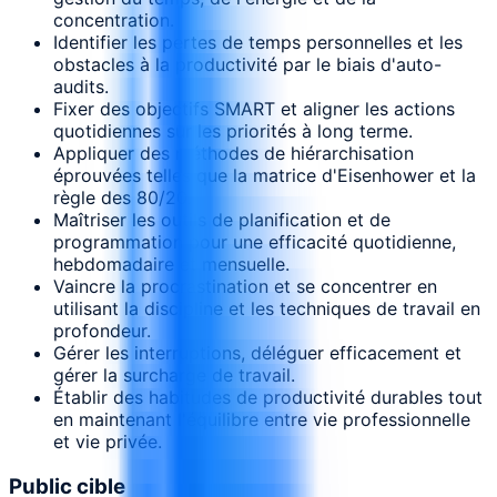
concentration.
Identifier les pertes de temps personnelles et les
obstacles à la productivité par le biais d'auto-
audits.
Fixer des objectifs SMART et aligner les actions
quotidiennes sur les priorités à long terme.
Appliquer des méthodes de hiérarchisation
éprouvées telles que la matrice d'Eisenhower et la
règle des 80/20.
Maîtriser les outils de planification et de
programmation pour une efficacité quotidienne,
hebdomadaire et mensuelle.
Vaincre la procrastination et se concentrer en
utilisant la discipline et les techniques de travail en
profondeur.
Gérer les interruptions, déléguer efficacement et
gérer la surcharge de travail.
Établir des habitudes de productivité durables tout
en maintenant l'équilibre entre vie professionnelle
et vie privée.
Public cible