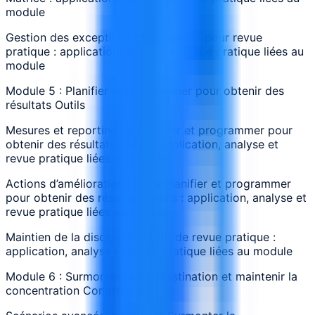
module
Gestion des exceptions et escalades pour revue
pratique : application, analyse et revue pratique liées au
module
Module 5 : Planifier et programmer pour obtenir des
résultats Outils
Mesures et reporting de Planifier et programmer pour
obtenir des résultats Outils : application, analyse et
revue pratique liées au module
Actions d’amélioration liées à Planifier et programmer
pour obtenir des résultats Outils : application, analyse et
revue pratique liées au module
Maintien de la discipline autour de revue pratique :
application, analyse et revue pratique liées au module
Module 6 : Surmonter la procrastination et maintenir la
concentration Comprendre