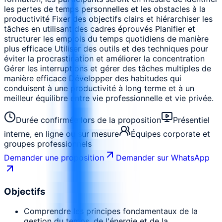
les pertes de temps personnelles et les obstacles à la
productivité Fixer des objectifs clairs et hiérarchiser les
tâches en utilisant des cadres éprouvés Planifier et
structurer les emplois du temps quotidiens de manière
plus efficace Utiliser des outils et des techniques pour
éviter la procrastination et améliorer la concentration
Gérer les interruptions et gérer des tâches multiples de
manière efficace Développer des habitudes qui
conduisent à une productivité à long terme et à un
meilleur équilibre entre vie professionnelle et vie privée.
Durée confirmée lors de la proposition
Présentiel
interne, en ligne ou sur mesure
Équipes corporate et
groupes professionnels
Demander une proposition
Demander sur WhatsApp
Objectifs
Comprendre les principes fondamentaux de la
gestion du temps, de l'énergie et de la