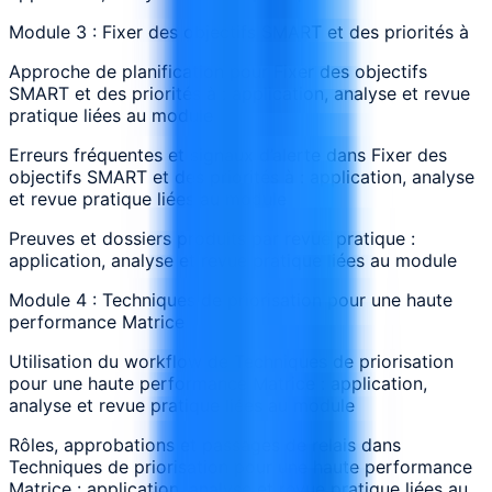
Module 3 : Fixer des objectifs SMART et des priorités à
Approche de planification pour Fixer des objectifs
SMART et des priorités à : application, analyse et revue
pratique liées au module
Erreurs fréquentes et signaux d’alerte dans Fixer des
objectifs SMART et des priorités à : application, analyse
et revue pratique liées au module
Preuves et dossiers produits par revue pratique :
application, analyse et revue pratique liées au module
Module 4 : Techniques de priorisation pour une haute
performance Matrice
Utilisation du workflow de Techniques de priorisation
pour une haute performance Matrice : application,
analyse et revue pratique liées au module
Rôles, approbations et passages de relais dans
Techniques de priorisation pour une haute performance
Matrice : application, analyse et revue pratique liées au