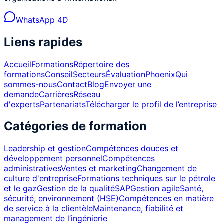
WhatsApp 4D
Liens rapides
Accueil
Formations
Répertoire des
formations
Conseil
Secteurs
Évaluation
Phoenix
Qui
sommes-nous
Contact
Blog
Envoyer une
demande
Carrières
Réseau
d'experts
Partenariats
Télécharger le profil de l’entreprise
Catégories de formation
Leadership et gestion
Compétences douces et
développement personnel
Compétences
administratives
Ventes et marketing
Changement de
culture d'entreprise
Formations techniques sur le pétrole
et le gaz
Gestion de la qualité
SAP
Gestion agile
Santé,
sécurité, environnement (HSE)
Compétences en matière
de service à la clientèle
Maintenance, fiabilité et
management de l’ingénierie