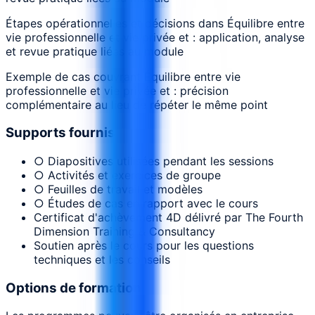
Étapes opérationnelles et décisions dans Équilibre entre
vie professionnelle et vie privée et : application, analyse
et revue pratique liées au module
Exemple de cas couvrant Équilibre entre vie
professionnelle et vie privée et : précision
complémentaire au lieu de répéter le même point
Supports fournis
○ Diapositives utilisées pendant les sessions
○ Activités et exercices de groupe
○ Feuilles de travail et modèles
○ Études de cas en rapport avec le cours
Certificat d'achèvement 4D délivré par The Fourth
Dimension Training & Consultancy
Soutien après le cours pour les questions
techniques et les conseils
Options de formation