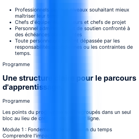
Professionnels de tous niveaux souhaitant mieux
maîtriser leur temps
Chefs d'équipe, superviseurs et chefs de projet
Personnel administratif et de soutien confronté à
des échéances concurrentes
Toute personne qui se sent dépassée par les
responsabilités quotidiennes ou les contraintes de
temps.
Programme
Une structure claire pour le parcours
d'apprentissage.
Programme
Les points du programme sont regroupés dans un seul
bloc au lieu de créer un module par ligne.
Module 1 : Fondements de la gestion du temps
Comprendre l'impact