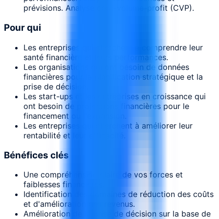
prévisions. Analyse coût-volume-profit (CVP).
Pour qui
Les entreprises qui cherchent à comprendre leur
santé financière et leurs performances.
Les organisations qui ont besoin de données
financières pour la planification stratégique et la
prise de décision.
Les start-ups et les entreprises en croissance qui
ont besoin de projections financières pour le
financement ou l'expansion.
Les entreprises qui cherchent à améliorer leur
rentabilité et leur efficacité.
Bénéfices clés
Une compréhension claire de vos forces et
faiblesses financières.
Identification des domaines de réduction des coûts
et d'amélioration des revenus.
Amélioration de la prise de décision sur la base de