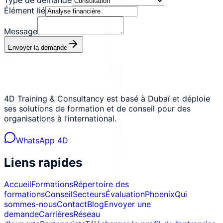
Élément lié
Message
Envoyer la demande
4D Training & Consultancy est basé à Dubaï et déploie
ses solutions de formation et de conseil pour des
organisations à l’international.
WhatsApp 4D
Liens rapides
Accueil
Formations
Répertoire des
formations
Conseil
Secteurs
Évaluation
Phoenix
Qui
sommes-nous
Contact
Blog
Envoyer une
demande
Carrières
Réseau