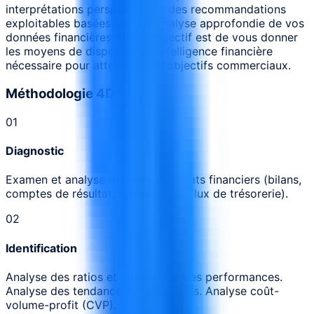
interprétations perspicaces et des recommandations
exploitables basées sur une analyse approfondie de vos
données financières. Notre objectif est de vous donner
les moyens de disposer de l'intelligence financière
nécessaire pour atteindre vos objectifs commerciaux.
Méthodologie 4D
0
1
Diagnostic
Examen et analyse détaillés des états financiers (bilans,
comptes de résultat, tableaux des flux de trésorerie).
0
2
Identification
Analyse des ratios et étalonnage des performances.
Analyse des tendances et prévisions. Analyse coût-
volume-profit (CVP).