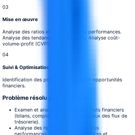
0
3
Mise en œuvre
Analyse des ratios et étalonnage des performances.
Analyse des tendances et prévisions. Analyse coût-
volume-profit (CVP).
0
4
Suivi & Optimisation
Identification des principaux risques et opportunités
financiers.
Problème résolu par ce conseil
Examen et analyse détaillés des états financiers
(bilans, comptes de résultat, tableaux des flux de
trésorerie).
Analyse des ratios et étalonnage des
performances. Analyse des tendances et