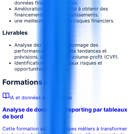
données financières solides.
Amélioration de la capacité à obtenir des
financements et des investissements.
une meilleure gestion des risques financiers.
Livrables
Analyse des ratios et étalonnage des
performances. Analyse des tendances et
prévisions. Analyse coût-volume-profit (CVP).
Identification des principaux risques et
opportunités financiers.
Formations liées
IA et données en entreprise
Analyse de données et reporting par tableaux
de bord
Cette formation aide les équipes métiers à transformer