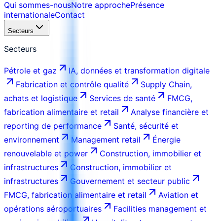
Qui sommes-nous
Notre approche
Présence
internationale
Contact
Secteurs
Secteurs
Pétrole et gaz
IA, données et transformation digitale
Fabrication et contrôle qualité
Supply Chain,
achats et logistique
Services de santé
FMCG,
fabrication alimentaire et retail
Analyse financière et
reporting de performance
Santé, sécurité et
environnement
Management retail
Énergie
renouvelable et power
Construction, immobilier et
infrastructures
Construction, immobilier et
infrastructures
Gouvernement et secteur public
FMCG, fabrication alimentaire et retail
Aviation et
opérations aéroportuaires
Facilities management et