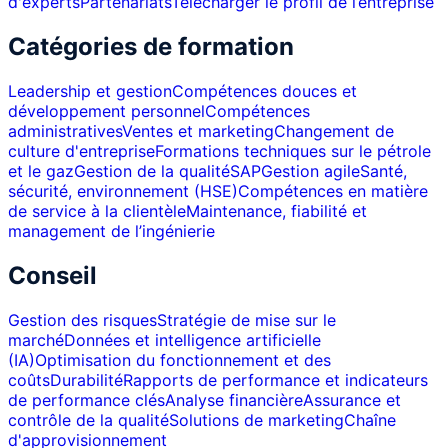
d'experts
Partenariats
Télécharger le profil de l’entreprise
Catégories de formation
Leadership et gestion
Compétences douces et
développement personnel
Compétences
administratives
Ventes et marketing
Changement de
culture d'entreprise
Formations techniques sur le pétrole
et le gaz
Gestion de la qualité
SAP
Gestion agile
Santé,
sécurité, environnement (HSE)
Compétences en matière
de service à la clientèle
Maintenance, fiabilité et
management de l’ingénierie
Conseil
Gestion des risques
Stratégie de mise sur le
marché
Données et intelligence artificielle
(IA)
Optimisation du fonctionnement et des
coûts
Durabilité
Rapports de performance et indicateurs
de performance clés
Analyse financière
Assurance et
contrôle de la qualité
Solutions de marketing
Chaîne
d'approvisionnement