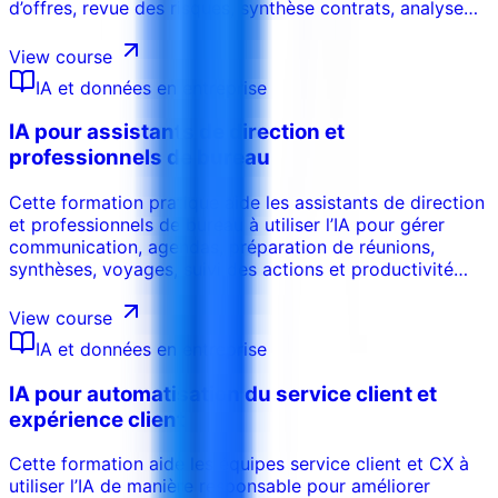
d’offres, revue des risques, synthèse contrats, analyse
dépenses et gestion de la performance fournisseurs. Les
participants apprennent des workflows pratiques avec
View course
confidentialité, validation et gouvernance.
IA et données en entreprise
IA pour assistants de direction et
professionnels de bureau
Cette formation pratique aide les assistants de direction
et professionnels de bureau à utiliser l’IA pour gérer
communication, agendas, préparation de réunions,
synthèses, voyages, suivi des actions et productivité
administrative en toute sécurité.
View course
IA et données en entreprise
IA pour automatisation du service client et
expérience client
Cette formation aide les équipes service client et CX à
utiliser l’IA de manière responsable pour améliorer