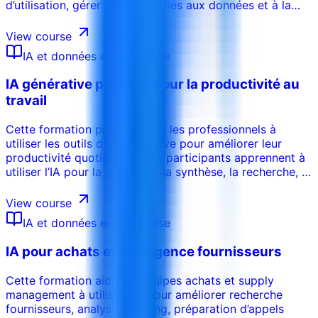
d’utilisation, gérer les risques liés aux données et à la
confidentialité, valider les résultats, réduire les biais,
clarifier les responsabilités et créer des circuits
View course
d’approbation.
IA et données en entreprise
IA générative pratique pour la productivité au
travail
Cette formation pratique aide les professionnels à
utiliser les outils d’IA générative pour améliorer leur
productivité quotidienne. Les participants apprennent à
utiliser l’IA pour la rédaction, la synthèse, la recherche, la
préparation de réunions, l’analyse, la planification, le
reporting et la communication, tout en appliquant des
View course
contrôles de qualité, de confidentialité et de validation.
IA et données en entreprise
IA pour achats et intelligence fournisseurs
Cette formation aide les équipes achats et supply
management à utiliser l’IA pour améliorer recherche
fournisseurs, analyse sourcing, préparation d’appels