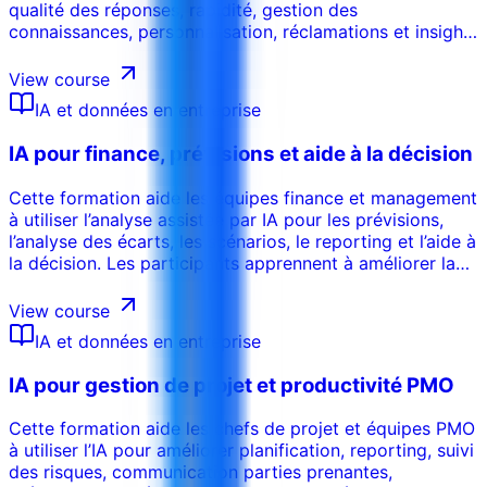
qualité des réponses, rapidité, gestion des
connaissances, personnalisation, réclamations et insights
clients. Les participants travaillent sur chatbots, agent
assist, escalade, qualité et mesure CX.
View course
IA et données en entreprise
IA pour finance, prévisions et aide à la décision
Cette formation aide les équipes finance et management
à utiliser l’analyse assistée par IA pour les prévisions,
l’analyse des écarts, les scénarios, le reporting et l’aide à
la décision. Les participants apprennent à améliorer la
productivité finance tout en maintenant contrôles,
validation, confidentialité et responsabilité humaine.
View course
IA et données en entreprise
IA pour gestion de projet et productivité PMO
Cette formation aide les chefs de projet et équipes PMO
à utiliser l’IA pour améliorer planification, reporting, suivi
des risques, communication parties prenantes,