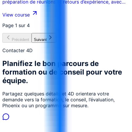
préparation de réunions et retours d’expérience, avec
gouvernance et validation humaine.
View course
Page
1
sur
4
Précédent
Suivant
Contacter 4D
Planifiez le bon parcours de
formation ou de conseil pour votre
équipe.
Partagez quelques détails et 4D orientera votre
demande vers la formation, le conseil, l’évaluation,
Phoenix ou un programme sur mesure.