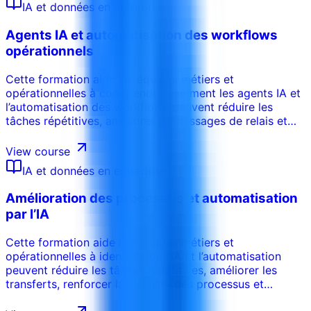
IA et données en entreprise
Agents IA et automatisation des workflows
opérationnels
Cette formation aide les équipes métiers et
opérationnelles à comprendre comment les agents IA et
l’automatisation des workflows peuvent réduire les
tâches répétitives, améliorer les passages de relais et
accélérer l’exécution. Les participants apprennent à
cartographier les processus, identifier les opportunités
View course
d’automatisation, concevoir des contrôles avec
IA et données en entreprise
validation humaine et gérer les risques avant le
déploiement.
Amélioration des processus et automatisation
par l’IA
Cette formation aide les équipes métiers et
opérationnelles à identifier où l’IA et l’automatisation
peuvent réduire les tâches répétitives, améliorer les
transferts, renforcer la visibilité des processus et
soutenir une meilleure exécution. Les participants