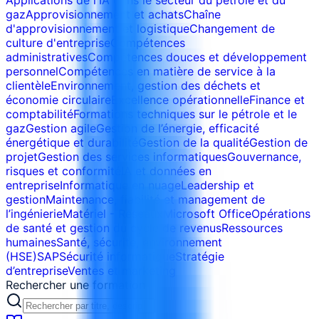
Applications de l'IA dans le secteur du pétrole et du
gaz
Approvisionnement et achats
Chaîne
d'approvisionnement et logistique
Changement de
culture d'entreprise
Compétences
administratives
Compétences douces et développement
personnel
Compétences en matière de service à la
clientèle
Environnement, gestion des déchets et
économie circulaire
Excellence opérationnelle
Finance et
comptabilité
Formations techniques sur le pétrole et le
gaz
Gestion agile
Gestion de l’énergie, efficacité
énergétique et durabilité
Gestion de la qualité
Gestion de
projet
Gestion des services informatiques
Gouvernance,
risques et conformité
IA et données en
entreprise
Informatique en nuage
Leadership et
gestion
Maintenance, fiabilité et management de
l’ingénierie
Matériel - Réseaux
Microsoft Office
Opérations
de santé et gestion du cycle de revenus
Ressources
humaines
Santé, sécurité, environnement
(HSE)
SAP
Sécurité informatique
Stratégie
d’entreprise
Ventes et marketing
Rechercher une formation