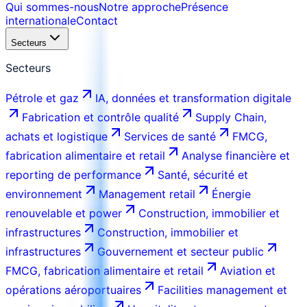
Qui sommes-nous
Notre approche
Présence
internationale
Contact
Secteurs
Secteurs
Pétrole et gaz
IA, données et transformation digitale
Fabrication et contrôle qualité
Supply Chain,
achats et logistique
Services de santé
FMCG,
fabrication alimentaire et retail
Analyse financière et
reporting de performance
Santé, sécurité et
environnement
Management retail
Énergie
renouvelable et power
Construction, immobilier et
infrastructures
Construction, immobilier et
infrastructures
Gouvernement et secteur public
FMCG, fabrication alimentaire et retail
Aviation et
opérations aéroportuaires
Facilities management et