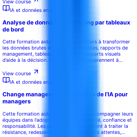
apprennent à cartographier les workflows, évaluer les
View course
opportunités d’automatisation, définir les points de
IA et données en entreprise
validation humaine et construire des plans d’amélioration
pratiques.
Analyse de données et reporting par tableaux
de bord
Cette formation aide les équipes métiers à transformer
les données brutes en informations utiles, rapports de
management, tableaux de bord et supports visuels
d’aide à la décision. Les participants apprennent à
définir des KPI, préparer et interpréter les données,
choisir les bons graphiques, structurer des tableaux de
View course
bord et communiquer clairement les conclusions.
IA et données en entreprise
Change management et adoption de l’IA pour
managers
Cette formation aide les managers à accompagner leurs
équipes dans l’adoption de l’IA avec clarté, confiance et
responsabilité. Les participants apprennent à traiter la
résistance, redessiner le travail, définir les attentes,