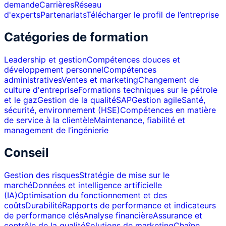
demande
Carrières
Réseau
d'experts
Partenariats
Télécharger le profil de l’entreprise
Catégories de formation
Leadership et gestion
Compétences douces et
développement personnel
Compétences
administratives
Ventes et marketing
Changement de
culture d'entreprise
Formations techniques sur le pétrole
et le gaz
Gestion de la qualité
SAP
Gestion agile
Santé,
sécurité, environnement (HSE)
Compétences en matière
de service à la clientèle
Maintenance, fiabilité et
management de l’ingénierie
Conseil
Gestion des risques
Stratégie de mise sur le
marché
Données et intelligence artificielle
(IA)
Optimisation du fonctionnement et des
coûts
Durabilité
Rapports de performance et indicateurs
de performance clés
Analyse financière
Assurance et
contrôle de la qualité
Solutions de marketing
Chaîne