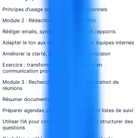
Principes d’usage sûr pour les professionnels
Module 2 : Rédaction et communication
Rédiger emails, synthèses, annonces et rapports
Adapter le ton aux clients, managers et équipes internes
Améliorer la clarté, la structure et la concision
Exercice : transformer des notes brutes en
communication professionnelle
Module 3 : Recherche, synthèse et préparation de
réunions
Résumer documents longs et notes
Préparer agendas, points de discussion et listes de suivi
Utiliser l’IA pour comparer des options et structurer des
questions