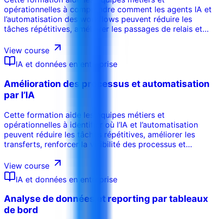
opérationnelles à comprendre comment les agents IA et
l’automatisation des workflows peuvent réduire les
tâches répétitives, améliorer les passages de relais et
accélérer l’exécution. Les participants apprennent à
cartographier les processus, identifier les opportunités
View course
d’automatisation, concevoir des contrôles avec
IA et données en entreprise
validation humaine et gérer les risques avant le
déploiement.
Amélioration des processus et automatisation
par l’IA
Cette formation aide les équipes métiers et
opérationnelles à identifier où l’IA et l’automatisation
peuvent réduire les tâches répétitives, améliorer les
transferts, renforcer la visibilité des processus et
soutenir une meilleure exécution. Les participants
apprennent à cartographier les workflows, évaluer les
View course
opportunités d’automatisation, définir les points de
IA et données en entreprise
validation humaine et construire des plans d’amélioration
pratiques.
Analyse de données et reporting par tableaux
de bord