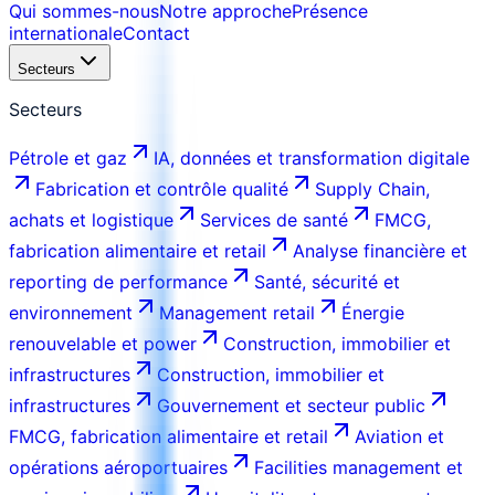
Qui sommes-nous
Notre approche
Présence
internationale
Contact
Secteurs
Secteurs
Pétrole et gaz
IA, données et transformation digitale
Fabrication et contrôle qualité
Supply Chain,
achats et logistique
Services de santé
FMCG,
fabrication alimentaire et retail
Analyse financière et
reporting de performance
Santé, sécurité et
environnement
Management retail
Énergie
renouvelable et power
Construction, immobilier et
infrastructures
Construction, immobilier et
infrastructures
Gouvernement et secteur public
FMCG, fabrication alimentaire et retail
Aviation et
opérations aéroportuaires
Facilities management et