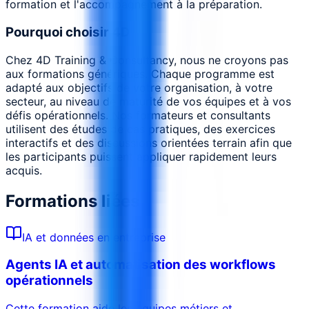
formation et l'accompagnement à la préparation.
Pourquoi choisir 4D
Chez 4D Training & Consultancy, nous ne croyons pas
aux formations génériques. Chaque programme est
adapté aux objectifs de votre organisation, à votre
secteur, au niveau de maturité de vos équipes et à vos
défis opérationnels. Nos formateurs et consultants
utilisent des études de cas pratiques, des exercices
interactifs et des discussions orientées terrain afin que
les participants puissent appliquer rapidement leurs
acquis.
Formations liées
IA et données en entreprise
Agents IA et automatisation des workflows
opérationnels
Cette formation aide les équipes métiers et