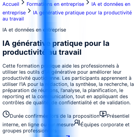
Accueil
Formations en entreprise
IA et données en
entreprise
IA générative pratique pour la productivité
au travail
IA et données en entreprise
IA générative pratique pour la
productivité au travail
Cette formation pratique aide les professionnels à
utiliser les outils d’IA générative pour améliorer leur
productivité quotidienne. Les participants apprennent à
utiliser l’IA pour la rédaction, la synthèse, la recherche, la
préparation de réunions, l’analyse, la planification, le
reporting et la communication, tout en appliquant des
contrôles de qualité, de confidentialité et de validation.
Durée confirmée lors de la proposition
Présentiel
interne, en ligne ou sur mesure
Équipes corporate et
groupes professionnels