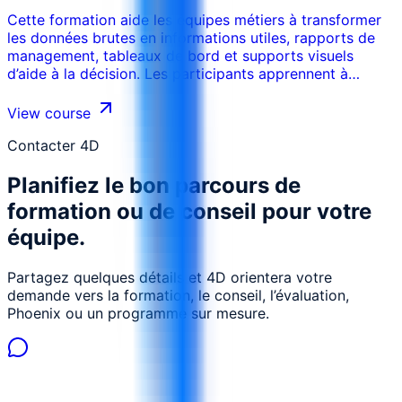
Cette formation aide les équipes métiers à transformer
les données brutes en informations utiles, rapports de
management, tableaux de bord et supports visuels
d’aide à la décision. Les participants apprennent à
définir des KPI, préparer et interpréter les données,
choisir les bons graphiques, structurer des tableaux de
View course
bord et communiquer clairement les conclusions.
Contacter 4D
Planifiez le bon parcours de
formation ou de conseil pour votre
équipe.
Partagez quelques détails et 4D orientera votre
demande vers la formation, le conseil, l’évaluation,
Phoenix ou un programme sur mesure.