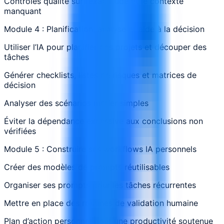
Contrôles qualité sur l’exactitude et le contexte
manquant
Module 4 : Planification, analyse et aide à la décision
Utiliser l’IA pour planifier des projets et découper des
tâches
Générer checklists, listes de risques et matrices de
décision
Analyser des scénarios métier simples
Éviter la dépendance excessive aux conclusions non
vérifiées
Module 5 : Construire ses workflows IA personnels
Créer des modèles de prompts réutilisables
Organiser ses prompts pour les tâches récurrentes
Mettre en place des routines de validation humaine
Plan d’action personnel pour une productivité soutenue