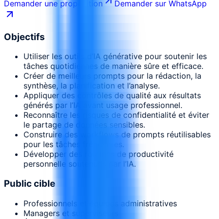
Demander une proposition
Demander sur WhatsApp
Objectifs
Utiliser les outils d’IA générative pour soutenir les
tâches quotidiennes de manière sûre et efficace.
Créer de meilleurs prompts pour la rédaction, la
synthèse, la planification et l’analyse.
Appliquer des contrôles de qualité aux résultats
générés par l’IA avant usage professionnel.
Reconnaître les risques de confidentialité et éviter
le partage de données sensibles.
Construire des workflows de prompts réutilisables
pour les tâches fréquentes.
Développer des routines de productivité
personnelle soutenues par l’IA.
Public cible
Professionnels et équipes administratives
Managers et superviseurs