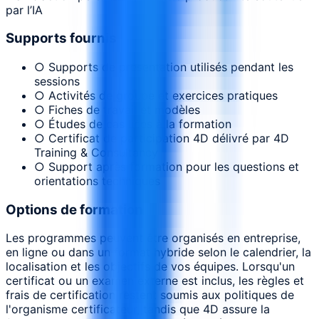
par l’IA
Supports fournis
○ Supports de présentation utilisés pendant les
sessions
○ Activités de groupe et exercices pratiques
○ Fiches de travail et modèles
○ Études de cas liées à la formation
○ Certificat de participation 4D délivré par 4D
Training & Consultancy
○ Support après formation pour les questions et
orientations techniques
Options de formation
Les programmes peuvent être organisés en entreprise,
en ligne ou dans un format hybride selon le calendrier, la
localisation et les objectifs de vos équipes. Lorsqu'un
certificat ou un examen externe est inclus, les règles et
frais de certification restent soumis aux politiques de
l'organisme certificateur, tandis que 4D assure la