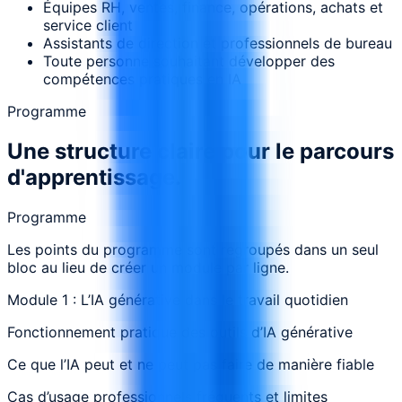
Équipes RH, ventes, finance, opérations, achats et
service client
Assistants de direction et professionnels de bureau
Toute personne souhaitant développer des
compétences pratiques en IA
Programme
Une structure claire pour le parcours
d'apprentissage.
Programme
Les points du programme sont regroupés dans un seul
bloc au lieu de créer un module par ligne.
Module 1 : L’IA générative dans le travail quotidien
Fonctionnement pratique des outils d’IA générative
Ce que l’IA peut et ne peut pas faire de manière fiable
Cas d’usage professionnels fréquents et limites