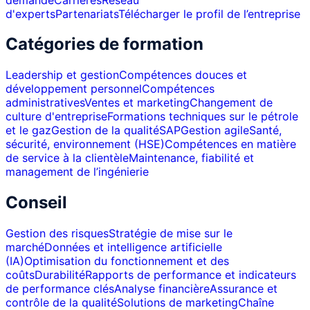
d'experts
Partenariats
Télécharger le profil de l’entreprise
Catégories de formation
Leadership et gestion
Compétences douces et
développement personnel
Compétences
administratives
Ventes et marketing
Changement de
culture d'entreprise
Formations techniques sur le pétrole
et le gaz
Gestion de la qualité
SAP
Gestion agile
Santé,
sécurité, environnement (HSE)
Compétences en matière
de service à la clientèle
Maintenance, fiabilité et
management de l’ingénierie
Conseil
Gestion des risques
Stratégie de mise sur le
marché
Données et intelligence artificielle
(IA)
Optimisation du fonctionnement et des
coûts
Durabilité
Rapports de performance et indicateurs
de performance clés
Analyse financière
Assurance et
contrôle de la qualité
Solutions de marketing
Chaîne