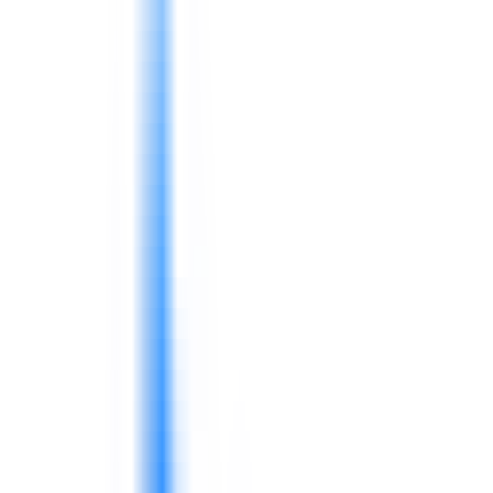
Formation corporate
Programmes pratiques pour
dirigeants, managers, équipes techniques, personnel
terrain et fonctions spécialisées.
Conseil
Interventions conseil reliant diagnostic, mise
en œuvre, capacité humaine et amélioration
opérationnelle.
Écosystème IA Phoenix
Support IA pour business
intelligence, évaluation, orientation formation et
workflows de demande.