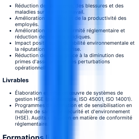
Réduction des accidents, des blessures et des
maladies sur le lieu de travail.
Amélioration du moral et de la productivité des
employés.
Amélioration de la conformité réglementaire et
réduction des risques juridiques.
Impact positif sur la durabilité environnementale et
la réputation de l'entreprise.
Réduction des coûts grâce à la diminution des
primes d'assurance et des perturbations
opérationnelles.
Livrables
Élaboration et mise en œuvre de systèmes de
gestion HSE (par exemple, ISO 45001, ISO 14001).
Programmes de formation et de sensibilisation en
matière de santé, de sécurité et d'environnement
(HSE). Audits et soutien en matière de conformité
réglementaire.
Formations liées