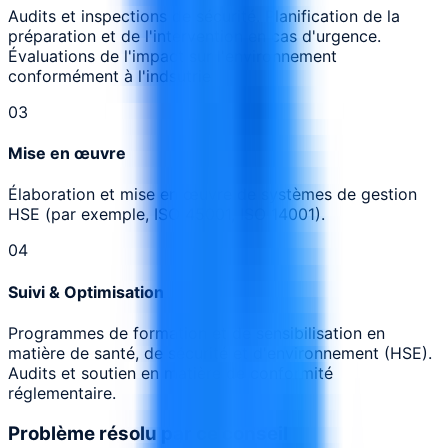
Audits et inspections de sécurité. Planification de la
préparation et de l'intervention en cas d'urgence.
Évaluations de l'impact sur l'environnement
conformément à l'indsutrie
0
3
Mise en œuvre
Élaboration et mise en œuvre de systèmes de gestion
HSE (par exemple, ISO 45001, ISO 14001).
0
4
Suivi & Optimisation
Programmes de formation et de sensibilisation en
matière de santé, de sécurité et d'environnement (HSE).
Audits et soutien en matière de conformité
réglementaire.
Problème résolu par ce conseil