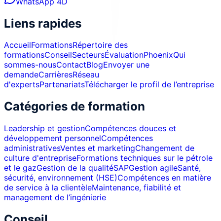
WhatsApp 4D
Liens rapides
Accueil
Formations
Répertoire des
formations
Conseil
Secteurs
Évaluation
Phoenix
Qui
sommes-nous
Contact
Blog
Envoyer une
demande
Carrières
Réseau
d'experts
Partenariats
Télécharger le profil de l’entreprise
Catégories de formation
Leadership et gestion
Compétences douces et
développement personnel
Compétences
administratives
Ventes et marketing
Changement de
culture d'entreprise
Formations techniques sur le pétrole
et le gaz
Gestion de la qualité
SAP
Gestion agile
Santé,
sécurité, environnement (HSE)
Compétences en matière
de service à la clientèle
Maintenance, fiabilité et
management de l’ingénierie
Conseil