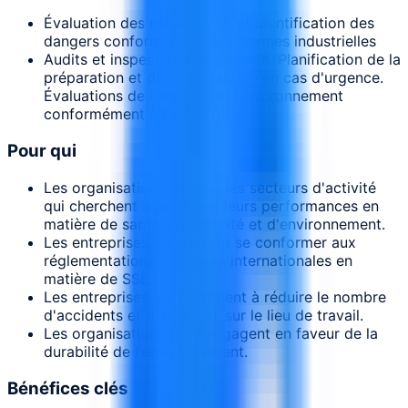
Évaluation des risques HSE et identification des
dangers conformément aux normes industrielles
Audits et inspections de sécurité. Planification de la
préparation et de l'intervention en cas d'urgence.
Évaluations de l'impact sur l'environnement
conformément à l'indsutrie
Pour qui
Les organisations de tous les secteurs d'activité
qui cherchent à améliorer leurs performances en
matière de santé, de sécurité et d'environnement.
Les entreprises qui doivent se conformer aux
réglementations locales et internationales en
matière de SSE.
Les entreprises qui cherchent à réduire le nombre
d'accidents et d'incidents sur le lieu de travail.
Les organisations qui s'engagent en faveur de la
durabilité de l'environnement.
Bénéfices clés