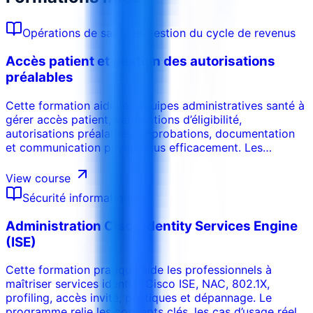
Opérations de santé et gestion du cycle de revenus
Accès patient et gestion des autorisations
préalables
Cette formation aide les équipes administratives santé à
gérer accès patient, vérifications d’éligibilité,
autorisations préalables, approbations, documentation
et communication payeur plus efficacement. Les
participants apprennent comment les processus front-
end influencent facturation, réclamations et expérience
View course
patient.
Sécurité informatique
Administration Cisco Identity Services Engine
(ISE)
Cette formation pratique aide les professionnels à
maîtriser services identité Cisco ISE, NAC, 802.1X,
profiling, accès invité, politiques et dépannage. Le
programme relie les concepts clés, les cas d’usage réels,