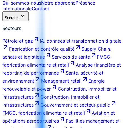
Qui sommes-nous
Notre approche
Présence
internationale
Contact
Secteurs
Secteurs
Pétrole et gaz
IA, données et transformation digitale
Fabrication et contrôle qualité
Supply Chain,
achats et logistique
Services de santé
FMCG,
fabrication alimentaire et retail
Analyse financière et
reporting de performance
Santé, sécurité et
environnement
Management retail
Énergie
renouvelable et power
Construction, immobilier et
infrastructures
Construction, immobilier et
infrastructures
Gouvernement et secteur public
FMCG, fabrication alimentaire et retail
Aviation et
opérations aéroportuaires
Facilities management et