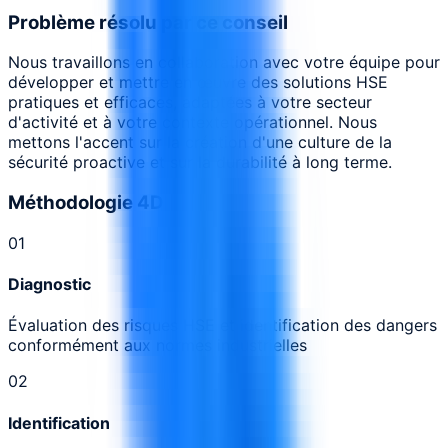
Problème résolu par ce conseil
Nous travaillons en collaboration avec votre équipe pour
développer et mettre en œuvre des solutions HSE
pratiques et efficaces, adaptées à votre secteur
d'activité et à votre contexte opérationnel. Nous
mettons l'accent sur la création d'une culture de la
sécurité proactive et sur la durabilité à long terme.
Méthodologie 4D
0
1
Diagnostic
Évaluation des risques HSE et identification des dangers
conformément aux normes industrielles
0
2
Identification