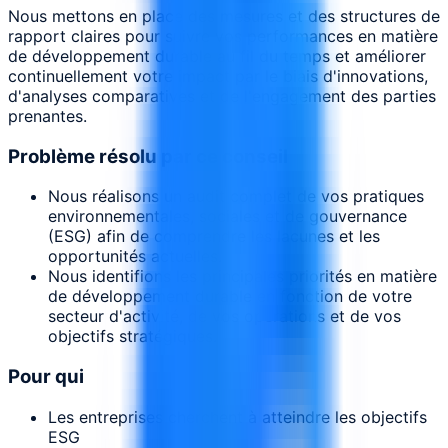
Nous mettons en place des mesures et des structures de
rapport claires pour suivre vos performances en matière
de développement durable au fil du temps et améliorer
continuellement votre impact par le biais d'innovations,
d'analyses comparatives et de l'engagement des parties
prenantes.
Problème résolu par ce conseil
Nous réalisons un audit complet de vos pratiques
environnementales, sociales et de gouvernance
(ESG) afin de comprendre les lacunes et les
opportunités actuelles.
Nous identifions les principales priorités en matière
de développement durable en fonction de votre
secteur d'activité, de vos opérations et de vos
objectifs stratégiques.
Pour qui
Les entreprises cherchent à atteindre les objectifs
ESG