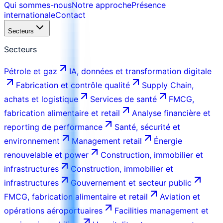
Qui sommes-nous
Notre approche
Présence
internationale
Contact
Secteurs
Secteurs
Pétrole et gaz
IA, données et transformation digitale
Fabrication et contrôle qualité
Supply Chain,
achats et logistique
Services de santé
FMCG,
fabrication alimentaire et retail
Analyse financière et
reporting de performance
Santé, sécurité et
environnement
Management retail
Énergie
renouvelable et power
Construction, immobilier et
infrastructures
Construction, immobilier et
infrastructures
Gouvernement et secteur public
FMCG, fabrication alimentaire et retail
Aviation et
opérations aéroportuaires
Facilities management et