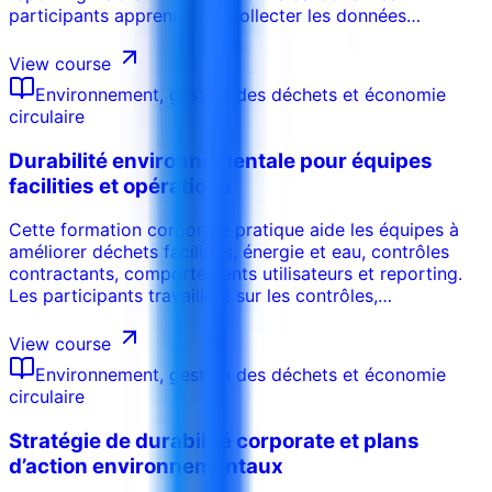
participants apprennent à collecter les données
durabilité, calculer les émissions, préparer les rapports,
gérer les preuves et aligner les disclosures ESG avec la
View course
gouvernance, la conformité et la performance.
Environnement, gestion des déchets et économie
circulaire
Durabilité environnementale pour équipes
facilities et opérations
Cette formation corporate pratique aide les équipes à
améliorer déchets facilities, énergie et eau, contrôles
contractants, comportements utilisateurs et reporting.
Les participants travaillent sur les contrôles,
responsabilités, modèles, preuves et plans d’action pour
intégrer la performance environnementale aux
View course
opérations quotidiennes.
Environnement, gestion des déchets et économie
circulaire
Stratégie de durabilité corporate et plans
d’action environnementaux