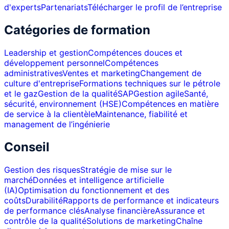
d'experts
Partenariats
Télécharger le profil de l’entreprise
Catégories de formation
Leadership et gestion
Compétences douces et
développement personnel
Compétences
administratives
Ventes et marketing
Changement de
culture d'entreprise
Formations techniques sur le pétrole
et le gaz
Gestion de la qualité
SAP
Gestion agile
Santé,
sécurité, environnement (HSE)
Compétences en matière
de service à la clientèle
Maintenance, fiabilité et
management de l’ingénierie
Conseil
Gestion des risques
Stratégie de mise sur le
marché
Données et intelligence artificielle
(IA)
Optimisation du fonctionnement et des
coûts
Durabilité
Rapports de performance et indicateurs
de performance clés
Analyse financière
Assurance et
contrôle de la qualité
Solutions de marketing
Chaîne