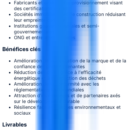
Fabricants et chaînes d'approvisionnement visant
des certifications vertes
Sociétés immobilières et de construction réduisant
leur empreinte carbone
Institutions gouvernementales et semi-
gouvernementales
ONG et entreprises sociales
Bénéfices clés
Amélioration de la réputation de la marque et de la
confiance des parties prenantes
Réduction des coûts grâce à l'efficacité
énergétique et à la réduction des déchets
Amélioration de la conformité avec les
réglementations ESG mondiales
Attraction d'investisseurs et de partenaires axés
sur le développement durable
Résilience face aux risques environnementaux et
sociaux
Livrables