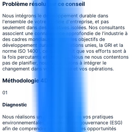
Problème résolu par ce conseil
Nous intégrons le développement durable dans
l'ensemble de votre modèle d'entreprise, et pas
seulement dans des initiatives isolées. Nos consultants
associent une connaissance approfondie de l'industrie à
des cadres mondiaux tels que les objectifs de
développement durable des Nations unies, la GRI et la
norme ISO 14001, ce qui garantit que vos efforts sont à
la fois percutants et crédibles. Nous ne nous contentons
pas de planifier, nous vous aidons à intégrer le
changement dans votre culture et vos opérations.
Méthodologie 4D
0
1
Diagnostic
Nous réalisons un audit complet de vos pratiques
environnementales, sociales et de gouvernance (ESG)
afin de comprendre les lacunes et les opportunités