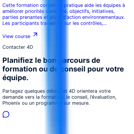
Cette formation corporate pratique aide les équipes à
améliorer priorités durabilité, objectifs, initiatives,
parties prenantes et plans d’action environnementaux.
Les participants travaillent sur les contrôles,
responsabilités, modèles, preuves et plans d’action pour
intégrer la performance environnementale aux
View course
opérations quotidiennes.
Contacter 4D
Planifiez le bon parcours de
formation ou de conseil pour votre
équipe.
Partagez quelques détails et 4D orientera votre
demande vers la formation, le conseil, l’évaluation,
Phoenix ou un programme sur mesure.