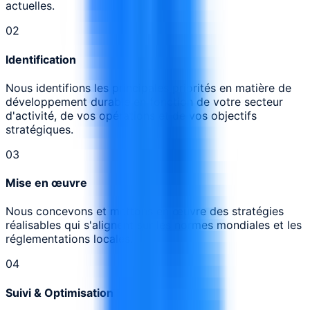
actuelles.
0
2
Identification
Nous identifions les principales priorités en matière de
développement durable en fonction de votre secteur
d'activité, de vos opérations et de vos objectifs
stratégiques.
0
3
Mise en œuvre
Nous concevons et mettons en œuvre des stratégies
réalisables qui s'alignent sur les normes mondiales et les
réglementations locales.
0
4
Suivi & Optimisation