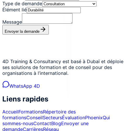
Type de demande
Élément lié
Message
Envoyer la demande
4D Training & Consultancy est basé à Dubaï et déploie
ses solutions de formation et de conseil pour des
organisations à l’international.
WhatsApp 4D
Liens rapides
Accueil
Formations
Répertoire des
formations
Conseil
Secteurs
Évaluation
Phoenix
Qui
sommes-nous
Contact
Blog
Envoyer une
demande
Carrières
Réseau