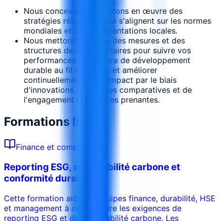
Nous concevons et mettons en œuvre des
stratégies réalisables qui s'alignent sur les normes
mondiales et les réglementations locales.
Nous mettons en place des mesures et des
structures de rapport claires pour suivre vos
performances en matière de développement
durable au fil du temps et améliorer
continuellement votre impact par le biais
d'innovations, d'analyses comparatives et de
l'engagement des parties prenantes.
Formations liées
Finance et comptabilité
Reporting ESG, comptabilité carbone et
conformité durabilité
Cette formation aide les équipes finance, durabilité, HSE
et management à comprendre les exigences de
reporting ESG et de comptabilité carbone. Les