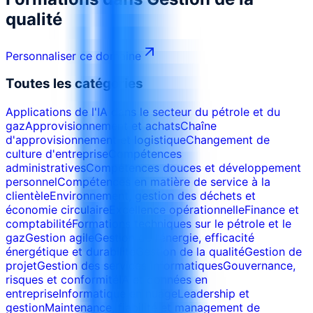
qualité
Personnaliser ce domaine
Toutes les catégories
Applications de l'IA dans le secteur du pétrole et du
gaz
Approvisionnement et achats
Chaîne
d'approvisionnement et logistique
Changement de
culture d'entreprise
Compétences
administratives
Compétences douces et développement
personnel
Compétences en matière de service à la
clientèle
Environnement, gestion des déchets et
économie circulaire
Excellence opérationnelle
Finance et
comptabilité
Formations techniques sur le pétrole et le
gaz
Gestion agile
Gestion de l’énergie, efficacité
énergétique et durabilité
Gestion de la qualité
Gestion de
projet
Gestion des services informatiques
Gouvernance,
risques et conformité
IA et données en
entreprise
Informatique en nuage
Leadership et
gestion
Maintenance, fiabilité et management de