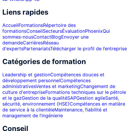
Liens rapides
Accueil
Formations
Répertoire des
formations
Conseil
Secteurs
Évaluation
Phoenix
Qui
sommes-nous
Contact
Blog
Envoyer une
demande
Carrières
Réseau
d'experts
Partenariats
Télécharger le profil de l’entreprise
Catégories de formation
Leadership et gestion
Compétences douces et
développement personnel
Compétences
administratives
Ventes et marketing
Changement de
culture d'entreprise
Formations techniques sur le pétrole
et le gaz
Gestion de la qualité
SAP
Gestion agile
Santé,
sécurité, environnement (HSE)
Compétences en matière
de service à la clientèle
Maintenance, fiabilité et
management de l’ingénierie
Conseil