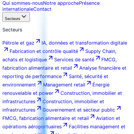
Qui sommes-nous
Notre approche
Présence
internationale
Contact
Secteurs
Secteurs
Pétrole et gaz
IA, données et transformation digitale
Fabrication et contrôle qualité
Supply Chain,
achats et logistique
Services de santé
FMCG,
fabrication alimentaire et retail
Analyse financière et
reporting de performance
Santé, sécurité et
environnement
Management retail
Énergie
renouvelable et power
Construction, immobilier et
infrastructures
Construction, immobilier et
infrastructures
Gouvernement et secteur public
FMCG, fabrication alimentaire et retail
Aviation et
opérations aéroportuaires
Facilities management et