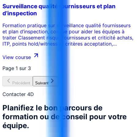
Surveillance qualité fournisseurs et plan
d’inspection
Formation pratique sur surveillance qualité fournisseurs
et plan d’inspection, conçue pour aider les équipes à
traiter Classement risque fournisseurs et criticité achats,
ITP, points hold/witness et critères acceptation,
Inspection source, rapports et preuves photo, Workflow
NCR, concession et actions correctives, Dossier
View course
libération et traçabilité livraison avec des outils,
décisions et livrables directement utilisables en
Page
1
sur
3
entreprise.
Précédent
Suivant
Contacter 4D
Planifiez le bon parcours de
formation ou de conseil pour votre
équipe.