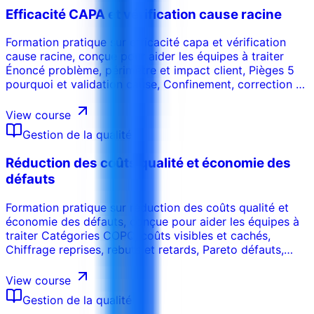
Efficacité CAPA et vérification cause racine
Formation pratique sur efficacité capa et vérification
cause racine, conçue pour aider les équipes à traiter
Énoncé problème, périmètre et impact client, Pièges 5
pourquoi et validation cause, Confinement, correction et
action corrective, Contrôles efficacité et preuves terrain,
Récurrence, tendances et clôture CAPA avec des outils,
View course
décisions et livrables directement utilisables en
Gestion de la qualité
entreprise.
Réduction des coûts qualité et économie des
défauts
Formation pratique sur réduction des coûts qualité et
économie des défauts, conçue pour aider les équipes à
traiter Catégories COPQ, coûts visibles et cachés,
Chiffrage reprises, rebuts et retards, Pareto défauts,
causes et pertes financières, Investissements prévention
et arbitrage ROI, Suivi bénéfices, tableaux et
View course
gouvernance avec des outils, décisions et livrables
Gestion de la qualité
directement utilisables en entreprise.