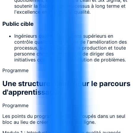
quotidiennes, en les reliant à Lean et Six Sigma, et
soutenir la fiabilité des processus à long terme et
l'excellence en matière de qualité.
Public cible
Ingénieurs qualité, techniciens supérieurs en
contrôle qualité, spécialistes de l'amélioration des
processus, superviseurs de la production et toute
personne chargée de gérer et de diriger des
initiatives complexes de résolution de problèmes.
Programme
Une structure claire pour le parcours
d'apprentissage.
Programme
Les points du programme sont regroupés dans un seul
bloc au lieu de créer un module par ligne.
Module 1 : Introduction aux outils de qualité avancés