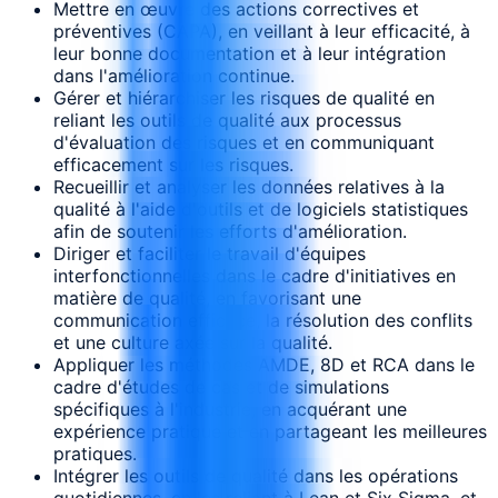
Mettre en œuvre des actions correctives et
préventives (CAPA), en veillant à leur efficacité, à
leur bonne documentation et à leur intégration
dans l'amélioration continue.
Gérer et hiérarchiser les risques de qualité en
reliant les outils de qualité aux processus
d'évaluation des risques et en communiquant
efficacement sur les risques.
Recueillir et analyser les données relatives à la
qualité à l'aide d'outils et de logiciels statistiques
afin de soutenir les efforts d'amélioration.
Diriger et faciliter le travail d'équipes
interfonctionnelles dans le cadre d'initiatives en
matière de qualité, en favorisant une
communication efficace, la résolution des conflits
et une culture axée sur la qualité.
Appliquer les méthodes AMDE, 8D et RCA dans le
cadre d'études de cas et de simulations
spécifiques à l'industrie, en acquérant une
expérience pratique et en partageant les meilleures
pratiques.
Intégrer les outils de qualité dans les opérations