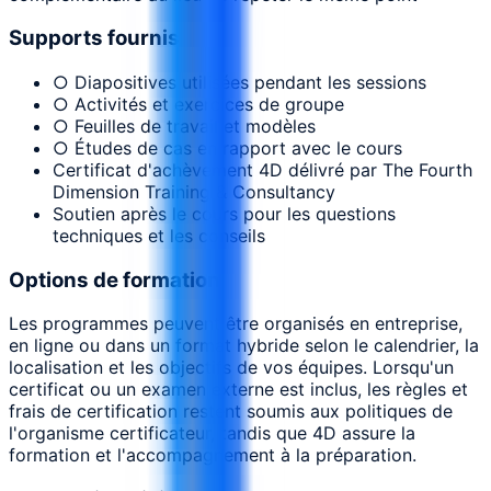
Supports fournis
○ Diapositives utilisées pendant les sessions
○ Activités et exercices de groupe
○ Feuilles de travail et modèles
○ Études de cas en rapport avec le cours
Certificat d'achèvement 4D délivré par The Fourth
Dimension Training & Consultancy
Soutien après le cours pour les questions
techniques et les conseils
Options de formation
Les programmes peuvent être organisés en entreprise,
en ligne ou dans un format hybride selon le calendrier, la
localisation et les objectifs de vos équipes. Lorsqu'un
certificat ou un examen externe est inclus, les règles et
frais de certification restent soumis aux politiques de
l'organisme certificateur, tandis que 4D assure la
formation et l'accompagnement à la préparation.