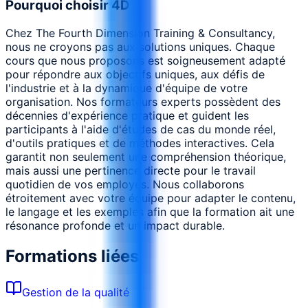
Pourquoi choisir 4D
Chez The Fourth Dimension Training & Consultancy,
nous ne croyons pas aux solutions uniques. Chaque
cours que nous proposons est soigneusement adapté
pour répondre aux objectifs uniques, aux défis de
l'industrie et à la dynamique d'équipe de votre
organisation. Nos formateurs experts possèdent des
décennies d'expérience pratique et guident les
participants à l'aide d'études de cas du monde réel,
d'outils pratiques et de méthodes interactives. Cela
garantit non seulement une compréhension théorique,
mais aussi une pertinence directe pour le travail
quotidien de vos employés. Nous collaborons
étroitement avec votre équipe pour adapter le contenu,
le langage et les exemples afin que la formation ait une
résonance profonde et un impact durable.
Formations liées
Gestion de la qualité