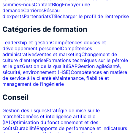
sommes-nous
Contact
Blog
Envoyer une
demande
Carrières
Réseau
d'experts
Partenariats
Télécharger le profil de l’entreprise
Catégories de formation
Leadership et gestion
Compétences douces et
développement personnel
Compétences
administratives
Ventes et marketing
Changement de
culture d'entreprise
Formations techniques sur le pétrole
et le gaz
Gestion de la qualité
SAP
Gestion agile
Santé,
sécurité, environnement (HSE)
Compétences en matière
de service à la clientèle
Maintenance, fiabilité et
management de l’ingénierie
Conseil
Gestion des risques
Stratégie de mise sur le
marché
Données et intelligence artificielle
(IA)
Optimisation du fonctionnement et des
coûts
Durabilité
Rapports de performance et indicateurs