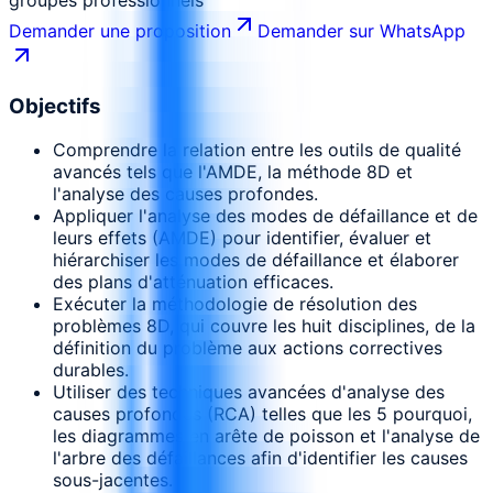
Demander une proposition
Demander sur WhatsApp
Objectifs
Comprendre la relation entre les outils de qualité
avancés tels que l'AMDE, la méthode 8D et
l'analyse des causes profondes.
Appliquer l'analyse des modes de défaillance et de
leurs effets (AMDE) pour identifier, évaluer et
hiérarchiser les modes de défaillance et élaborer
des plans d'atténuation efficaces.
Exécuter la méthodologie de résolution des
problèmes 8D, qui couvre les huit disciplines, de la
définition du problème aux actions correctives
durables.
Utiliser des techniques avancées d'analyse des
causes profondes (RCA) telles que les 5 pourquoi,
les diagrammes en arête de poisson et l'analyse de
l'arbre des défaillances afin d'identifier les causes
sous-jacentes.