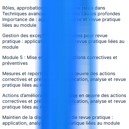
Rôles, approbations et passages de relais dans
Techniques avancées d'analyse des causes profondes
Importance de : application, analyse et revue pratique
liées au module
Gestion des exceptions et escalades pour revue
pratique : application, analyse et revue pratique liées au
module
Module 5 : Mise en œuvre des actions correctives et
préventives
Mesures et reporting de Mise en œuvre des actions
correctives et préventives : application, analyse et revue
pratique liées au module
Actions d’amélioration liées à Mise en œuvre des actions
correctives et préventives : application, analyse et revue
pratique liées au module
Maintien de la discipline autour de revue pratique :
application, analyse et revue pratique liées au module