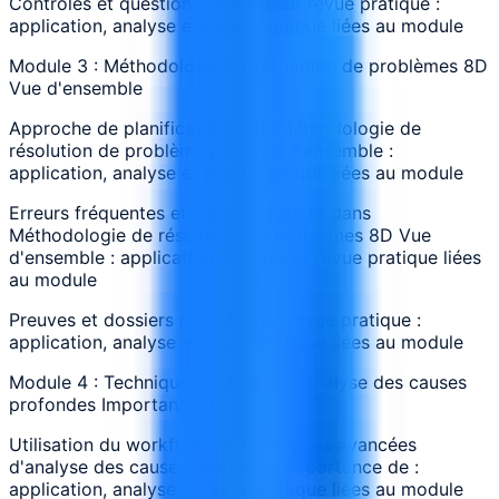
Contrôles et questions de suivi sur revue pratique :
application, analyse et revue pratique liées au module
Module 3 : Méthodologie de résolution de problèmes 8D
Vue d'ensemble
Approche de planification pour Méthodologie de
résolution de problèmes 8D Vue d'ensemble :
application, analyse et revue pratique liées au module
Erreurs fréquentes et signaux d’alerte dans
Méthodologie de résolution de problèmes 8D Vue
d'ensemble : application, analyse et revue pratique liées
au module
Preuves et dossiers produits par revue pratique :
application, analyse et revue pratique liées au module
Module 4 : Techniques avancées d'analyse des causes
profondes Importance de
Utilisation du workflow de Techniques avancées
d'analyse des causes profondes Importance de :
application, analyse et revue pratique liées au module