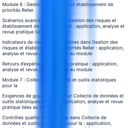
Module 6 : Gestion des risques et établissement de
priorités Relier
Scénarios avancés impliquant Gestion des risques et
établissement de priorités Relier : application, analyse et
revue pratique liées au module
Indicateurs de risque et contraintes dans Gestion des
risques et établissement de priorités Relier : application,
analyse et revue pratique liées au module
Retours d’expérience sur revue pratique : application,
analyse et revue pratique liées au module
Module 7 : Collecte de données et outils statistiques
pour la
Exigences de gouvernance pour Collecte de données et
outils statistiques pour la : application, analyse et revue
pratique liées au module
Contrôles qualité et assurance dans Collecte de
données et outils statistiques pour la : application,