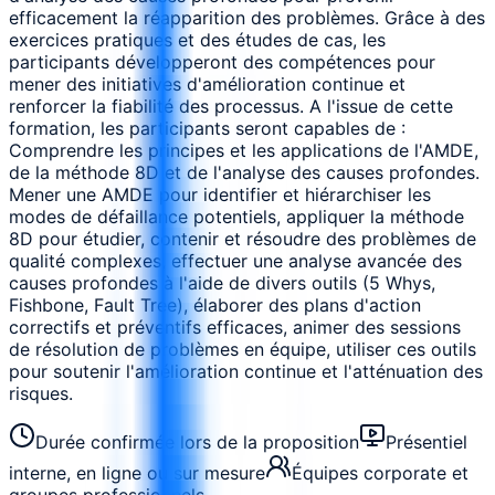
efficacement la réapparition des problèmes. Grâce à des
exercices pratiques et des études de cas, les
participants développeront des compétences pour
mener des initiatives d'amélioration continue et
renforcer la fiabilité des processus. A l'issue de cette
formation, les participants seront capables de :
Comprendre les principes et les applications de l'AMDE,
de la méthode 8D et de l'analyse des causes profondes.
Mener une AMDE pour identifier et hiérarchiser les
modes de défaillance potentiels, appliquer la méthode
8D pour étudier, contenir et résoudre des problèmes de
qualité complexes, effectuer une analyse avancée des
causes profondes à l'aide de divers outils (5 Whys,
Fishbone, Fault Tree), élaborer des plans d'action
correctifs et préventifs efficaces, animer des sessions
de résolution de problèmes en équipe, utiliser ces outils
pour soutenir l'amélioration continue et l'atténuation des
risques.
Durée confirmée lors de la proposition
Présentiel
interne, en ligne ou sur mesure
Équipes corporate et
groupes professionnels