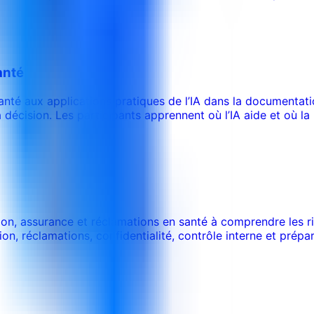
anté
anté aux applications pratiques de l’IA dans la documentati
décision. Les participants apprennent où l’IA aide et où la
tion, assurance et réclamations en santé à comprendre les r
n, réclamations, confidentialité, contrôle interne et prépar