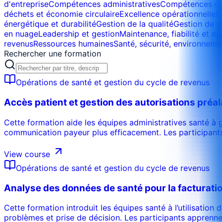
d'entreprise
Compétences administratives
Compétences do
déchets et économie circulaire
Excellence opérationnelle
F
énergétique et durabilité
Gestion de la qualité
Gestion de p
en nuage
Leadership et gestion
Maintenance, fiabilité et m
revenus
Ressources humaines
Santé, sécurité, environnem
Rechercher une formation
Opérations de santé et gestion du cycle de revenus
Accès patient et gestion des autorisations préa
Cette formation aide les équipes administratives santé à gé
communication payeur plus efficacement. Les participants
View course
Opérations de santé et gestion du cycle de revenus
Analyse des données de santé pour la facturatio
Cette formation introduit les équipes santé à l’utilisatio
problèmes et prise de décision. Les participants apprennen