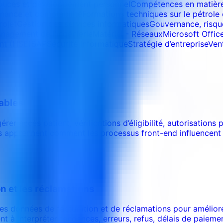
uces et développement personnel
Compétences en matière 
inance et comptabilité
Formations techniques sur le pétrole 
rojet
Gestion des services informatiques
Gouvernance, risqu
anagement de l’ingénierie
Matériel - Réseaux
Microsoft Offic
ent (HSE)
SAP
Sécurité informatique
Stratégie d’entreprise
Ven
lables
rer accès patient, vérifications d’éligibilité, autorisation
 apprennent comment les processus front-end influencent f
n et les réclamations
n des données de facturation et de réclamations pour amélio
t à interpréter tendances, erreurs, refus, délais de paiemen