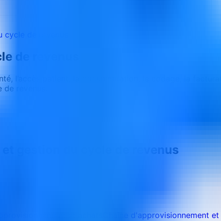
u cycle de revenus
cle de revenus
, l’accès patient, la documentation, le codage, la facturatio
e de revenus.
 et gestion du cycle de revenus
pprovisionnement et achats
Chaîne d'approvisionnement et 