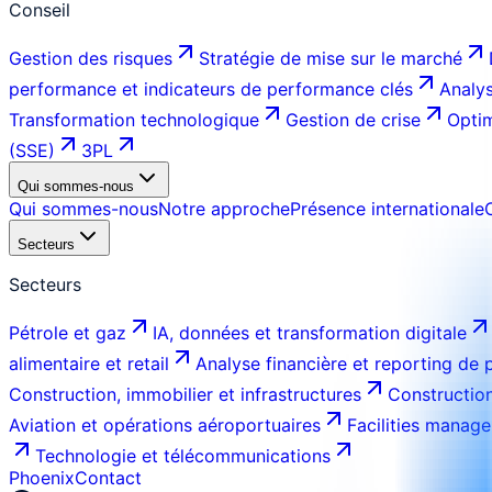
Conseil
Gestion des risques
Stratégie de mise sur le marché
performance et indicateurs de performance clés
Analys
Transformation technologique
Gestion de crise
Optim
(SSE)
3PL
Qui sommes-nous
Qui sommes-nous
Notre approche
Présence internationale
Secteurs
Secteurs
Pétrole et gaz
IA, données et transformation digitale
alimentaire et retail
Analyse financière et reporting de
Construction, immobilier et infrastructures
Construction
Aviation et opérations aéroportuaires
Facilities manage
Technologie et télécommunications
Phoenix
Contact