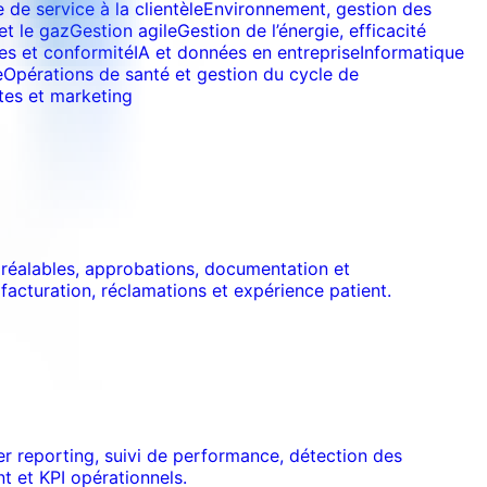
de service à la clientèle
Environnement, gestion des
et le gaz
Gestion agile
Gestion de l’énergie, efficacité
es et conformité
IA et données en entreprise
Informatique
e
Opérations de santé et gestion du cycle de
tes et marketing
s préalables, approbations, documentation et
acturation, réclamations et expérience patient.
rer reporting, suivi de performance, détection des
t et KPI opérationnels.