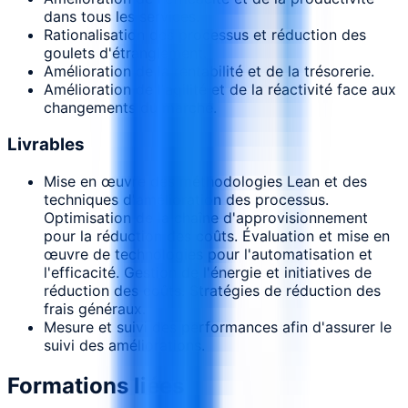
dans tous les services.
Rationalisation des processus et réduction des
goulets d'étranglement.
Amélioration de la rentabilité et de la trésorerie.
Amélioration de l'agilité et de la réactivité face aux
changements du marché.
Livrables
Mise en œuvre des méthodologies Lean et des
techniques d'amélioration des processus.
Optimisation de la chaîne d'approvisionnement
pour la réduction des coûts. Évaluation et mise en
œuvre de technologies pour l'automatisation et
l'efficacité. Gestion de l'énergie et initiatives de
réduction des coûts. Stratégies de réduction des
frais généraux.
Mesure et suivi des performances afin d'assurer le
suivi des améliorations.
Formations liées