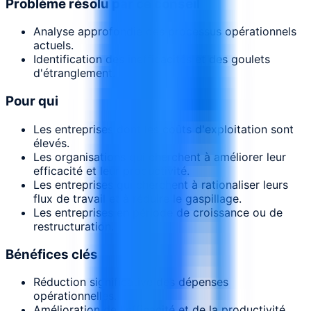
Problème résolu par ce conseil
Analyse approfondie des processus opérationnels
actuels.
Identification des inefficacités et des goulets
d'étranglement.
Pour qui
Les entreprises dont les coûts d'exploitation sont
élevés.
Les organisations qui cherchent à améliorer leur
efficacité et leur productivité.
Les entreprises qui cherchent à rationaliser leurs
flux de travail et à réduire le gaspillage.
Les entreprises en période de croissance ou de
restructuration.
Bénéfices clés
Réduction significative des dépenses
opérationnelles.
Amélioration de l'efficacité et de la productivité