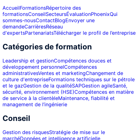
Accueil
Formations
Répertoire des
formations
Conseil
Secteurs
Évaluation
Phoenix
Qui
sommes-nous
Contact
Blog
Envoyer une
demande
Carrières
Réseau
d'experts
Partenariats
Télécharger le profil de l’entreprise
Catégories de formation
Leadership et gestion
Compétences douces et
développement personnel
Compétences
administratives
Ventes et marketing
Changement de
culture d'entreprise
Formations techniques sur le pétrole
et le gaz
Gestion de la qualité
SAP
Gestion agile
Santé,
sécurité, environnement (HSE)
Compétences en matière
de service à la clientèle
Maintenance, fiabilité et
management de l’ingénierie
Conseil
Gestion des risques
Stratégie de mise sur le
marché
Données et intelligence artificielle