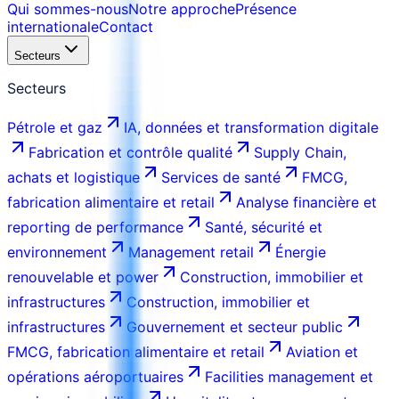
Qui sommes-nous
Notre approche
Présence
internationale
Contact
Secteurs
Secteurs
Pétrole et gaz
IA, données et transformation digitale
Fabrication et contrôle qualité
Supply Chain,
achats et logistique
Services de santé
FMCG,
fabrication alimentaire et retail
Analyse financière et
reporting de performance
Santé, sécurité et
environnement
Management retail
Énergie
renouvelable et power
Construction, immobilier et
infrastructures
Construction, immobilier et
infrastructures
Gouvernement et secteur public
FMCG, fabrication alimentaire et retail
Aviation et
opérations aéroportuaires
Facilities management et