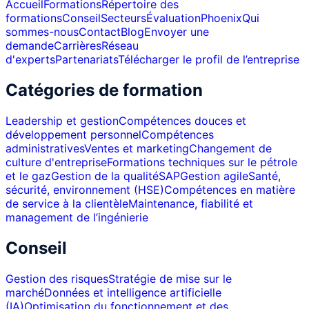
Accueil
Formations
Répertoire des
formations
Conseil
Secteurs
Évaluation
Phoenix
Qui
sommes-nous
Contact
Blog
Envoyer une
demande
Carrières
Réseau
d'experts
Partenariats
Télécharger le profil de l’entreprise
Catégories de formation
Leadership et gestion
Compétences douces et
développement personnel
Compétences
administratives
Ventes et marketing
Changement de
culture d'entreprise
Formations techniques sur le pétrole
et le gaz
Gestion de la qualité
SAP
Gestion agile
Santé,
sécurité, environnement (HSE)
Compétences en matière
de service à la clientèle
Maintenance, fiabilité et
management de l’ingénierie
Conseil
Gestion des risques
Stratégie de mise sur le
marché
Données et intelligence artificielle
(IA)
Optimisation du fonctionnement et des