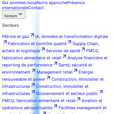
Qui sommes-nous
Notre approche
Présence
internationale
Contact
Secteurs
Secteurs
Pétrole et gaz
IA, données et transformation digitale
Fabrication et contrôle qualité
Supply Chain,
achats et logistique
Services de santé
FMCG,
fabrication alimentaire et retail
Analyse financière et
reporting de performance
Santé, sécurité et
environnement
Management retail
Énergie
renouvelable et power
Construction, immobilier et
infrastructures
Construction, immobilier et
infrastructures
Gouvernement et secteur public
FMCG, fabrication alimentaire et retail
Aviation et
opérations aéroportuaires
Facilities management et