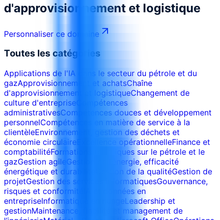
d'approvisionnement et logistique
Personnaliser ce domaine
Toutes les catégories
Applications de l'IA dans le secteur du pétrole et du
gaz
Approvisionnement et achats
Chaîne
d'approvisionnement et logistique
Changement de
culture d'entreprise
Compétences
administratives
Compétences douces et développement
personnel
Compétences en matière de service à la
clientèle
Environnement, gestion des déchets et
économie circulaire
Excellence opérationnelle
Finance et
comptabilité
Formations techniques sur le pétrole et le
gaz
Gestion agile
Gestion de l’énergie, efficacité
énergétique et durabilité
Gestion de la qualité
Gestion de
projet
Gestion des services informatiques
Gouvernance,
risques et conformité
IA et données en
entreprise
Informatique en nuage
Leadership et
gestion
Maintenance, fiabilité et management de