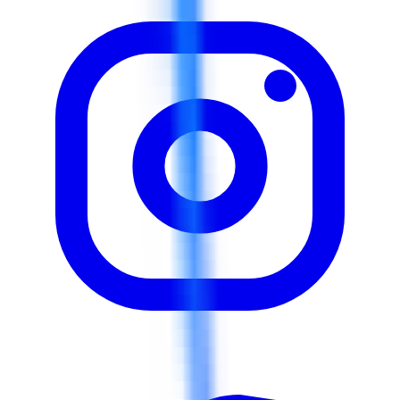
organismes de réglementation Respecter les lois
douanières et les accords commerciaux internationaux
Classer les marchandises en utilisant les codes du
système harmonisé (SH) avec précision Préparer et
gérer la documentation et les déclarations douanières
Identifier et appliquer les méthodes d'évaluation
correctes à des fins douanières Mettre en œuvre des
stratégies de gestion des risques pour éviter les
pénalités douanières Tirer parti des accords de libre-
échange et des mesures d'incitation douanières.