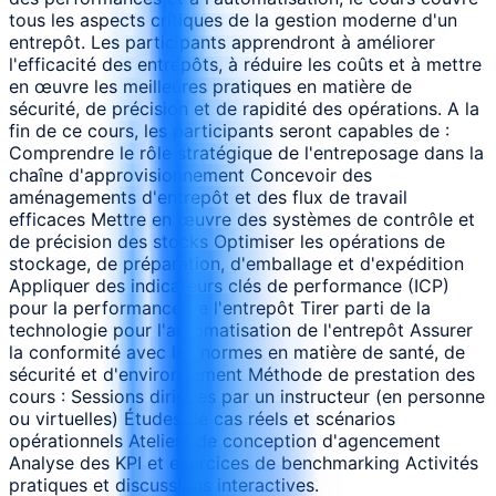
tous les aspects critiques de la gestion moderne d'un
entrepôt. Les participants apprendront à améliorer
l'efficacité des entrepôts, à réduire les coûts et à mettre
en œuvre les meilleures pratiques en matière de
sécurité, de précision et de rapidité des opérations. A la
fin de ce cours, les participants seront capables de :
Comprendre le rôle stratégique de l'entreposage dans la
chaîne d'approvisionnement Concevoir des
aménagements d'entrepôt et des flux de travail
efficaces Mettre en œuvre des systèmes de contrôle et
de précision des stocks Optimiser les opérations de
stockage, de préparation, d'emballage et d'expédition
Appliquer des indicateurs clés de performance (ICP)
pour la performance de l'entrepôt Tirer parti de la
technologie pour l'automatisation de l'entrepôt Assurer
la conformité avec les normes en matière de santé, de
sécurité et d'environnement Méthode de prestation des
cours : Sessions dirigées par un instructeur (en personne
ou virtuelles) Études de cas réels et scénarios
opérationnels Ateliers de conception d'agencement
Analyse des KPI et exercices de benchmarking Activités
pratiques et discussions interactives.