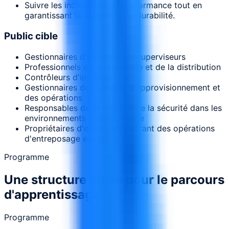
Suivre les indicateurs de performance tout en
garantissant la sécurité et la durabilité.
Public cible
Gestionnaires d'entrepôts et superviseurs
Professionnels de la logistique et de la distribution
Contrôleurs d'inventaire
Gestionnaires de la chaîne d'approvisionnement et
des opérations
Responsables de la santé et de la sécurité dans les
environnements d'entreposage
Propriétaires d'entreprises gérant des opérations
d'entreposage en interne
Programme
Une structure claire pour le parcours
d'apprentissage.
Programme