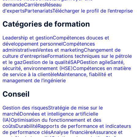
demande
Carrières
Réseau
d'experts
Partenariats
Télécharger le profil de l’entreprise
Catégories de formation
Leadership et gestion
Compétences douces et
développement personnel
Compétences
administratives
Ventes et marketing
Changement de
culture d'entreprise
Formations techniques sur le pétrole
et le gaz
Gestion de la qualité
SAP
Gestion agile
Santé,
sécurité, environnement (HSE)
Compétences en matière
de service à la clientèle
Maintenance, fiabilité et
management de l’ingénierie
Conseil
Gestion des risques
Stratégie de mise sur le
marché
Données et intelligence artificielle
(IA)
Optimisation du fonctionnement et des
coûts
Durabilité
Rapports de performance et indicateurs
de performance clés
Analyse financière
Assurance et