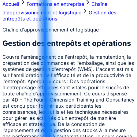
Accueil
Formations en entreprise
Chaîne
d'approvisionnement et logistique
Gestion des
entrepôts et opérations
Chaîne d'approvisionnement et logistique
Gestion des entrepôts et opérations
Couvre l'aménagement de l'entrepôt, la manutention, la
préparation des commandes et l'emballage, ainsi que les
systèmes de gestion d'entrepôt (WMS). L'accent est mis
sur l'amélioration de l'efficacité et de la productivité de
l'entrepôt. Aperçu du cours : Des opérations
d'entreposage efficaces sont vitales pour le succès de
toute chaîne d'approvisionnement. Ce cours dispensé
par 4D - The Fourth Dimension Training and Consultancy
est conçu pour fournir aux participants les
connaissances, les outils et les techniques nécessaires
pour gérer les activités d'un entrepôt de manière
efficace et stratégique. De la conception de
l'agencement et de la gestion des stocks à la mesure
des performances et à l'automatisation, le cours couvre