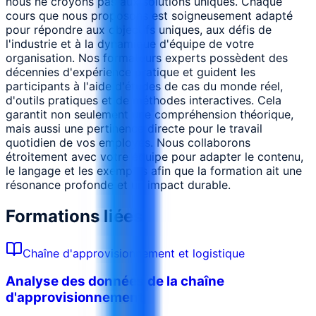
nous ne croyons pas aux solutions uniques. Chaque
cours que nous proposons est soigneusement adapté
pour répondre aux objectifs uniques, aux défis de
l'industrie et à la dynamique d'équipe de votre
organisation. Nos formateurs experts possèdent des
décennies d'expérience pratique et guident les
participants à l'aide d'études de cas du monde réel,
d'outils pratiques et de méthodes interactives. Cela
garantit non seulement une compréhension théorique,
mais aussi une pertinence directe pour le travail
quotidien de vos employés. Nous collaborons
étroitement avec votre équipe pour adapter le contenu,
le langage et les exemples afin que la formation ait une
résonance profonde et un impact durable.
Formations liées
Chaîne d'approvisionnement et logistique
Analyse des données de la chaîne
d'approvisionnement