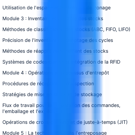
Utilisation de l'espace et techniques de zonage
Module 3 : Inventaire et contrôle des stocks
Méthodes de classification des stocks (ABC, FIFO, LIFO)
Précision de l'inventaire et comptage des cycles
Méthodes de réapprovisionnement des stocks
Systèmes de codes-barres et intégration de la RFID
Module 4 : Opérations et processus d'entrepôt
Procédures de réception et d'inspection
Stratégies de mise en stock et de stockage
Flux de travail pour la préparation des commandes,
l'emballage et l'expédition
Opérations de cross-docking et de juste-à-temps (JIT)
Module 5 : La technologie dans l'entreposage