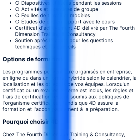
○ Diapositives utilisées pendant les sessions
○ Activités et exercices de groupe
○ Feuilles de travail et modèles
○ Études de cas en rapport avec le cours
Certificat d'achèvement 4D délivré par The Fourth
Dimension Training & Consultancy
Soutien après le cours pour les questions
techniques et les conseils
Options de formation
Les programmes peuvent être organisés en entreprise,
en ligne ou dans un format hybride selon le calendrier, la
localisation et les objectifs de vos équipes. Lorsqu'un
certificat ou un examen externe est inclus, les règles et
frais de certification restent soumis aux politiques de
l'organisme certificateur, tandis que 4D assure la
formation et l'accompagnement à la préparation.
Pourquoi choisir 4D
Chez The Fourth Dimension Training & Consultancy,