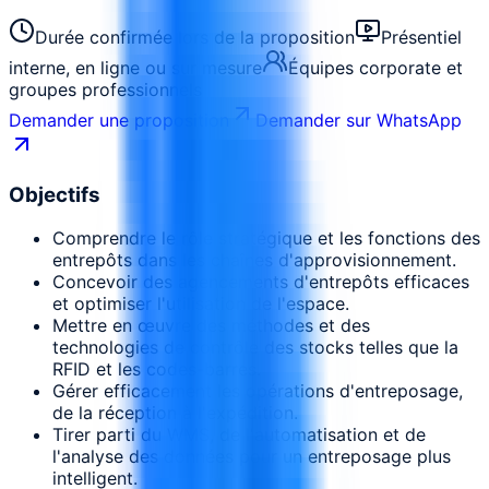
Durée confirmée lors de la proposition
Présentiel
interne, en ligne ou sur mesure
Équipes corporate et
groupes professionnels
Demander une proposition
Demander sur WhatsApp
Objectifs
Comprendre le rôle stratégique et les fonctions des
entrepôts dans les chaînes d'approvisionnement.
Concevoir des agencements d'entrepôts efficaces
et optimiser l'utilisation de l'espace.
Mettre en œuvre des méthodes et des
technologies de contrôle des stocks telles que la
RFID et les codes-barres.
Gérer efficacement les opérations d'entreposage,
de la réception à l'expédition.
Tirer parti du WMS, de l'automatisation et de
l'analyse des données pour un entreposage plus
intelligent.