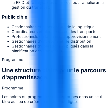
la RFID et l'analyse des données, pour améliorer la
gestion du transport.
Public cible
Gestionnaires et superviseurs de la logistique
Coordinateurs et planificateurs des transports
Professionnels de la chaîne d'approvisionnement
Gestionnaires d'entrepôts et de distribution
Gestionnaires d'opérations impliqués dans la
planification des transports
Programme
Une structure claire pour le parcours
d'apprentissage.
Programme
Les points du programme sont regroupés dans un seul
bloc au lieu de créer un module par ligne.