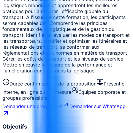
logistiques mondiaux et apprendront les meilleures
pratiques pour améliorer l'efficacité globale du
transport. A l'issue de cette formation, les participants
seront capables de : Comprendre les principes
fondamentaux de la logistique et de la gestion du
transport, identifier et évaluer les modes de transport et
les transporteurs, planifier et optimiser les itinéraires et
les réseaux de transport, se conformer aux
réglementations et aux normes en matière de transport
Gérer les coûts de transport et les niveaux de service
Mettre en œuvre la mesure de la performance et
l'amélioration continue dans la logistique.
Durée confirmée lors de la proposition
Présentiel
interne, en ligne ou sur mesure
Équipes corporate et
groupes professionnels
Demander une proposition
Demander sur WhatsApp
Objectifs