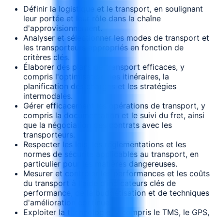
Définir la logistique et le transport, en soulignant
leur portée et leur rôle dans la chaîne
d'approvisionnement.
Analyser et sélectionner les modes de transport et
les transporteurs appropriés en fonction de
critères clés.
Élaborer des plans de transport efficaces, y
compris l'optimisation des itinéraires, la
planification des charges et les stratégies
intermodales.
Gérer efficacement les opérations de transport, y
compris la documentation et le suivi du fret, ainsi
que la négociation des contrats avec les
transporteurs.
Respecter les lois, les réglementations et les
normes de sécurité applicables au transport, en
particulier pour les matières dangereuses.
Mesurer et contrôler les performances et les coûts
du transport à l'aide d'indicateurs clés de
performance, de la budgétisation et de techniques
d'amélioration continue.
Exploiter la technologie, y compris le TMS, le GPS,