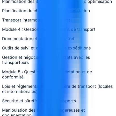
Planification des itinéraires et techniques d'optimisation
Planification du chargement et consolidation
Transport intermodal et multimodal
Module 4 : Gestion des opérations de transport
Documentation et conformité du fret
Outils de suivi et de visibilité des expéditions
Gestion et négociation des contrats avec les
transporteurs
Module 5 : Questions de réglementation et de
conformité
Lois et réglementations en matière de transport (locales
et internationales)
Sécurité et sûreté dans les transports
Manipulation des matières dangereuses et
documentation