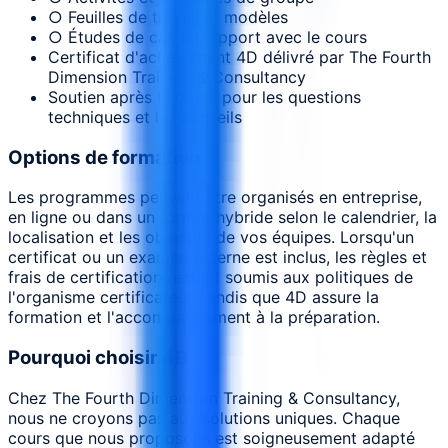
○ Feuilles de travail et modèles
○ Études de cas en rapport avec le cours
Certificat d'achèvement 4D délivré par The Fourth
Dimension Training & Consultancy
Soutien après le cours pour les questions
techniques et les conseils
Options de formation
Les programmes peuvent être organisés en entreprise,
en ligne ou dans un format hybride selon le calendrier, la
localisation et les objectifs de vos équipes. Lorsqu'un
certificat ou un examen externe est inclus, les règles et
frais de certification restent soumis aux politiques de
l'organisme certificateur, tandis que 4D assure la
formation et l'accompagnement à la préparation.
Pourquoi choisir 4D
Chez The Fourth Dimension Training & Consultancy,
nous ne croyons pas aux solutions uniques. Chaque
cours que nous proposons est soigneusement adapté