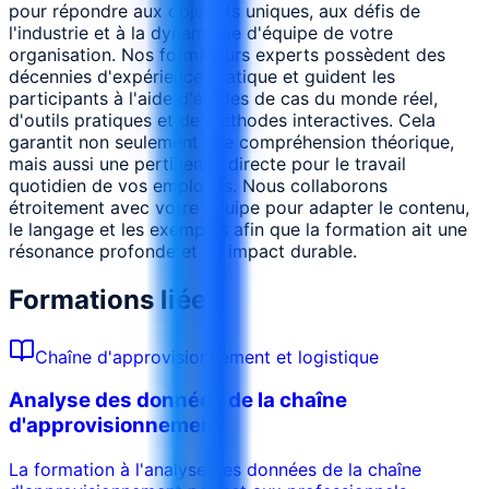
pour répondre aux objectifs uniques, aux défis de
l'industrie et à la dynamique d'équipe de votre
organisation. Nos formateurs experts possèdent des
décennies d'expérience pratique et guident les
participants à l'aide d'études de cas du monde réel,
d'outils pratiques et de méthodes interactives. Cela
garantit non seulement une compréhension théorique,
mais aussi une pertinence directe pour le travail
quotidien de vos employés. Nous collaborons
étroitement avec votre équipe pour adapter le contenu,
le langage et les exemples afin que la formation ait une
résonance profonde et un impact durable.
Formations liées
Chaîne d'approvisionnement et logistique
Analyse des données de la chaîne
d'approvisionnement
La formation à l'analyse des données de la chaîne