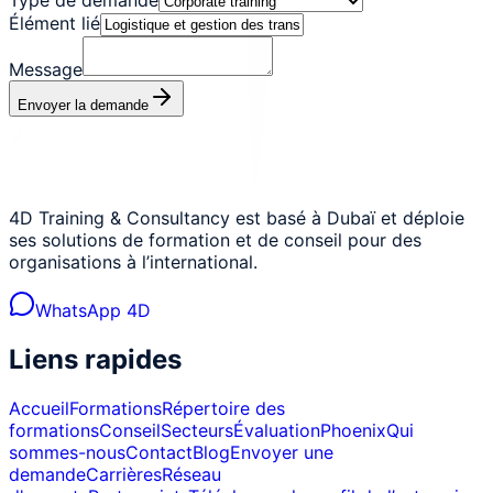
Élément lié
Message
Envoyer la demande
4D Training & Consultancy est basé à Dubaï et déploie
ses solutions de formation et de conseil pour des
organisations à l’international.
WhatsApp 4D
Liens rapides
Accueil
Formations
Répertoire des
formations
Conseil
Secteurs
Évaluation
Phoenix
Qui
sommes-nous
Contact
Blog
Envoyer une
demande
Carrières
Réseau