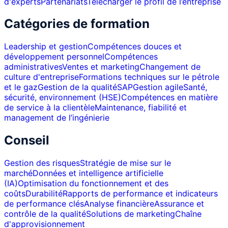
d'experts
Partenariats
Télécharger le profil de l’entreprise
Catégories de formation
Leadership et gestion
Compétences douces et
développement personnel
Compétences
administratives
Ventes et marketing
Changement de
culture d'entreprise
Formations techniques sur le pétrole
et le gaz
Gestion de la qualité
SAP
Gestion agile
Santé,
sécurité, environnement (HSE)
Compétences en matière
de service à la clientèle
Maintenance, fiabilité et
management de l’ingénierie
Conseil
Gestion des risques
Stratégie de mise sur le
marché
Données et intelligence artificielle
(IA)
Optimisation du fonctionnement et des
coûts
Durabilité
Rapports de performance et indicateurs
de performance clés
Analyse financière
Assurance et
contrôle de la qualité
Solutions de marketing
Chaîne
d'approvisionnement