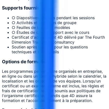
Supports fournis
○ Diapositives utilisées pendant les sessions
○ Activités et exercices de groupe
○ Feuilles de travail et modèles
○ Études de cas en rapport avec le cours
Certificat d'achèvement 4D délivré par The Fourth
Dimension Training & Consultancy
Soutien après le cours pour les questions
techniques et les conseils
Options de formation
Les programmes peuvent être organisés en entreprise,
en ligne ou dans un format hybride selon le calendrier, la
localisation et les objectifs de vos équipes. Lorsqu'un
certificat ou un examen externe est inclus, les règles et
frais de certification restent soumis aux politiques de
l'organisme certificateur, tandis que 4D assure la
formation et l'accompagnement à la préparation.