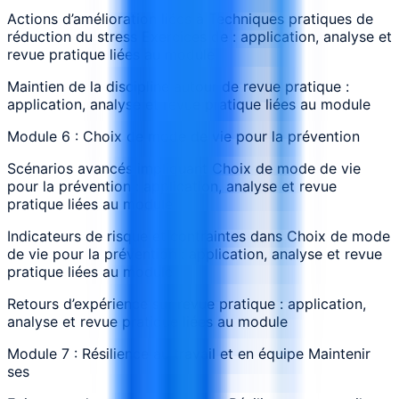
Actions d’amélioration liées à Techniques pratiques de
réduction du stress Exercices de : application, analyse et
revue pratique liées au module
Maintien de la discipline autour de revue pratique :
application, analyse et revue pratique liées au module
Module 6 : Choix de mode de vie pour la prévention
Scénarios avancés impliquant Choix de mode de vie
pour la prévention : application, analyse et revue
pratique liées au module
Indicateurs de risque et contraintes dans Choix de mode
de vie pour la prévention : application, analyse et revue
pratique liées au module
Retours d’expérience sur revue pratique : application,
analyse et revue pratique liées au module
Module 7 : Résilience au travail et en équipe Maintenir
ses