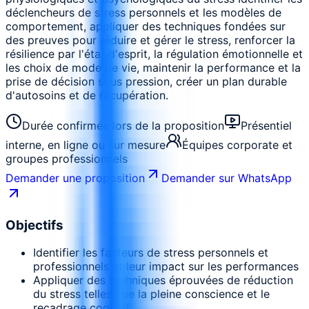
déclencheurs de stress personnels et les modèles de
comportement, appliquer des techniques fondées sur
des preuves pour réduire et gérer le stress, renforcer la
résilience par l'état d'esprit, la régulation émotionnelle et
les choix de mode de vie, maintenir la performance et la
prise de décision sous pression, créer un plan durable
d'autosoins et de récupération.
Durée confirmée lors de la proposition
Présentiel
interne, en ligne ou sur mesure
Équipes corporate et
groupes professionnels
Demander une proposition
Demander sur WhatsApp
Objectifs
Identifier les facteurs de stress personnels et
professionnels et leur impact sur les performances
Appliquer des techniques éprouvées de réduction
du stress telles que la pleine conscience et le
recadrage cognitif