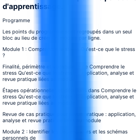
d'apprentissage.
Programme
Les points du programme sont regroupés dans un seul
bloc au lieu de créer un module par ligne.
Module 1 : Comprendre le stress Qu'est-ce que le stress
?
Finalité, périmètre et vocabulaire de Comprendre le
stress Qu'est-ce que le stress ? : application, analyse et
revue pratique liées au module
Étapes opérationnelles et décisions dans Comprendre le
stress Qu'est-ce que le stress ? : application, analyse et
revue pratique liées au module
Revue de cas pratique pour revue pratique : application,
analyse et revue pratique liées au module
Module 2 : Identifier les déclencheurs et les schémas
personnels de