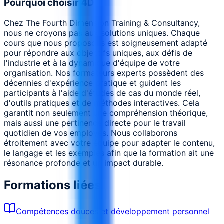
Pourquoi choisir 4D
Chez The Fourth Dimension Training & Consultancy,
nous ne croyons pas aux solutions uniques. Chaque
cours que nous proposons est soigneusement adapté
pour répondre aux objectifs uniques, aux défis de
l'industrie et à la dynamique d'équipe de votre
organisation. Nos formateurs experts possèdent des
décennies d'expérience pratique et guident les
participants à l'aide d'études de cas du monde réel,
d'outils pratiques et de méthodes interactives. Cela
garantit non seulement une compréhension théorique,
mais aussi une pertinence directe pour le travail
quotidien de vos employés. Nous collaborons
étroitement avec votre équipe pour adapter le contenu,
le langage et les exemples afin que la formation ait une
résonance profonde et un impact durable.
Formations liées
Compétences douces et développement personnel