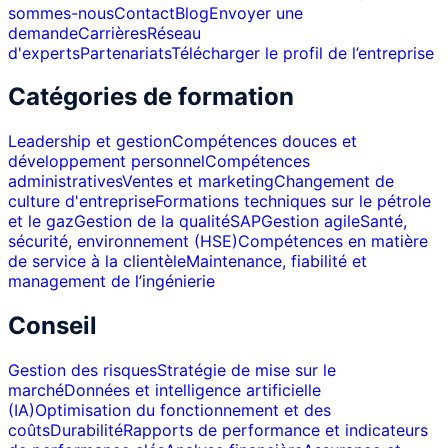
sommes-nous
Contact
Blog
Envoyer une
demande
Carrières
Réseau
d'experts
Partenariats
Télécharger le profil de l’entreprise
Catégories de formation
Leadership et gestion
Compétences douces et
développement personnel
Compétences
administratives
Ventes et marketing
Changement de
culture d'entreprise
Formations techniques sur le pétrole
et le gaz
Gestion de la qualité
SAP
Gestion agile
Santé,
sécurité, environnement (HSE)
Compétences en matière
de service à la clientèle
Maintenance, fiabilité et
management de l’ingénierie
Conseil
Gestion des risques
Stratégie de mise sur le
marché
Données et intelligence artificielle
(IA)
Optimisation du fonctionnement et des
coûts
Durabilité
Rapports de performance et indicateurs