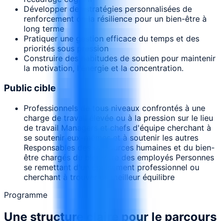
Développer des stratégies personnalisées de
renforcement de la résilience pour un bien-être à
long terme
Pratiquer une gestion efficace du temps et des
priorités sous pression
Construire des habitudes de soutien pour maintenir
la motivation, l'énergie et la concentration.
Public cible
Professionnels de tous niveaux confrontés à une
charge de travail élevée ou à la pression sur le lieu
de travail Managers et chefs d'équipe cherchant à
se soutenir eux-mêmes et à soutenir les autres
Responsables des ressources humaines et du bien-
être chargés du bien-être des employés Personnes
se remettant d'un épuisement professionnel ou
cherchant à trouver un meilleur équilibre
Programme
Une structure claire pour le parcours