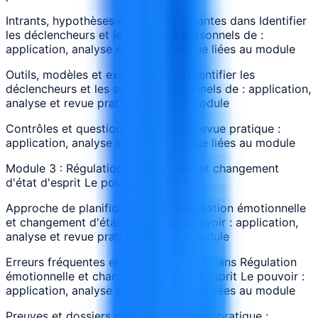
Intrants, hypothèses et parties prenantes dans Identifier
les déclencheurs et les schémas personnels de :
application, analyse et revue pratique liées au module
Outils, modèles et exemples pour Identifier les
déclencheurs et les schémas personnels de : application,
analyse et revue pratique liées au module
Contrôles et questions de suivi sur revue pratique :
application, analyse et revue pratique liées au module
Module 3 : Régulation émotionnelle et changement
d'état d'esprit Le pouvoir
Approche de planification pour Régulation émotionnelle
et changement d'état d'esprit Le pouvoir : application,
analyse et revue pratique liées au module
Erreurs fréquentes et signaux d’alerte dans Régulation
émotionnelle et changement d'état d'esprit Le pouvoir :
application, analyse et revue pratique liées au module
Preuves et dossiers produits par revue pratique :