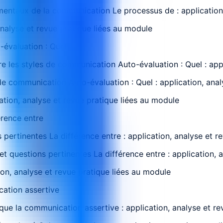
mentaux de la communication Le processus de : application,
analyse et revue pratique liées au module
évaluation : Quel
 les styles de communication Auto-évaluation : Quel : appl
e communication Auto-évaluation : Quel : application, anal
cation, analyse et revue pratique liées au module
érence entre
pertinentes La différence entre : application, analyse et r
et questions pertinentes La différence entre : application, 
ion, analyse et revue pratique liées au module
cation assertive
 que la communication assertive : application, analyse et r