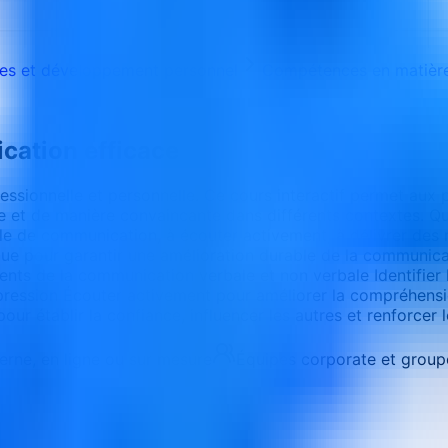
s et développement personnel
Compétences en matière
ation efficace
sionnelle et personnelle. Ce cours interactif permet aux pa
et de manière convaincante dans différents contextes. Que
tyle de communication, à écouter activement, à délivrer des 
ique pour garantir une amélioration durable de la communicat
ts de la communication verbale et non verbale Identifier l
ression Écouter activement pour améliorer la compréhensio
ur établir la confiance, influencer les autres et renforcer l
terne, en ligne ou sur mesure
Équipes corporate et group