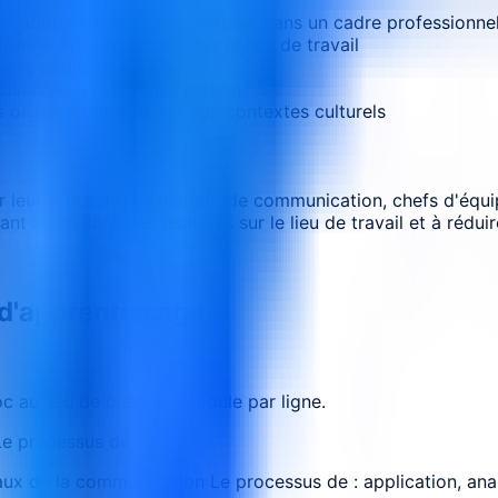
cation verbale et non verbale dans un cadre professionne
orer les interactions sur le lieu de travail
 des publics variés
 obstacles à la communication
 organisationnelles et aux contextes culturels
r leur efficacité en matière de communication, chefs d'équi
t à améliorer les relations sur le lieu de travail et à réduire
 d'apprentissage.
 au lieu de créer un module par ligne.
Le processus de
aux de la communication Le processus de : application, ana