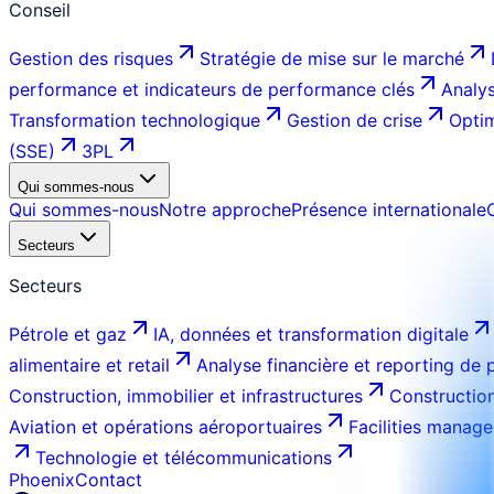
Conseil
Gestion des risques
Stratégie de mise sur le marché
performance et indicateurs de performance clés
Analys
Transformation technologique
Gestion de crise
Optim
(SSE)
3PL
Qui sommes-nous
Qui sommes-nous
Notre approche
Présence internationale
Secteurs
Secteurs
Pétrole et gaz
IA, données et transformation digitale
alimentaire et retail
Analyse financière et reporting de
Construction, immobilier et infrastructures
Construction
Aviation et opérations aéroportuaires
Facilities manage
Technologie et télécommunications
Phoenix
Contact