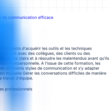
 de communication efficace
rticipants d'acquérir les outils et les techniques
 ce soit avec des collègues, des clients ou des
messages clairs et à résoudre les malentendus avant qu'ils
ion interpersonnelle. A l'issue de cette formation, les
es différents styles de communication et s'y adapter
n mutuelle Gérer les conversations difficiles de manière
e travail d'équipe.
es professionnels