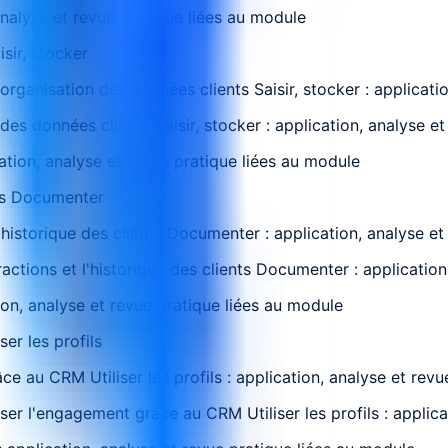
analyse et revue pratique liées au module
sir, stocker
organisation des données clients Saisir, stocker : applicati
es données clients Saisir, stocker : application, analyse e
cation, analyse et revue pratique liées au module
nts Documenter
l'historique des clients Documenter : application, analyse e
ractions et l'historique des clients Documenter : applicatio
ion, analyse et revue pratique liées au module
er les profils
e au CRM Utiliser les profils : application, analyse et rev
er l'engagement grâce au CRM Utiliser les profils : applica