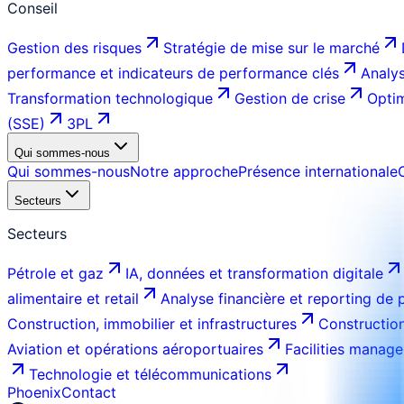
Conseil
Gestion des risques
Stratégie de mise sur le marché
performance et indicateurs de performance clés
Analys
Transformation technologique
Gestion de crise
Optim
(SSE)
3PL
Qui sommes-nous
Qui sommes-nous
Notre approche
Présence internationale
Secteurs
Secteurs
Pétrole et gaz
IA, données et transformation digitale
alimentaire et retail
Analyse financière et reporting de
Construction, immobilier et infrastructures
Construction
Aviation et opérations aéroportuaires
Facilities manage
Technologie et télécommunications
Phoenix
Contact