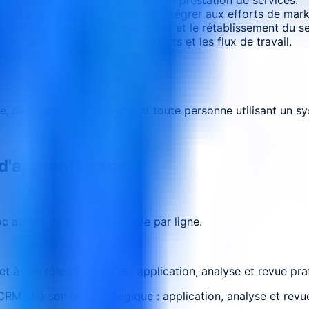
our automatiser les suivis et les intégrer aux efforts de mark
lité des clients, leur satisfaction et le rétablissement du se
les tableaux de bord, les rapports et les flux de travail.
r une mise en œuvre efficace.
e, personnel de marketing et toute personne utilisant un sys
 d'apprentissage.
 au lieu de créer un module par ligne.
et à son rôle stratégique : application, analyse et revue pr
RM et à son rôle stratégique : application, analyse et revu