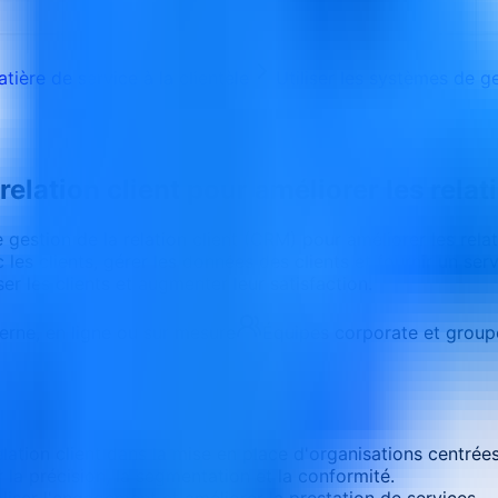
ère de service à la clientèle
Utiliser les systèmes de ge
relation client pour améliorer les relat
stion de la relation client (CRM) pour améliorer les relati
c les clients, gérer les données des clients et fournir un s
er les clients et augmenter leur satisfaction.
terne, en ligne ou sur mesure
Équipes corporate et group
ation client dans la mise en place d'organisations centrées 
 la précision, la segmentation et la conformité.
aliser l'engagement et améliorer la prestation de services.