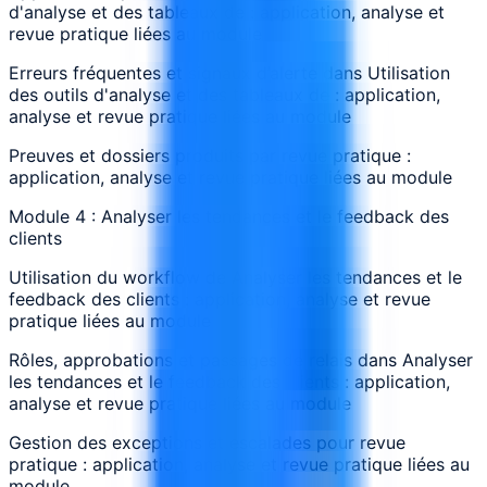
d'analyse et des tableaux de : application, analyse et
revue pratique liées au module
Erreurs fréquentes et signaux d’alerte dans Utilisation
des outils d'analyse et des tableaux de : application,
analyse et revue pratique liées au module
Preuves et dossiers produits par revue pratique :
application, analyse et revue pratique liées au module
Module 4 : Analyser les tendances et le feedback des
clients
Utilisation du workflow de Analyser les tendances et le
feedback des clients : application, analyse et revue
pratique liées au module
Rôles, approbations et passages de relais dans Analyser
les tendances et le feedback des clients : application,
analyse et revue pratique liées au module
Gestion des exceptions et escalades pour revue
pratique : application, analyse et revue pratique liées au
module