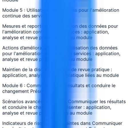
Module 5 : Utilisation des données pour l'amélioration
continue des services
Mesures et reporting de Utilisation des données pour
l'amélioration continue des services : application,
analyse et revue pratique liées au module
Actions d’amélioration liées à Utilisation des données
pour l'amélioration continue des services : application,
analyse et revue pratique liées au module
Maintien de la discipline autour de revue pratique :
application, analyse et revue pratique liées au module
Module 6 : Communiquer les résultats et conduire le
changement Présenter
Scénarios avancés impliquant Communiquer les résultats
et conduire le changement Présenter : application,
analyse et revue pratique liées au module
Indicateurs de risque et contraintes dans Communiquer