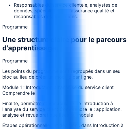
Responsables du service clientèle, analystes de
données, spécialistes de l'assurance qualité et
responsables des opérations.
Programme
Une structure claire pour le parcours
d'apprentissage.
Programme
Les points du programme sont regroupés dans un seul
bloc au lieu de créer un module par ligne.
Module 1 : Introduction à l'analyse du service client
Comprendre le
Finalité, périmètre et vocabulaire de Introduction à
l'analyse du service client Comprendre le : application,
analyse et revue pratique liées au module
Étapes opérationnelles et décisions dans Introduction à