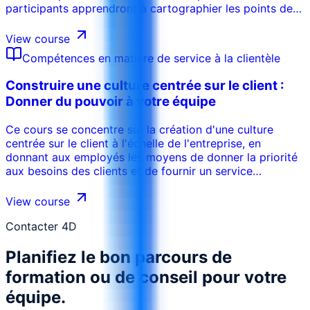
participants apprendront à cartographier les points de
contact avec les clients, à identifier les points
douloureux et à concevoir des solutions de service qui
View course
dépassent les attentes des clients. Le programme met
Compétences en matière de service à la clientèle
l'accent sur une approche centrée sur le client pour la
conception de services, en incorporant le retour
Construire une culture centrée sur le client :
d'information et les données pour optimiser l'expérience
Donner du pouvoir à votre équipe
du client.
Ce cours se concentre sur la création d'une culture
centrée sur le client à l'échelle de l'entreprise, en
donnant aux employés les moyens de donner la priorité
aux besoins des clients et de fournir un service
exceptionnel. Les participants apprendront comment
favoriser une culture de l'empathie, de la responsabilité
View course
et de l'amélioration continue. Le programme met
l'accent sur l'importance du soutien de la direction, de la
Contacter 4D
formation des employés et du retour d'information des
Planifiez le bon parcours de
clients dans la mise en œuvre d'une approche centrée
sur le client.
formation ou de conseil pour votre
équipe.