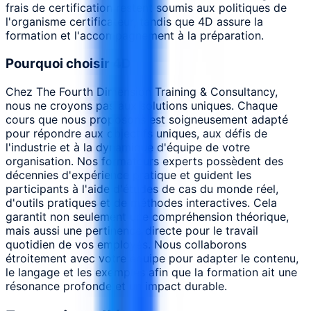
frais de certification restent soumis aux politiques de
l'organisme certificateur, tandis que 4D assure la
formation et l'accompagnement à la préparation.
Pourquoi choisir 4D
Chez The Fourth Dimension Training & Consultancy,
nous ne croyons pas aux solutions uniques. Chaque
cours que nous proposons est soigneusement adapté
pour répondre aux objectifs uniques, aux défis de
l'industrie et à la dynamique d'équipe de votre
organisation. Nos formateurs experts possèdent des
décennies d'expérience pratique et guident les
participants à l'aide d'études de cas du monde réel,
d'outils pratiques et de méthodes interactives. Cela
garantit non seulement une compréhension théorique,
mais aussi une pertinence directe pour le travail
quotidien de vos employés. Nous collaborons
étroitement avec votre équipe pour adapter le contenu,
le langage et les exemples afin que la formation ait une
résonance profonde et un impact durable.