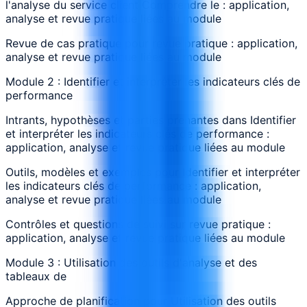
l'analyse du service client Comprendre le : application,
analyse et revue pratique liées au module
Revue de cas pratique pour revue pratique : application,
analyse et revue pratique liées au module
Module 2 : Identifier et interpréter les indicateurs clés de
performance
Intrants, hypothèses et parties prenantes dans Identifier
et interpréter les indicateurs clés de performance :
application, analyse et revue pratique liées au module
Outils, modèles et exemples pour Identifier et interpréter
les indicateurs clés de performance : application,
analyse et revue pratique liées au module
Contrôles et questions de suivi sur revue pratique :
application, analyse et revue pratique liées au module
Module 3 : Utilisation des outils d'analyse et des
tableaux de
Approche de planification pour Utilisation des outils