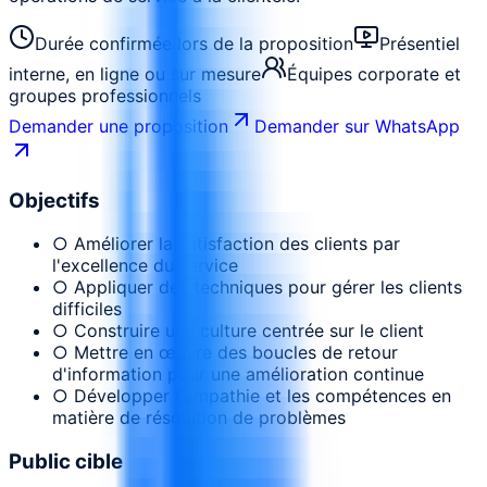
Durée confirmée lors de la proposition
Présentiel
interne, en ligne ou sur mesure
Équipes corporate et
groupes professionnels
Demander une proposition
Demander sur WhatsApp
Objectifs
○ Améliorer la satisfaction des clients par
l'excellence du service
○ Appliquer des techniques pour gérer les clients
difficiles
○ Construire une culture centrée sur le client
○ Mettre en œuvre des boucles de retour
d'information pour une amélioration continue
○ Développer l'empathie et les compétences en
matière de résolution de problèmes
Public cible