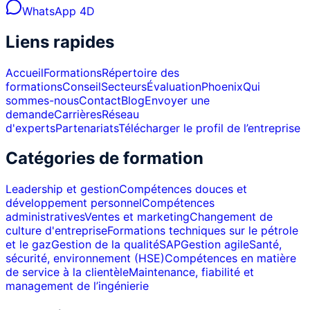
WhatsApp 4D
Liens rapides
Accueil
Formations
Répertoire des
formations
Conseil
Secteurs
Évaluation
Phoenix
Qui
sommes-nous
Contact
Blog
Envoyer une
demande
Carrières
Réseau
d'experts
Partenariats
Télécharger le profil de l’entreprise
Catégories de formation
Leadership et gestion
Compétences douces et
développement personnel
Compétences
administratives
Ventes et marketing
Changement de
culture d'entreprise
Formations techniques sur le pétrole
et le gaz
Gestion de la qualité
SAP
Gestion agile
Santé,
sécurité, environnement (HSE)
Compétences en matière
de service à la clientèle
Maintenance, fiabilité et
management de l’ingénierie