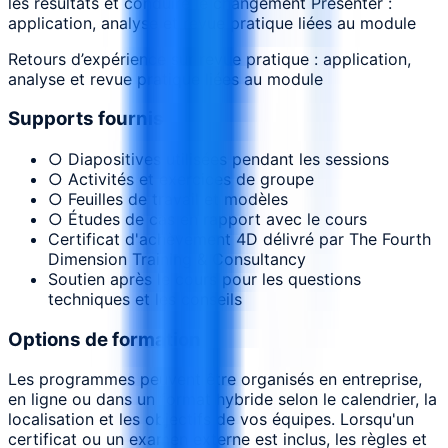
les résultats et conduire le changement Présenter :
application, analyse et revue pratique liées au module
Retours d’expérience sur revue pratique : application,
analyse et revue pratique liées au module
Supports fournis
○ Diapositives utilisées pendant les sessions
○ Activités et exercices de groupe
○ Feuilles de travail et modèles
○ Études de cas en rapport avec le cours
Certificat d'achèvement 4D délivré par The Fourth
Dimension Training & Consultancy
Soutien après le cours pour les questions
techniques et les conseils
Options de formation
Les programmes peuvent être organisés en entreprise,
en ligne ou dans un format hybride selon le calendrier, la
localisation et les objectifs de vos équipes. Lorsqu'un
certificat ou un examen externe est inclus, les règles et