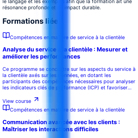
le langage et les exemples afin que la formation ait une
résonance profonde et un impact durable.
Formations liées
Compétences en matière de service à la clientèle
Analyse du service à la clientèle : Mesurer et
améliorer les performances
Ce programme se concentre sur les aspects du service à
la clientèle axés sur les données, en dotant les
participants des compétences nécessaires pour analyser
les indicateurs clés de performance (ICP) et favoriser
l'amélioration continue. Les participants apprendront à
utiliser des outils d'analyse pour suivre la satisfaction
View course
des clients, identifier les tendances et mesurer
Compétences en matière de service à la clientèle
l'efficacité des initiatives de service. Le programme met
l'accent sur l'importance de l'utilisation des données
Communication avancée avec les clients :
pour prendre des décisions éclairées et optimiser les
Maîtriser les interactions difficiles
opérations de service à la clientèle.