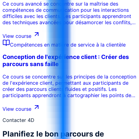
Ce cours avancé se concentre sur la maîtrise des
compétences de communication pour les interactions
difficiles avec les clients. Les participants apprendront
des techniques avancées pour désamorcer les conflits,
traiter efficacement les plaintes et résoudre les
problèmes complexes. Le programme met l'accent sur
View course
l'intelligence émotionnelle, la communication assertive
Compétences en matière de service à la clientèle
et les stratégies de résolution de problèmes. Les
participants prendront confiance en leur capacité à
Conception de l'expérience client : Créer des
gérer les situations les plus difficiles avec
parcours sans faille
professionnalisme et empathie. .
Ce cours se concentre sur les principes de la conception
de l'expérience client, permettant aux participants de
créer des parcours clients fluides et positifs. Les
participants apprendront à cartographier les points de
contact avec les clients, à identifier les points
douloureux et à concevoir des solutions de service qui
View course
dépassent les attentes des clients. Le programme met
l'accent sur une approche centrée sur le client pour la
Contacter 4D
conception de services, en incorporant le retour
Planifiez le bon parcours de
d'information et les données pour optimiser l'expérience
du client.