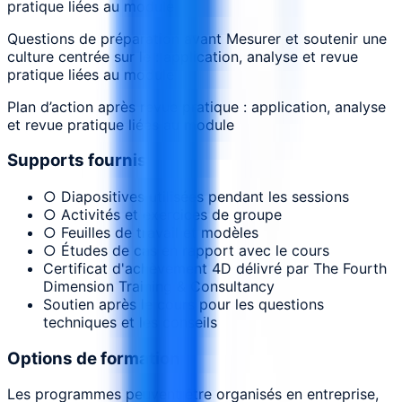
pratique liées au module
Questions de préparation avant Mesurer et soutenir une
culture centrée sur le : application, analyse et revue
pratique liées au module
Plan d’action après revue pratique : application, analyse
et revue pratique liées au module
Supports fournis
○ Diapositives utilisées pendant les sessions
○ Activités et exercices de groupe
○ Feuilles de travail et modèles
○ Études de cas en rapport avec le cours
Certificat d'achèvement 4D délivré par The Fourth
Dimension Training & Consultancy
Soutien après le cours pour les questions
techniques et les conseils
Options de formation
Les programmes peuvent être organisés en entreprise,