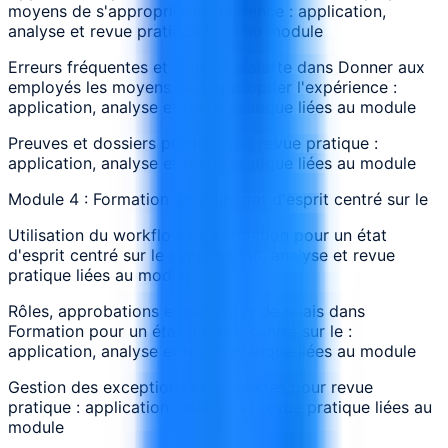
moyens de s'approprier l'expérience : application,
analyse et revue pratique liées au module
Erreurs fréquentes et signaux d’alerte dans Donner aux
employés les moyens de s'approprier l'expérience :
application, analyse et revue pratique liées au module
Preuves et dossiers produits par revue pratique :
application, analyse et revue pratique liées au module
Module 4 : Formation pour un état d'esprit centré sur le
Utilisation du workflow de Formation pour un état
d'esprit centré sur le : application, analyse et revue
pratique liées au module
Rôles, approbations et passages de relais dans
Formation pour un état d'esprit centré sur le :
application, analyse et revue pratique liées au module
Gestion des exceptions et escalades pour revue
pratique : application, analyse et revue pratique liées au
module