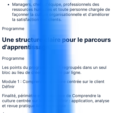
Managers, chefs d'équipe, professionnels des
ressources humaines et toute personne chargée de
façonner la culture organisationnelle et d'améliorer
la satisfaction des clients.
Programme
Une structure claire pour le parcours
d'apprentissage.
Programme
Les points du programme sont regroupés dans un seul
bloc au lieu de créer un module par ligne.
Module 1 : Comprendre la culture centrée sur le client
Définir
Finalité, périmètre et vocabulaire de Comprendre la
culture centrée sur le client Définir : application, analyse
et revue pratique liées au module