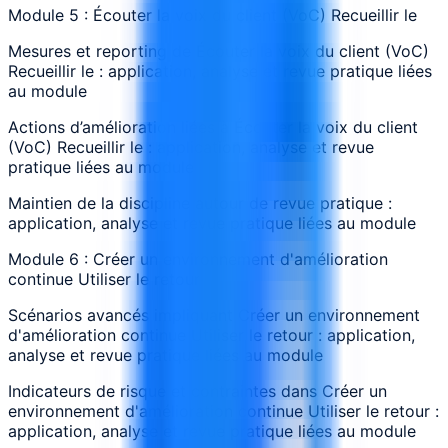
Module 5 : Écouter la voix du client (VoC) Recueillir le
Mesures et reporting de Écouter la voix du client (VoC)
Recueillir le : application, analyse et revue pratique liées
au module
Actions d’amélioration liées à Écouter la voix du client
(VoC) Recueillir le : application, analyse et revue
pratique liées au module
Maintien de la discipline autour de revue pratique :
application, analyse et revue pratique liées au module
Module 6 : Créer un environnement d'amélioration
continue Utiliser le retour
Scénarios avancés impliquant Créer un environnement
d'amélioration continue Utiliser le retour : application,
analyse et revue pratique liées au module
Indicateurs de risque et contraintes dans Créer un
environnement d'amélioration continue Utiliser le retour :
application, analyse et revue pratique liées au module