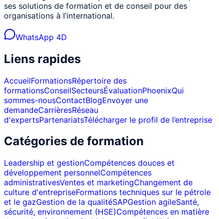
ses solutions de formation et de conseil pour des
organisations à l’international.
WhatsApp 4D
Liens rapides
Accueil
Formations
Répertoire des
formations
Conseil
Secteurs
Évaluation
Phoenix
Qui
sommes-nous
Contact
Blog
Envoyer une
demande
Carrières
Réseau
d'experts
Partenariats
Télécharger le profil de l’entreprise
Catégories de formation
Leadership et gestion
Compétences douces et
développement personnel
Compétences
administratives
Ventes et marketing
Changement de
culture d'entreprise
Formations techniques sur le pétrole
et le gaz
Gestion de la qualité
SAP
Gestion agile
Santé,
sécurité, environnement (HSE)
Compétences en matière