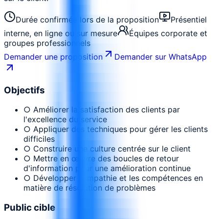
Durée confirmée lors de la proposition
Présentiel
interne, en ligne ou sur mesure
Équipes corporate et
groupes professionnels
Demander une proposition
Demander sur WhatsApp
Objectifs
○ Améliorer la satisfaction des clients par
l'excellence du service
○ Appliquer des techniques pour gérer les clients
difficiles
○ Construire une culture centrée sur le client
○ Mettre en œuvre des boucles de retour
d'information pour une amélioration continue
○ Développer l'empathie et les compétences en
matière de résolution de problèmes
Public cible