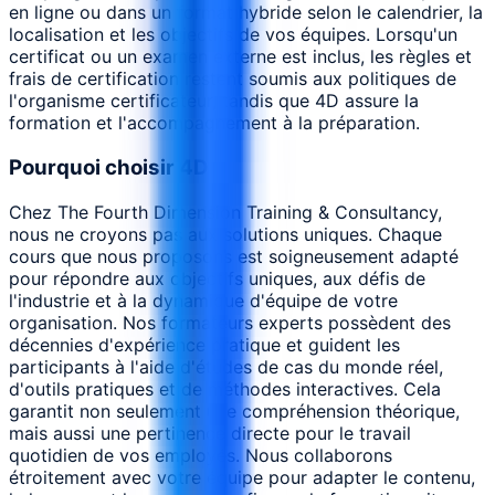
en ligne ou dans un format hybride selon le calendrier, la
localisation et les objectifs de vos équipes. Lorsqu'un
certificat ou un examen externe est inclus, les règles et
frais de certification restent soumis aux politiques de
l'organisme certificateur, tandis que 4D assure la
formation et l'accompagnement à la préparation.
Pourquoi choisir 4D
Chez The Fourth Dimension Training & Consultancy,
nous ne croyons pas aux solutions uniques. Chaque
cours que nous proposons est soigneusement adapté
pour répondre aux objectifs uniques, aux défis de
l'industrie et à la dynamique d'équipe de votre
organisation. Nos formateurs experts possèdent des
décennies d'expérience pratique et guident les
participants à l'aide d'études de cas du monde réel,
d'outils pratiques et de méthodes interactives. Cela
garantit non seulement une compréhension théorique,
mais aussi une pertinence directe pour le travail
quotidien de vos employés. Nous collaborons
étroitement avec votre équipe pour adapter le contenu,