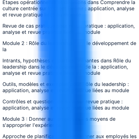
Étapes opérationnelles et décisions dans Comprendre la
culture centrée sur le client Définir : application, analyse
et revue pratique liées au module
Revue de cas pratique pour revue pratique : application,
analyse et revue pratique liées au module
Module 2 : Rôle du leadership dans le développement de
la
Intrants, hypothèses et parties prenantes dans Rôle du
leadership dans le développement de la : application,
analyse et revue pratique liées au module
Outils, modèles et exemples pour Rôle du leadership :
application, analyse et revue pratique liées au module
Contrôles et questions de suivi sur revue pratique :
application, analyse et revue pratique liées au module
Module 3 : Donner aux employés les moyens de
s'approprier l'expérience
Approche de planification pour Donner aux employés les