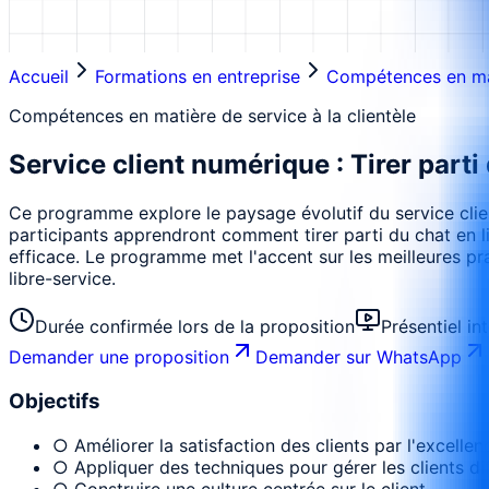
Accueil
Formations en entreprise
Compétences en mati
Compétences en matière de service à la clientèle
Service client numérique : Tirer parti
Ce programme explore le paysage évolutif du service client
participants apprendront comment tirer parti du chat en l
efficace. Le programme met l'accent sur les meilleures pr
libre-service.
Durée confirmée lors de la proposition
Présentiel in
Demander une proposition
Demander sur WhatsApp
Objectifs
○ Améliorer la satisfaction des clients par l'excellen
○ Appliquer des techniques pour gérer les clients dif
○ Construire une culture centrée sur le client