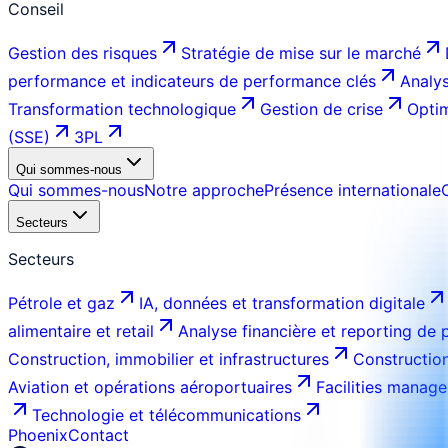
Conseil
Gestion des risques
Stratégie de mise sur le marché
performance et indicateurs de performance clés
Analys
Transformation technologique
Gestion de crise
Optim
(SSE)
3PL
Qui sommes-nous
Qui sommes-nous
Notre approche
Présence internationale
Secteurs
Secteurs
Pétrole et gaz
IA, données et transformation digitale
alimentaire et retail
Analyse financière et reporting de
Construction, immobilier et infrastructures
Construction
Aviation et opérations aéroportuaires
Facilities manage
Technologie et télécommunications
Phoenix
Contact