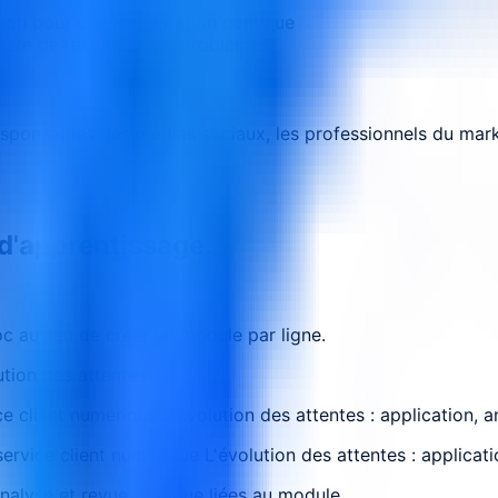
ion pour une amélioration continue
ière de résolution de problèmes
 responsables des médias sociaux, les professionnels du mar
 d'apprentissage.
 au lieu de créer un module par ligne.
ution des attentes
ce client numérique L'évolution des attentes : application, 
ervice client numérique L'évolution des attentes : applicat
analyse et revue pratique liées au module