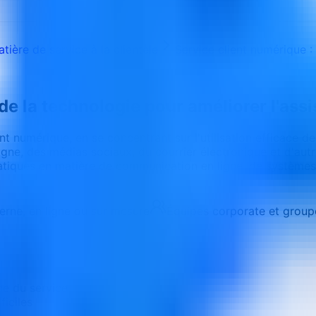
ère de service à la clientèle
Service client numérique : 
 de la technologie pour améliorer l'ass
 numérique, en se concentrant sur l'utilisation efficace de l
igne, des médias sociaux, du courrier électronique et d'aut
atiques en matière de communication en ligne, de systèmes d
terne, en ligne ou sur mesure
Équipes corporate et group
ce du service
ficiles