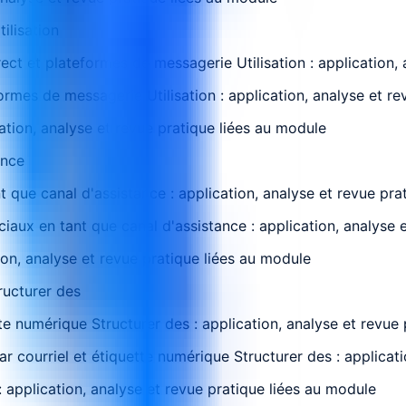
ilisation
ect et plateformes de messagerie Utilisation : application,
rmes de messagerie Utilisation : application, analyse et re
cation, analyse et revue pratique liées au module
ance
 que canal d'assistance : application, analyse et revue pra
iaux en tant que canal d'assistance : application, analyse 
ion, analyse et revue pratique liées au module
ructurer des
te numérique Structurer des : application, analyse et revue
 courriel et étiquette numérique Structurer des : applicati
 application, analyse et revue pratique liées au module