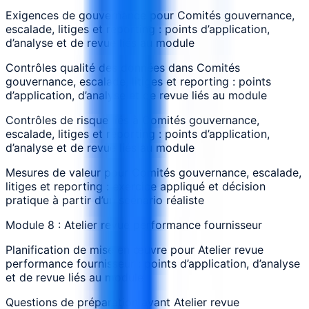
Exigences de gouvernance pour Comités gouvernance,
escalade, litiges et reporting : points d’application,
d’analyse et de revue liés au module
Contrôles qualité des données dans Comités
gouvernance, escalade, litiges et reporting : points
d’application, d’analyse et de revue liés au module
Contrôles de risque liés à Comités gouvernance,
escalade, litiges et reporting : points d’application,
d’analyse et de revue liés au module
Mesures de valeur pour Comités gouvernance, escalade,
litiges et reporting : exercice appliqué et décision
pratique à partir d’un scénario réaliste
Module 8 : Atelier revue performance fournisseur
Planification de mise en œuvre pour Atelier revue
performance fournisseur : points d’application, d’analyse
et de revue liés au module
Questions de préparation avant Atelier revue