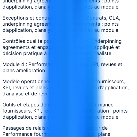
underpinning agreements et engagements : points
d’application, d’analyse et de revue liés au module
Exceptions et contraintes affectant Contrats, OLA,
underpinning agreements et engagements : points
d’application, d’analyse et de revue liés au module
Contrôles qualité pour Contrats, OLA, underpinning
agreements et engagements : exercice appliqué et
décision pratique à partir d’un scénario réaliste
Module 4 : Performance fournisseurs, KPI, revues et
plans amélioration
Modèle opérationnel pour Performance fournisseurs,
KPI, revues et plans amélioration : points d’application,
d’analyse et de revue liés au module
Outils et étapes de workflow dans Performance
fournisseurs, KPI, revues et plans amélioration : points
d’application, d’analyse et de revue liés au module
Passages de relais et approbations autour de
Performance fournisseurs, KPI, revues et plans