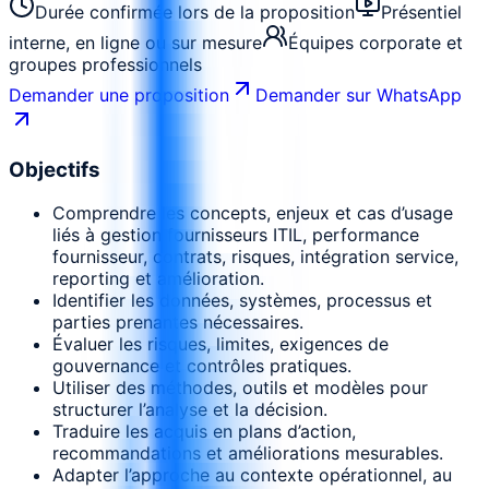
Durée confirmée lors de la proposition
Présentiel
interne, en ligne ou sur mesure
Équipes corporate et
groupes professionnels
Demander une proposition
Demander sur WhatsApp
Objectifs
Comprendre les concepts, enjeux et cas d’usage
liés à gestion fournisseurs ITIL, performance
fournisseur, contrats, risques, intégration service,
reporting et amélioration.
Identifier les données, systèmes, processus et
parties prenantes nécessaires.
Évaluer les risques, limites, exigences de
gouvernance et contrôles pratiques.
Utiliser des méthodes, outils et modèles pour
structurer l’analyse et la décision.
Traduire les acquis en plans d’action,
recommandations et améliorations mesurables.
Adapter l’approche au contexte opérationnel, au