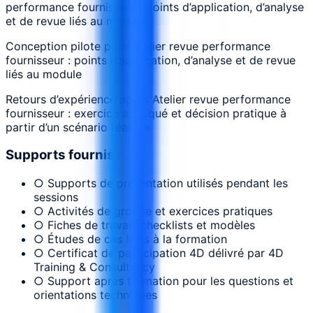
performance fournisseur : points d’application, d’analyse
et de revue liés au module
Conception pilote pour Atelier revue performance
fournisseur : points d’application, d’analyse et de revue
liés au module
Retours d’expérience après Atelier revue performance
fournisseur : exercice appliqué et décision pratique à
partir d’un scénario réaliste
Supports fournis
○ Supports de présentation utilisés pendant les
sessions
○ Activités de groupe et exercices pratiques
○ Fiches de travail, checklists et modèles
○ Études de cas liées à la formation
○ Certificat de participation 4D délivré par 4D
Training & Consultancy
○ Support après formation pour les questions et
orientations techniques