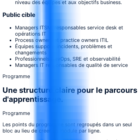
niveau des équipes et aux objectifs business.
Public cible
Managers ITSM, responsables service desk et
opérations IT
Process owners et practice owners ITIL
Équipes support, incidents, problèmes et
changements
Professionnels DevOps, SRE et observabilité
Managers IT responsables de qualité de service
Programme
Une structure claire pour le parcours
d'apprentissage.
Programme
Les points du programme sont regroupés dans un seul
bloc au lieu de créer un module par ligne.