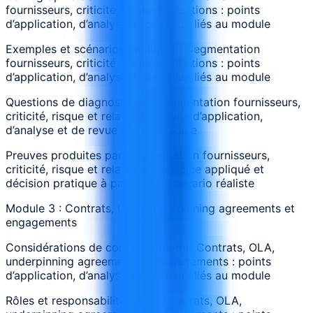
fournisseurs, criticité, risque et relations : points
d’application, d’analyse et de revue liés au module
Exemples et scénarios impliquant Segmentation
fournisseurs, criticité, risque et relations : points
d’application, d’analyse et de revue liés au module
Questions de diagnostic sur Segmentation fournisseurs,
criticité, risque et relations : points d’application,
d’analyse et de revue liés au module
Preuves produites par Segmentation fournisseurs,
criticité, risque et relations : exercice appliqué et
décision pratique à partir d’un scénario réaliste
Module 3 : Contrats, OLA, underpinning agreements et
engagements
Considérations de conception pour Contrats, OLA,
underpinning agreements et engagements : points
d’application, d’analyse et de revue liés au module
Rôles et responsabilités dans Contrats, OLA,