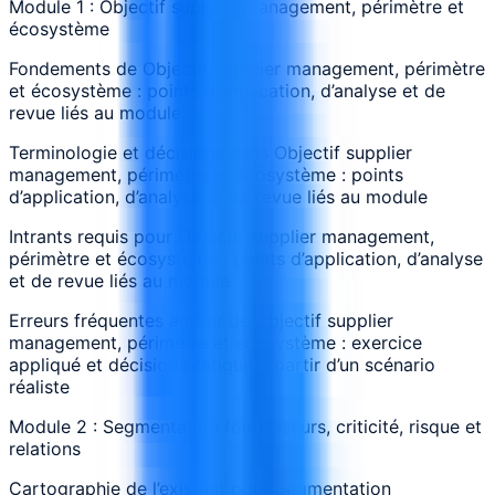
Module 1 : Objectif supplier management, périmètre et
écosystème
Fondements de Objectif supplier management, périmètre
et écosystème : points d’application, d’analyse et de
revue liés au module
Terminologie et décisions dans Objectif supplier
management, périmètre et écosystème : points
d’application, d’analyse et de revue liés au module
Intrants requis pour Objectif supplier management,
périmètre et écosystème : points d’application, d’analyse
et de revue liés au module
Erreurs fréquentes autour de Objectif supplier
management, périmètre et écosystème : exercice
appliqué et décision pratique à partir d’un scénario
réaliste
Module 2 : Segmentation fournisseurs, criticité, risque et
relations
Cartographie de l’existant pour Segmentation