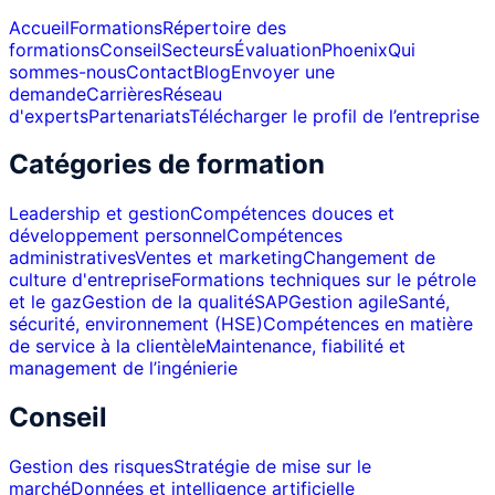
Accueil
Formations
Répertoire des
formations
Conseil
Secteurs
Évaluation
Phoenix
Qui
sommes-nous
Contact
Blog
Envoyer une
demande
Carrières
Réseau
d'experts
Partenariats
Télécharger le profil de l’entreprise
Catégories de formation
Leadership et gestion
Compétences douces et
développement personnel
Compétences
administratives
Ventes et marketing
Changement de
culture d'entreprise
Formations techniques sur le pétrole
et le gaz
Gestion de la qualité
SAP
Gestion agile
Santé,
sécurité, environnement (HSE)
Compétences en matière
de service à la clientèle
Maintenance, fiabilité et
management de l’ingénierie
Conseil
Gestion des risques
Stratégie de mise sur le
marché
Données et intelligence artificielle