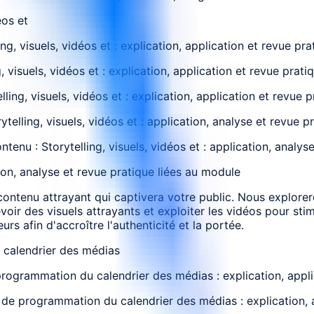
éos et
ng, visuels, vidéos et : explication, application et revue pr
 visuels, vidéos et : explication, application et revue prat
ling, visuels, vidéos et : explication, application et revue 
elling, visuels, vidéos et : application, analyse et revue p
tenu : Storytelling, visuels, vidéos et : application, analys
ion, analyse et revue pratique liées au module
e contenu attrayant qui captivera votre public. Nous explore
evoir des visuels attrayants et exploiter les vidéos pour s
urs afin d'accroître l'authenticité et la portée.
u calendrier des médias
e programmation du calendrier des médias : explication, appl
t de programmation du calendrier des médias : explication, 