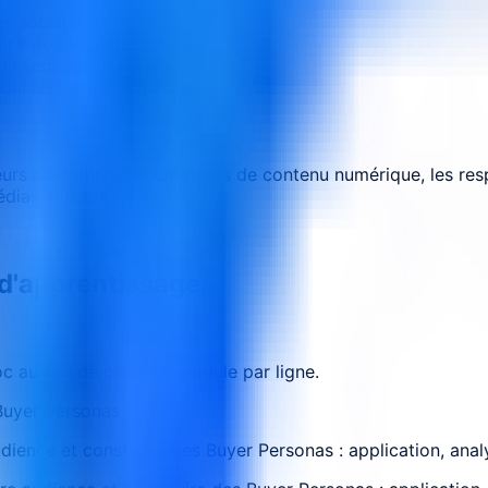
s sociaux
ans des scénarios réels
 d'exemples pratiques
connaissances acquises
eurs marketing, les créateurs de contenu numérique, les r
édias sociaux.
 d'apprentissage.
 au lieu de créer un module par ligne.
Buyer Personas
dience et construire des Buyer Personas : application, anal