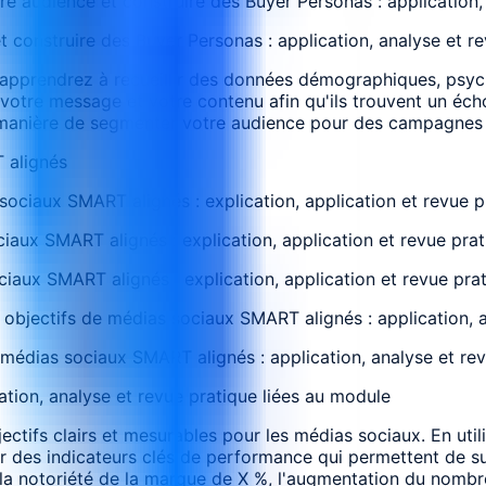
e audience et construire des Buyer Personas : application,
construire des Buyer Personas : application, analyse et re
 apprendrez à recueillir des données démographiques, psy
 votre message et votre contenu afin qu'ils trouvent un éch
la manière de segmenter votre audience pour des campagnes 
 alignés
 sociaux SMART alignés : explication, application et revue 
ciaux SMART alignés : explication, application et revue pra
ciaux SMART alignés : explication, application et revue pra
s objectifs de médias sociaux SMART alignés : application, 
 médias sociaux SMART alignés : application, analyse et re
cation, analyse et revue pratique liées au module
bjectifs clairs et mesurables pour les médias sociaux. En ut
r des indicateurs clés de performance qui permettent de suiv
la notoriété de la marque de X %, l'augmentation du nombre