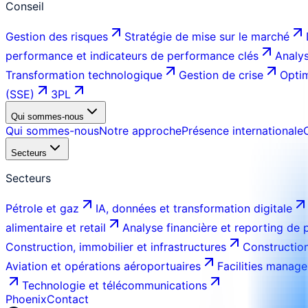
Conseil
Gestion des risques
Stratégie de mise sur le marché
performance et indicateurs de performance clés
Analys
Transformation technologique
Gestion de crise
Optim
(SSE)
3PL
Qui sommes-nous
Qui sommes-nous
Notre approche
Présence internationale
Secteurs
Secteurs
Pétrole et gaz
IA, données et transformation digitale
alimentaire et retail
Analyse financière et reporting de
Construction, immobilier et infrastructures
Construction
Aviation et opérations aéroportuaires
Facilities manage
Technologie et télécommunications
Phoenix
Contact