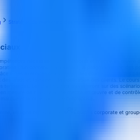
g
Stratégie de marketing des médias sociaux
ociaux
ompétences nécessaires pour élaborer et mettre en œuvre d
'élaboration d'un contenu convaincant, la programmation des
ce à des exercices pratiques et des études de cas, les p
des leads et favorisent la fidélisation des clients. Le cours
des tendances. Les participants travailleront sur des scénar
ont en mesure de concevoir, de mettre en œuvre et de contr
marque et la croissance de l'entreprise.
terne, en ligne ou sur mesure
Équipes corporate et group