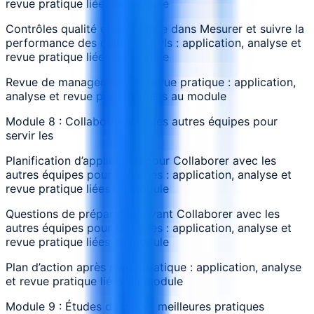
revue pratique liées au module
Contrôles qualité et assurance dans Mesurer et suivre la
performance des comptes KPIs : application, analyse et
revue pratique liées au module
Revue de management de revue pratique : application,
analyse et revue pratique liées au module
Module 8 : Collaborer avec les autres équipes pour
servir les
Planification d’application pour Collaborer avec les
autres équipes pour servir les : application, analyse et
revue pratique liées au module
Questions de préparation avant Collaborer avec les
autres équipes pour servir les : application, analyse et
revue pratique liées au module
Plan d’action après revue pratique : application, analyse
et revue pratique liées au module
Module 9 : Études de cas et meilleures pratiques