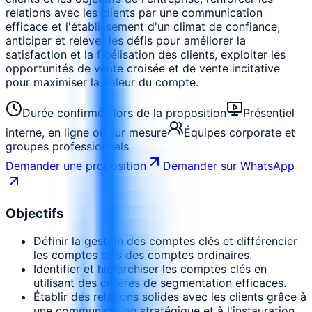
relations avec les clients par une communication
efficace et l'établissement d'un climat de confiance,
anticiper et relever les défis pour améliorer la
satisfaction et la fidélisation des clients, exploiter les
opportunités de vente croisée et de vente incitative
pour maximiser la valeur du compte.
Durée confirmée lors de la proposition
Présentiel
interne, en ligne ou sur mesure
Équipes corporate et
groupes professionnels
Demander une proposition
Demander sur WhatsApp
Objectifs
Définir la gestion des comptes clés et différencier
les comptes clés des comptes ordinaires.
Identifier et hiérarchiser les comptes clés en
utilisant des critères de segmentation efficaces.
Établir des relations solides avec les clients grâce à
une communication stratégique et à l'instauration