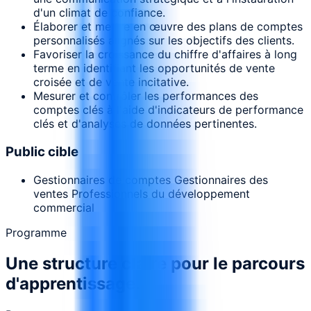
d'un climat de confiance.
Élaborer et mettre en œuvre des plans de comptes
personnalisés alignés sur les objectifs des clients.
Favoriser la croissance du chiffre d'affaires à long
terme en identifiant les opportunités de vente
croisée et de vente incitative.
Mesurer et contrôler les performances des
comptes clés à l'aide d'indicateurs de performance
clés et d'analyses de données pertinentes.
Public cible
Gestionnaires de comptes Gestionnaires des
ventes Professionnels du développement
commercial
Programme
Une structure claire pour le parcours
d'apprentissage.