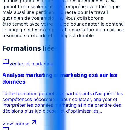
d'outils pratiques et de méthodes interactives. Cela
garantit non seulement une compréhension théorique,
mais aussi une pertinence directe pour le travail
quotidien de vos employés. Nous collaborons
étroitement avec votre équipe pour adapter le contenu,
le langage et les exemples afin que la formation ait une
résonance profonde et un impact durable.
Formations liées
Ventes et marketing
Analyse marketing et marketing axé sur les
données
Cette formation permet aux participants d'acquérir les
compétences nécessaires pour collecter, analyser et
interpréter les données marketing afin de prendre des
décisions plus judicieuses et d'optimiser les
performances des campagnes. Couvrant les mesures
essentielles, la visualisation des données, les modèles
View course
d'attribution et l'analyse prédictive, le cours mélange la