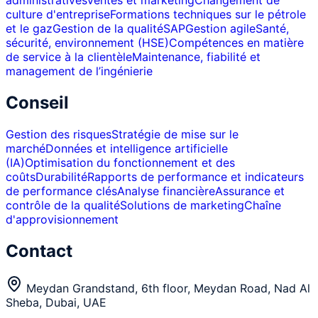
administratives
Ventes et marketing
Changement de
culture d'entreprise
Formations techniques sur le pétrole
et le gaz
Gestion de la qualité
SAP
Gestion agile
Santé,
sécurité, environnement (HSE)
Compétences en matière
de service à la clientèle
Maintenance, fiabilité et
management de l’ingénierie
Conseil
Gestion des risques
Stratégie de mise sur le
marché
Données et intelligence artificielle
(IA)
Optimisation du fonctionnement et des
coûts
Durabilité
Rapports de performance et indicateurs
de performance clés
Analyse financière
Assurance et
contrôle de la qualité
Solutions de marketing
Chaîne
d'approvisionnement
Contact
Meydan Grandstand, 6th floor, Meydan Road, Nad Al
Sheba, Dubai, UAE