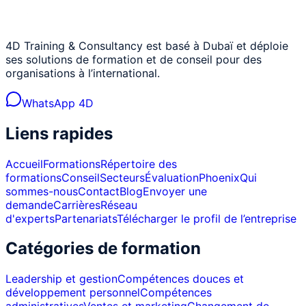
4D Training & Consultancy est basé à Dubaï et déploie
ses solutions de formation et de conseil pour des
organisations à l’international.
WhatsApp 4D
Liens rapides
Accueil
Formations
Répertoire des
formations
Conseil
Secteurs
Évaluation
Phoenix
Qui
sommes-nous
Contact
Blog
Envoyer une
demande
Carrières
Réseau
d'experts
Partenariats
Télécharger le profil de l’entreprise
Catégories de formation
Leadership et gestion
Compétences douces et
développement personnel
Compétences