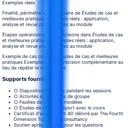
Exemples réels
Finalité, périmètre et vocabulaire de Études de cas et
meilleures pratiques Exemples réels : application,
analyse et revue pratique liées au module
Étapes opérationnelles et décisions dans Études de cas
et meilleures pratiques Exemples réels : application,
analyse et revue pratique liées au module
Exemple de cas couvrant Études de cas et meilleures
pratiques Exemples réels : précision complémentaire au
lieu de répéter le même point
Supports fournis
○ Diapositives utilisées pendant les sessions
○ Activités et exercices de groupe
○ Feuilles de travail et modèles
○ Études de cas en rapport avec le cours
Certificat d'achèvement 4D délivré par The Fourth
Dimension Training & Consultancy
Soutien après le cours pour les questions