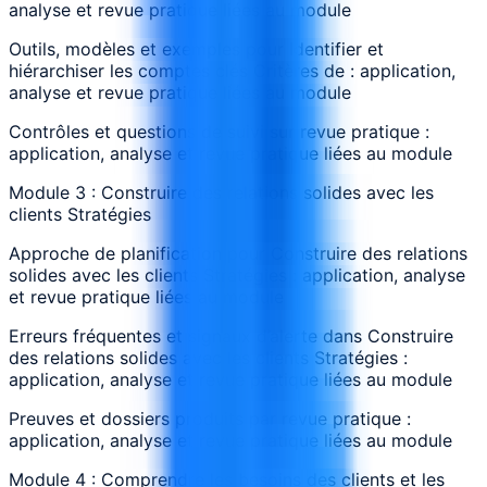
analyse et revue pratique liées au module
Outils, modèles et exemples pour Identifier et
hiérarchiser les comptes clés Critères de : application,
analyse et revue pratique liées au module
Contrôles et questions de suivi sur revue pratique :
application, analyse et revue pratique liées au module
Module 3 : Construire des relations solides avec les
clients Stratégies
Approche de planification pour Construire des relations
solides avec les clients Stratégies : application, analyse
et revue pratique liées au module
Erreurs fréquentes et signaux d’alerte dans Construire
des relations solides avec les clients Stratégies :
application, analyse et revue pratique liées au module
Preuves et dossiers produits par revue pratique :
application, analyse et revue pratique liées au module
Module 4 : Comprendre les besoins des clients et les