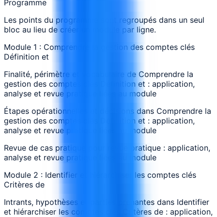
Programme
Les points du programme sont regroupés dans un seul
bloc au lieu de créer un module par ligne.
Module 1 : Comprendre la gestion des comptes clés
Définition et
Finalité, périmètre et vocabulaire de Comprendre la
gestion des comptes clés Définition et : application,
analyse et revue pratique liées au module
Étapes opérationnelles et décisions dans Comprendre la
gestion des comptes clés Définition et : application,
analyse et revue pratique liées au module
Revue de cas pratique pour revue pratique : application,
analyse et revue pratique liées au module
Module 2 : Identifier et hiérarchiser les comptes clés
Critères de
Intrants, hypothèses et parties prenantes dans Identifier
et hiérarchiser les comptes clés Critères de : application,