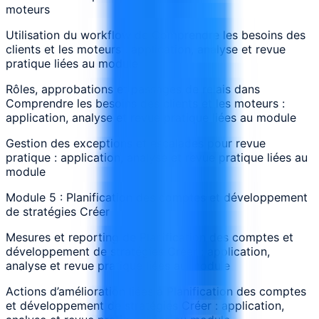
moteurs
Utilisation du workflow de Comprendre les besoins des
clients et les moteurs : application, analyse et revue
pratique liées au module
Rôles, approbations et passages de relais dans
Comprendre les besoins des clients et les moteurs :
application, analyse et revue pratique liées au module
Gestion des exceptions et escalades pour revue
pratique : application, analyse et revue pratique liées au
module
Module 5 : Planification des comptes et développement
de stratégies Créer
Mesures et reporting de Planification des comptes et
développement de stratégies Créer : application,
analyse et revue pratique liées au module
Actions d’amélioration liées à Planification des comptes
et développement de stratégies Créer : application,