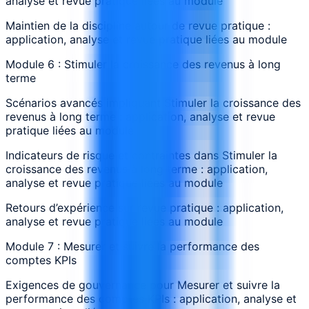
analyse et revue pratique liées au module
Maintien de la discipline autour de revue pratique :
application, analyse et revue pratique liées au module
Module 6 : Stimuler la croissance des revenus à long
terme
Scénarios avancés impliquant Stimuler la croissance des
revenus à long terme : application, analyse et revue
pratique liées au module
Indicateurs de risque et contraintes dans Stimuler la
croissance des revenus à long terme : application,
analyse et revue pratique liées au module
Retours d’expérience sur revue pratique : application,
analyse et revue pratique liées au module
Module 7 : Mesurer et suivre la performance des
comptes KPIs
Exigences de gouvernance pour Mesurer et suivre la
performance des comptes KPIs : application, analyse et