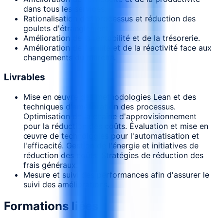
dans tous les services.
Rationalisation des processus et réduction des
goulets d'étranglement.
Amélioration de la rentabilité et de la trésorerie.
Amélioration de l'agilité et de la réactivité face aux
changements du marché.
Livrables
Mise en œuvre des méthodologies Lean et des
techniques d'amélioration des processus.
Optimisation de la chaîne d'approvisionnement
pour la réduction des coûts. Évaluation et mise en
œuvre de technologies pour l'automatisation et
l'efficacité. Gestion de l'énergie et initiatives de
réduction des coûts. Stratégies de réduction des
frais généraux.
Mesure et suivi des performances afin d'assurer le
suivi des améliorations.
Formations liées