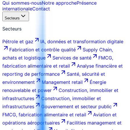
Qui sommes-nous
Notre approche
Présence
internationale
Contact
Secteurs
Secteurs
Pétrole et gaz
IA, données et transformation digitale
Fabrication et contrôle qualité
Supply Chain,
achats et logistique
Services de santé
FMCG,
fabrication alimentaire et retail
Analyse financière et
reporting de performance
Santé, sécurité et
environnement
Management retail
Énergie
renouvelable et power
Construction, immobilier et
infrastructures
Construction, immobilier et
infrastructures
Gouvernement et secteur public
FMCG, fabrication alimentaire et retail
Aviation et
opérations aéroportuaires
Facilities management et