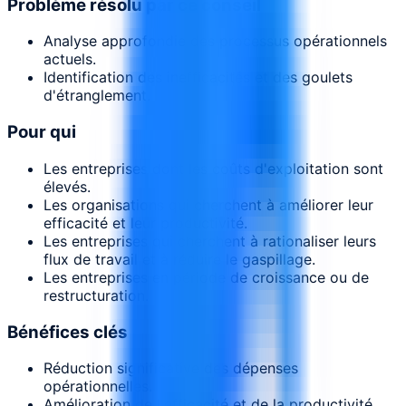
Problème résolu par ce conseil
Analyse approfondie des processus opérationnels
actuels.
Identification des inefficacités et des goulets
d'étranglement.
Pour qui
Les entreprises dont les coûts d'exploitation sont
élevés.
Les organisations qui cherchent à améliorer leur
efficacité et leur productivité.
Les entreprises qui cherchent à rationaliser leurs
flux de travail et à réduire le gaspillage.
Les entreprises en période de croissance ou de
restructuration.
Bénéfices clés
Réduction significative des dépenses
opérationnelles.
Amélioration de l'efficacité et de la productivité