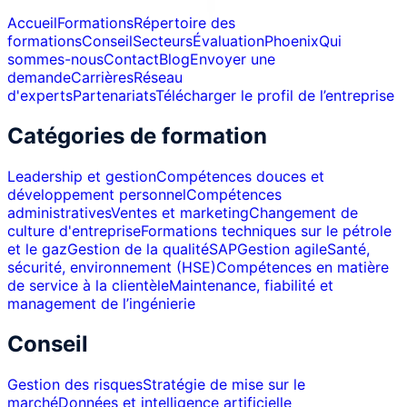
Accueil
Formations
Répertoire des
formations
Conseil
Secteurs
Évaluation
Phoenix
Qui
sommes-nous
Contact
Blog
Envoyer une
demande
Carrières
Réseau
d'experts
Partenariats
Télécharger le profil de l’entreprise
Catégories de formation
Leadership et gestion
Compétences douces et
développement personnel
Compétences
administratives
Ventes et marketing
Changement de
culture d'entreprise
Formations techniques sur le pétrole
et le gaz
Gestion de la qualité
SAP
Gestion agile
Santé,
sécurité, environnement (HSE)
Compétences en matière
de service à la clientèle
Maintenance, fiabilité et
management de l’ingénierie
Conseil
Gestion des risques
Stratégie de mise sur le
marché
Données et intelligence artificielle