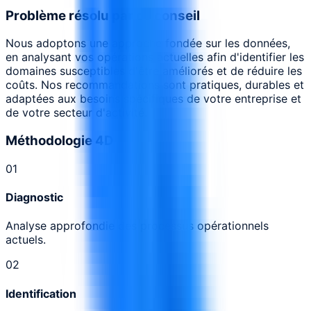
Problème résolu par ce conseil
Nous adoptons une approche fondée sur les données,
en analysant vos opérations actuelles afin d'identifier les
domaines susceptibles d'être améliorés et de réduire les
coûts. Nos recommandations sont pratiques, durables et
adaptées aux besoins spécifiques de votre entreprise et
de votre secteur d'activité.
Méthodologie 4D
0
1
Diagnostic
Analyse approfondie des processus opérationnels
actuels.
0
2
Identification