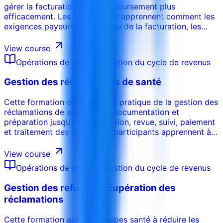
gérer la facturation et le remboursement plus
efficacement. Les participants apprennent comment les
exigences payeurs, l’exactitude de la facturation, les
règles de paiement, la validation et la documentation
influencent les résultats.
View course
Opérations de santé et gestion du cycle de revenus
Gestion des réclamations de santé
Cette formation offre une vue pratique de la gestion des
réclamations de santé, de la documentation et
préparation jusqu’à la soumission, revue, suivi, paiement
et traitement des litiges. Les participants apprennent à
améliorer l’exactitude des réclamations et réduire les
retards.
View course
Opérations de santé et gestion du cycle de revenus
Gestion des refus et récupération des
réclamations
Cette formation aide les équipes santé à réduire les