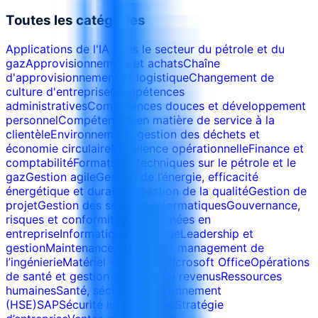
Toutes les catégories
Applications de l'IA dans le secteur du pétrole et du
gaz
Approvisionnement et achats
Chaîne
d'approvisionnement et logistique
Changement de
culture d'entreprise
Compétences
administratives
Compétences douces et développement
personnel
Compétences en matière de service à la
clientèle
Environnement, gestion des déchets et
économie circulaire
Excellence opérationnelle
Finance et
comptabilité
Formations techniques sur le pétrole et le
gaz
Gestion agile
Gestion de l’énergie, efficacité
énergétique et durabilité
Gestion de la qualité
Gestion de
projet
Gestion des services informatiques
Gouvernance,
risques et conformité
IA et données en
entreprise
Informatique en nuage
Leadership et
gestion
Maintenance, fiabilité et management de
l’ingénierie
Matériel - Réseaux
Microsoft Office
Opérations
de santé et gestion du cycle de revenus
Ressources
humaines
Santé, sécurité, environnement
(HSE)
SAP
Sécurité informatique
Stratégie