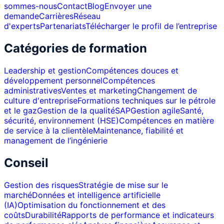
sommes-nous
Contact
Blog
Envoyer une
demande
Carrières
Réseau
d'experts
Partenariats
Télécharger le profil de l’entreprise
Catégories de formation
Leadership et gestion
Compétences douces et
développement personnel
Compétences
administratives
Ventes et marketing
Changement de
culture d'entreprise
Formations techniques sur le pétrole
et le gaz
Gestion de la qualité
SAP
Gestion agile
Santé,
sécurité, environnement (HSE)
Compétences en matière
de service à la clientèle
Maintenance, fiabilité et
management de l’ingénierie
Conseil
Gestion des risques
Stratégie de mise sur le
marché
Données et intelligence artificielle
(IA)
Optimisation du fonctionnement et des
coûts
Durabilité
Rapports de performance et indicateurs