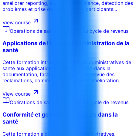
améliorer reporting, suivi de performance, détection des
problèmes et prise de décision. Les participants
apprennent à interpréter tendances, erreurs, refus, délais
de paiement et KPI opérationnels.
View course
Opérations de santé et gestion du cycle de revenus
Applications de l’IA dans l’administration de la
santé
Cette formation introduit les équipes administratives de
santé aux applications pratiques de l’IA dans la
documentation, facturation, reporting, revue des
réclamations, communication patient, amélioration
workflow et aide à la décision. Les participants
apprennent où l’IA aide et où la revue humaine reste
View course
nécessaire.
Opérations de santé et gestion du cycle de revenus
Conformité et gestion des risques dans la
santé
Cette formation aide les équipes administratives,