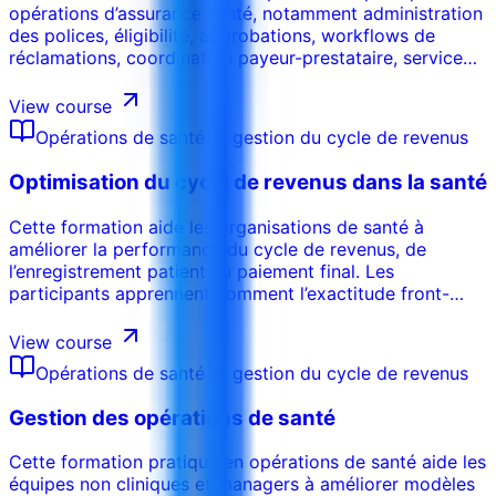
opérations d’assurance santé, notamment administration
des polices, éligibilité, approbations, workflows de
réclamations, coordination payeur-prestataire, service
client et contrôles opérationnels.
View course
Opérations de santé et gestion du cycle de revenus
Optimisation du cycle de revenus dans la santé
Cette formation aide les organisations de santé à
améliorer la performance du cycle de revenus, de
l’enregistrement patient au paiement final. Les
participants apprennent comment l’exactitude front-
office, la documentation, la facturation, le suivi des
réclamations, les refus et le reporting influencent la
View course
trésorerie.
Opérations de santé et gestion du cycle de revenus
Gestion des opérations de santé
Cette formation pratique en opérations de santé aide les
équipes non cliniques et managers à améliorer modèles