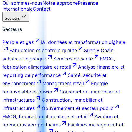
Qui sommes-nous
Notre approche
Présence
internationale
Contact
Secteurs
Secteurs
Pétrole et gaz
IA, données et transformation digitale
Fabrication et contrôle qualité
Supply Chain,
achats et logistique
Services de santé
FMCG,
fabrication alimentaire et retail
Analyse financière et
reporting de performance
Santé, sécurité et
environnement
Management retail
Énergie
renouvelable et power
Construction, immobilier et
infrastructures
Construction, immobilier et
infrastructures
Gouvernement et secteur public
FMCG, fabrication alimentaire et retail
Aviation et
opérations aéroportuaires
Facilities management et