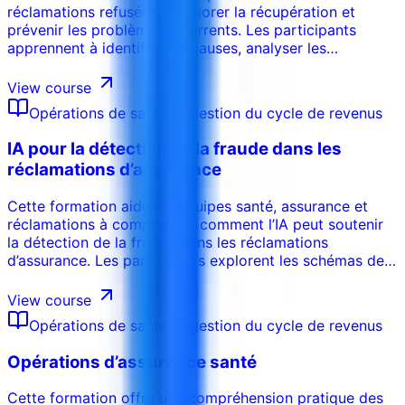
réclamations refusées, améliorer la récupération et
prévenir les problèmes récurrents. Les participants
apprennent à identifier les causes, analyser les
tendances, gérer appels et resoumissions, renforcer la
documentation et les contrôles.
View course
Opérations de santé et gestion du cycle de revenus
IA pour la détection de la fraude dans les
réclamations d’assurance
Cette formation aide les équipes santé, assurance et
réclamations à comprendre comment l’IA peut soutenir
la détection de la fraude dans les réclamations
d’assurance. Les participants explorent les schémas de
facturation suspects, les réclamations dupliquées, les
comportements anormaux, les anomalies et les
View course
contrôles pratiques.
Opérations de santé et gestion du cycle de revenus
Opérations d’assurance santé
Cette formation offre une compréhension pratique des