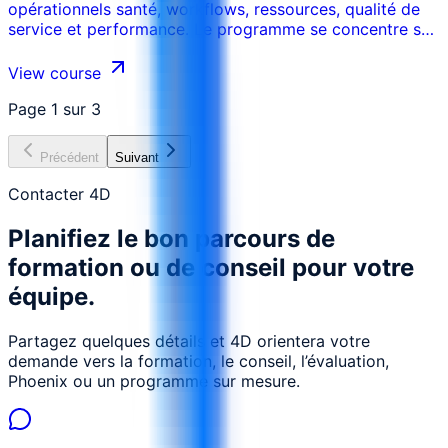
opérationnels santé, workflows, ressources, qualité de
service et performance. Le programme se concentre sur
les workflows, handoffs, dashboards, contrôles et plans
d’amélioration, sans formation à la pratique clinique.
View course
Page
1
sur
3
Précédent
Suivant
Contacter 4D
Planifiez le bon parcours de
formation ou de conseil pour votre
équipe.
Partagez quelques détails et 4D orientera votre
demande vers la formation, le conseil, l’évaluation,
Phoenix ou un programme sur mesure.