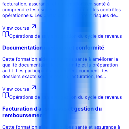
facturation, assurance et réclamations en santé à
comprendre les risques de conformité et les contrôles
opérationnels. Les participants explorent risques de
facturation, documentation, réclamations,
confidentialité, contrôle interne et préparation audit.
View course
Opérations de santé et gestion du cycle de revenus
Documentation médicale et conformité
Cette formation aide les équipes santé à améliorer la
qualité documentaire, la conformité et la préparation
audit. Les participants apprennent comment des
dossiers exacts soutiennent la facturation, les
réclamations, la continuité des soins, le contrôle interne
et la réduction des risques.
View course
Opérations de santé et gestion du cycle de revenus
Facturation d’assurance et gestion du
remboursement
Cette formation aide les équipes santé et assurance à