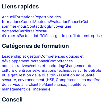
Liens rapides
Accueil
Formations
Répertoire des
formations
Conseil
Secteurs
Évaluation
Phoenix
Qui
sommes-nous
Contact
Blog
Envoyer une
demande
Carrières
Réseau
d'experts
Partenariats
Télécharger le profil de l’entreprise
Catégories de formation
Leadership et gestion
Compétences douces et
développement personnel
Compétences
administratives
Ventes et marketing
Changement de
culture d'entreprise
Formations techniques sur le pétrole
et le gaz
Gestion de la qualité
SAP
Gestion agile
Santé,
sécurité, environnement (HSE)
Compétences en matière
de service à la clientèle
Maintenance, fiabilité et
management de l’ingénierie
Conseil