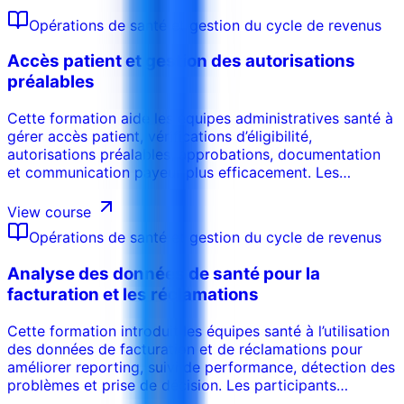
Opérations de santé et gestion du cycle de revenus
Accès patient et gestion des autorisations
préalables
Cette formation aide les équipes administratives santé à
gérer accès patient, vérifications d’éligibilité,
autorisations préalables, approbations, documentation
et communication payeur plus efficacement. Les
participants apprennent comment les processus front-
end influencent facturation, réclamations et expérience
View course
patient.
Opérations de santé et gestion du cycle de revenus
Analyse des données de santé pour la
facturation et les réclamations
Cette formation introduit les équipes santé à l’utilisation
des données de facturation et de réclamations pour
améliorer reporting, suivi de performance, détection des
problèmes et prise de décision. Les participants
apprennent à interpréter tendances, erreurs, refus, délais