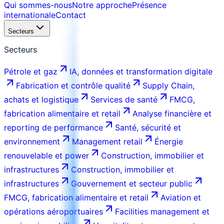
Qui sommes-nous
Notre approche
Présence
internationale
Contact
Secteurs
Secteurs
Pétrole et gaz
IA, données et transformation digitale
Fabrication et contrôle qualité
Supply Chain,
achats et logistique
Services de santé
FMCG,
fabrication alimentaire et retail
Analyse financière et
reporting de performance
Santé, sécurité et
environnement
Management retail
Énergie
renouvelable et power
Construction, immobilier et
infrastructures
Construction, immobilier et
infrastructures
Gouvernement et secteur public
FMCG, fabrication alimentaire et retail
Aviation et
opérations aéroportuaires
Facilities management et