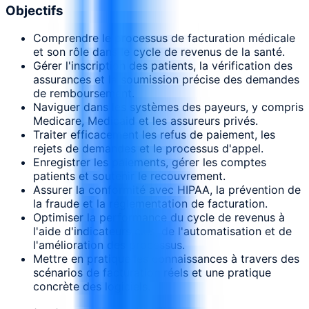
Objectifs
Comprendre le processus de facturation médicale
et son rôle dans le cycle de revenus de la santé.
Gérer l'inscription des patients, la vérification des
assurances et la soumission précise des demandes
de remboursement.
Naviguer dans les systèmes des payeurs, y compris
Medicare, Medicaid et les assureurs privés.
Traiter efficacement les refus de paiement, les
rejets de demandes et le processus d'appel.
Enregistrer les paiements, gérer les comptes
patients et soutenir le recouvrement.
Assurer la conformité avec HIPAA, la prévention de
la fraude et la réglementation de facturation.
Optimiser la performance du cycle de revenus à
l'aide d'indicateurs clés, de l'automatisation et de
l'amélioration des processus.
Mettre en pratique les connaissances à travers des
scénarios de facturation réels et une pratique
concrète des logiciels.