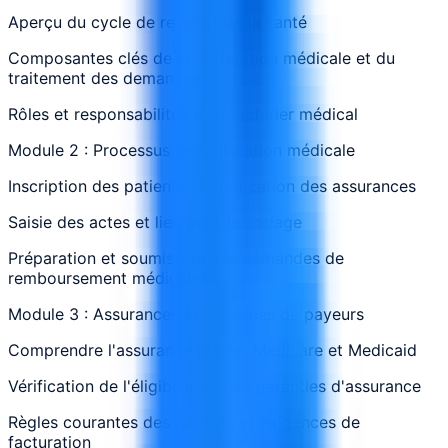
Aperçu du cycle de revenus de la santé
Composantes clés de la facturation médicale et du
traitement des demandes
Rôles et responsabilités d'un facturier médical
Module 2 : Processus de facturation médicale
Inscription des patients et vérification des assurances
Saisie des actes et lien avec le codage
Préparation et soumission des demandes de
remboursement médicales
Module 3 : Assurances et systèmes de payeurs
Comprendre l'assurance privée, Medicare et Medicaid
Vérification de l'éligibilité et des garanties d'assurance
Règles courantes des payeurs et exigences de
facturation