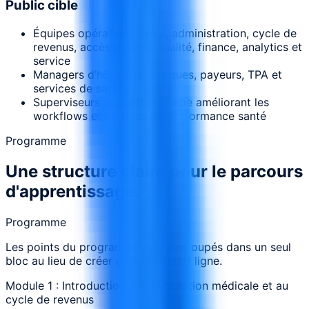
Public cible
Équipes opérations santé, administration, cycle de
revenus, accès patient, qualité, finance, analytics et
service
Managers d’hôpitaux, cliniques, payeurs, TPA et
services de santé
Superviseurs et chefs d’équipe améliorant les
workflows et routines de performance santé
Programme
Une structure claire pour le parcours
d'apprentissage.
Programme
Les points du programme sont regroupés dans un seul
bloc au lieu de créer un module par ligne.
Module 1 : Introduction à la facturation médicale et au
cycle de revenus