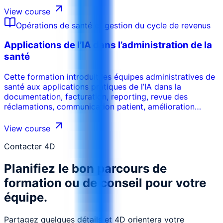
de paiement et KPI opérationnels.
View course
Opérations de santé et gestion du cycle de revenus
Applications de l’IA dans l’administration de la
santé
Cette formation introduit les équipes administratives de
santé aux applications pratiques de l’IA dans la
documentation, facturation, reporting, revue des
réclamations, communication patient, amélioration
workflow et aide à la décision. Les participants
apprennent où l’IA aide et où la revue humaine reste
View course
nécessaire.
Contacter 4D
Planifiez le bon parcours de
formation ou de conseil pour votre
équipe.
Partagez quelques détails et 4D orientera votre