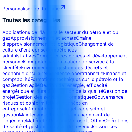
Personnaliser ce domaine
Toutes les catégories
Applications de l'IA dans le secteur du pétrole et du
gaz
Approvisionnement et achats
Chaîne
d'approvisionnement et logistique
Changement de
culture d'entreprise
Compétences
administratives
Compétences douces et développement
personnel
Compétences en matière de service à la
clientèle
Environnement, gestion des déchets et
économie circulaire
Excellence opérationnelle
Finance et
comptabilité
Formations techniques sur le pétrole et le
gaz
Gestion agile
Gestion de l’énergie, efficacité
énergétique et durabilité
Gestion de la qualité
Gestion de
projet
Gestion des services informatiques
Gouvernance,
risques et conformité
IA et données en
entreprise
Informatique en nuage
Leadership et
gestion
Maintenance, fiabilité et management de
l’ingénierie
Matériel - Réseaux
Microsoft Office
Opérations
de santé et gestion du cycle de revenus
Ressources