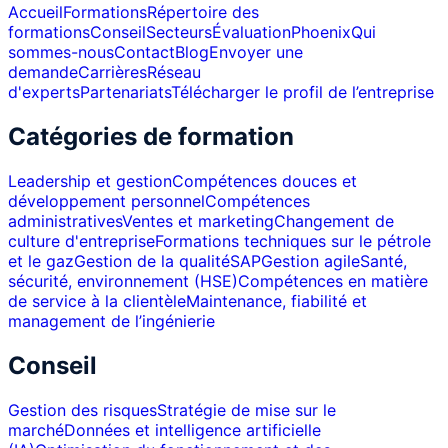
Accueil
Formations
Répertoire des
formations
Conseil
Secteurs
Évaluation
Phoenix
Qui
sommes-nous
Contact
Blog
Envoyer une
demande
Carrières
Réseau
d'experts
Partenariats
Télécharger le profil de l’entreprise
Catégories de formation
Leadership et gestion
Compétences douces et
développement personnel
Compétences
administratives
Ventes et marketing
Changement de
culture d'entreprise
Formations techniques sur le pétrole
et le gaz
Gestion de la qualité
SAP
Gestion agile
Santé,
sécurité, environnement (HSE)
Compétences en matière
de service à la clientèle
Maintenance, fiabilité et
management de l’ingénierie
Conseil
Gestion des risques
Stratégie de mise sur le
marché
Données et intelligence artificielle