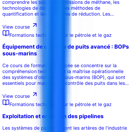
comprendre les sources d’émissions de méthane, les
technologies de détection, les méthodes de
quantification et les stratégies de réduction. Les
participants apprennent les approches pratiques pour
LDAR, monitoring équipements, réduction du torchage et
View course
du venting, reporting et amélioration continue de la
Formations techniques sur le pétrole et le gaz
performance méthane.
Équipement de contrôle de puits avancé : BOPs
sous-marins
Ce cours de formation avancée se concentre sur la
compréhension technique et la maîtrise opérationnelle
des systèmes d'obturation sous-marins (BOP), qui sont
essentiels pour maintenir le contrôle des puits dans les
environnements de forage en eaux profondes. Conçu
pour des professionnels expérimentés, ce cours propose
View course
un examen complet des composants des BOP sous-
Formations techniques sur le pétrole et le gaz
marins, des systèmes de contrôle, des mécanismes
d'arrêt d'urgence et des meilleures pratiques de
Exploitation et entretien des pipelines
maintenance. L'accent est mis sur la complexité, le coût
opérationnel élevé et la gestion des risques associés au
Les systèmes de pipelines sont les artères de l'industrie
contrôle des puits sous-marins. Les participants