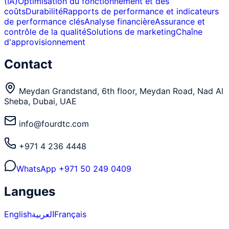
(IA)
Optimisation du fonctionnement et des
coûts
Durabilité
Rapports de performance et indicateurs
de performance clés
Analyse financière
Assurance et
contrôle de la qualité
Solutions de marketing
Chaîne
d'approvisionnement
Contact
Meydan Grandstand, 6th floor, Meydan Road, Nad Al
Sheba, Dubai, UAE
info@fourdtc.com
+971 4 236 4448
WhatsApp
+971 50 249 0409
Langues
English
العربية
Français