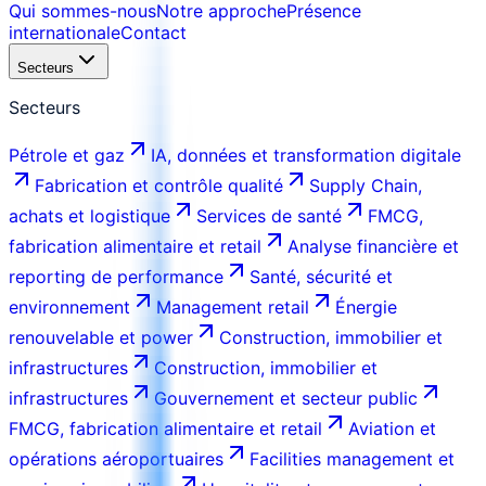
Qui sommes-nous
Notre approche
Présence
internationale
Contact
Secteurs
Secteurs
Pétrole et gaz
IA, données et transformation digitale
Fabrication et contrôle qualité
Supply Chain,
achats et logistique
Services de santé
FMCG,
fabrication alimentaire et retail
Analyse financière et
reporting de performance
Santé, sécurité et
environnement
Management retail
Énergie
renouvelable et power
Construction, immobilier et
infrastructures
Construction, immobilier et
infrastructures
Gouvernement et secteur public
FMCG, fabrication alimentaire et retail
Aviation et
opérations aéroportuaires
Facilities management et