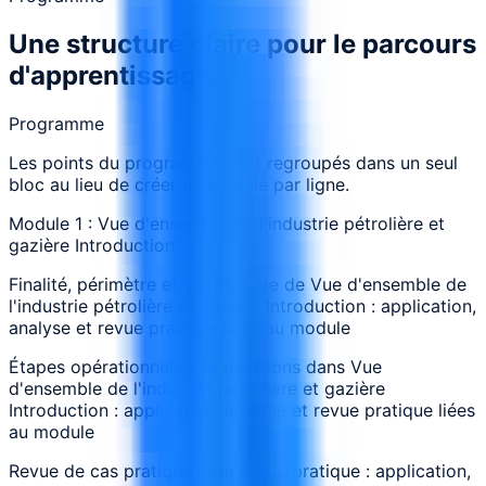
Une structure claire pour le parcours
d'apprentissage.
Programme
Les points du programme sont regroupés dans un seul
bloc au lieu de créer un module par ligne.
Module 1 : Vue d'ensemble de l'industrie pétrolière et
gazière Introduction
Finalité, périmètre et vocabulaire de Vue d'ensemble de
l'industrie pétrolière et gazière Introduction : application,
analyse et revue pratique liées au module
Étapes opérationnelles et décisions dans Vue
d'ensemble de l'industrie pétrolière et gazière
Introduction : application, analyse et revue pratique liées
au module
Revue de cas pratique pour revue pratique : application,