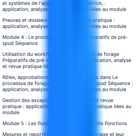
et systèmes de l'appareil de forage Derrick, :
application, analyse et revue pratique liées au module
Preuves et dossiers produits par revue pratique :
application, analyse et revue pratique liées au module
Module 4 : Le processus de forage Préparatifs de pré-
spud Séquence
Utilisation du workflow de Le processus de forage
Préparatifs de pré-spud Séquence : application, analyse
et revue pratique liées au module
Rôles, approbations et passages de relais dans Le
processus de forage Préparatifs de pré-spud Séquence :
application, analyse et revue pratique liées au module
Gestion des exceptions et escalades pour revue
pratique : application, analyse et revue pratique liées au
module
Module 5 : Les fluides de forage et leur rôle Fonctions
Mesures et reporting de Les fluides de forage et leur