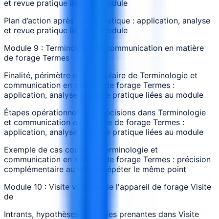
et revue pratique liées au module
Plan d’action après revue pratique : application, analyse
et revue pratique liées au module
Module 9 : Terminologie et communication en matière
de forage Termes
Finalité, périmètre et vocabulaire de Terminologie et
communication en matière de forage Termes :
application, analyse et revue pratique liées au module
Étapes opérationnelles et décisions dans Terminologie
et communication en matière de forage Termes :
application, analyse et revue pratique liées au module
Exemple de cas couvrant Terminologie et
communication en matière de forage Termes : précision
complémentaire au lieu de répéter le même point
Module 10 : Visite virtuelle de l'appareil de forage Visite
de
Intrants, hypothèses et parties prenantes dans Visite