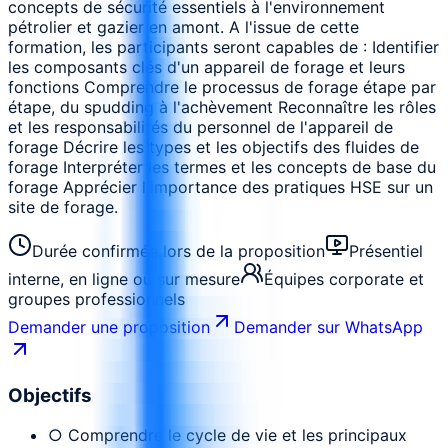
concepts de sécurité essentiels à l'environnement
pétrolier et gazier en amont. A l'issue de cette
formation, les participants seront capables de : Identifier
les composants clés d'un appareil de forage et leurs
fonctions Comprendre le processus de forage étape par
étape, du spudding à l'achèvement Reconnaître les rôles
et les responsabilités du personnel de l'appareil de
forage Décrire les types et les objectifs des fluides de
forage Interpréter les termes et les concepts de base du
forage Apprécier l'importance des pratiques HSE sur un
site de forage.
Durée confirmée lors de la proposition
Présentiel
interne, en ligne ou sur mesure
Équipes corporate et
groupes professionnels
Demander une proposition
Demander sur WhatsApp
Objectifs
○ Comprendre le cycle de vie et les principaux