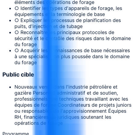
éléments des opérations de forage
○ Identifier les types d'appareils de forage, les
équipements et la terminologie de base
○ Expliquer les processus de planification des
puits, d'injection et de tubage
○ Reconnaître les principaux protocoles de
sécurité et le contrôle des risques dans le domaine
du forage
○ Acquérir les connaissances de base nécessaires
à une spécialisation plus poussée dans le domaine
du forage
Public cible
Nouveaux venus dans l'industrie pétrolière et
gazière Personnel administratif et de soutien,
professionnels non techniques travaillant avec les
équipes de forage Coordinateurs de projets juniors
ou responsables de l'approvisionnement Équipes
RH, financières ou juridiques soutenant les
opérations de forage
Programme