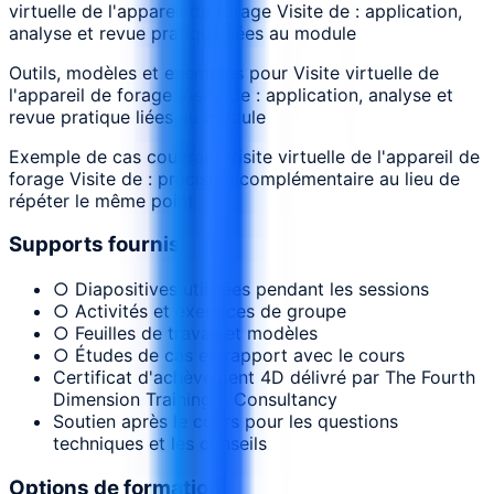
virtuelle de l'appareil de forage Visite de : application,
analyse et revue pratique liées au module
Outils, modèles et exemples pour Visite virtuelle de
l'appareil de forage Visite de : application, analyse et
revue pratique liées au module
Exemple de cas couvrant Visite virtuelle de l'appareil de
forage Visite de : précision complémentaire au lieu de
répéter le même point
Supports fournis
○ Diapositives utilisées pendant les sessions
○ Activités et exercices de groupe
○ Feuilles de travail et modèles
○ Études de cas en rapport avec le cours
Certificat d'achèvement 4D délivré par The Fourth
Dimension Training & Consultancy
Soutien après le cours pour les questions
techniques et les conseils
Options de formation