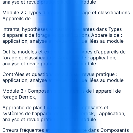
analyse et revue pratique liées au module
Module 2 : Types d'appareils de forage et classifications
Appareils de
Intrants, hypothèses et parties prenantes dans Types
d'appareils de forage et classifications Appareils de :
application, analyse et revue pratique liées au module
Outils, modèles et exemples pour Types d'appareils de
forage et classifications Appareils de : application,
analyse et revue pratique liées au module
Contrôles et questions de suivi sur revue pratique :
application, analyse et revue pratique liées au module
Module 3 : Composants et systèmes de l'appareil de
forage Derrick,
Approche de planification pour Composants et
systèmes de l'appareil de forage Derrick, : application,
analyse et revue pratique liées au module
Erreurs fréquentes et signaux d’alerte dans Composants