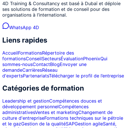
4D Training & Consultancy est basé à Dubaï et déploie
ses solutions de formation et de conseil pour des
organisations à l’international.
WhatsApp 4D
Liens rapides
Accueil
Formations
Répertoire des
formations
Conseil
Secteurs
Évaluation
Phoenix
Qui
sommes-nous
Contact
Blog
Envoyer une
demande
Carrières
Réseau
d'experts
Partenariats
Télécharger le profil de l’entreprise
Catégories de formation
Leadership et gestion
Compétences douces et
développement personnel
Compétences
administratives
Ventes et marketing
Changement de
culture d'entreprise
Formations techniques sur le pétrole
et le gaz
Gestion de la qualité
SAP
Gestion agile
Santé,