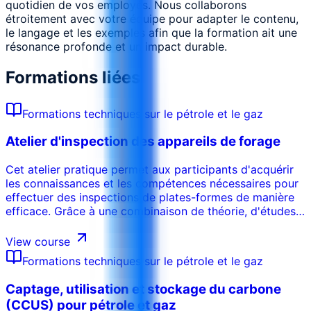
quotidien de vos employés. Nous collaborons
étroitement avec votre équipe pour adapter le contenu,
le langage et les exemples afin que la formation ait une
résonance profonde et un impact durable.
Formations liées
Formations techniques sur le pétrole et le gaz
Atelier d'inspection des appareils de forage
Cet atelier pratique permet aux participants d'acquérir
les connaissances et les compétences nécessaires pour
effectuer des inspections de plates-formes de manière
efficace. Grâce à une combinaison de théorie, d'études
de cas et d'exercices pratiques, les participants
apprendront à identifier les dangers, à évaluer les
View course
équipements de forage, à détecter les points de
Formations techniques sur le pétrole et le gaz
défaillance potentiels et à garantir le respect des règles
de sécurité et des normes opérationnelles. Le cours met
Captage, utilisation et stockage du carbone
l'accent sur les techniques d'inspection du monde réel
(CCUS) pour pétrole et gaz
pour les unités de forage à terre et en mer, favorisant