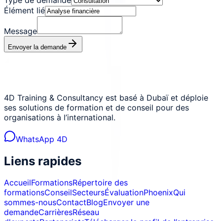
Élément lié
Message
Envoyer la demande
4D Training & Consultancy est basé à Dubaï et déploie
ses solutions de formation et de conseil pour des
organisations à l’international.
WhatsApp 4D
Liens rapides
Accueil
Formations
Répertoire des
formations
Conseil
Secteurs
Évaluation
Phoenix
Qui
sommes-nous
Contact
Blog
Envoyer une
demande
Carrières
Réseau