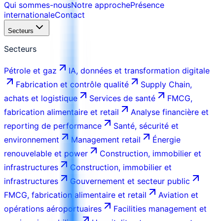
Qui sommes-nous
Notre approche
Présence
internationale
Contact
Secteurs
Secteurs
Pétrole et gaz
IA, données et transformation digitale
Fabrication et contrôle qualité
Supply Chain,
achats et logistique
Services de santé
FMCG,
fabrication alimentaire et retail
Analyse financière et
reporting de performance
Santé, sécurité et
environnement
Management retail
Énergie
renouvelable et power
Construction, immobilier et
infrastructures
Construction, immobilier et
infrastructures
Gouvernement et secteur public
FMCG, fabrication alimentaire et retail
Aviation et
opérations aéroportuaires
Facilities management et