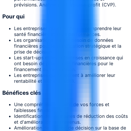
prévisions. Analyse coût-volume-profit (CVP).
Pour qui
Les entreprises qui cherchent à comprendre leur
santé financière et leurs performances.
Les organisations qui ont besoin de données
financières pour la planification stratégique et la
prise de décision.
Les start-ups et les entreprises en croissance qui
ont besoin de projections financières pour le
financement ou l'expansion.
Les entreprises qui cherchent à améliorer leur
rentabilité et leur efficacité.
Bénéfices clés
Une compréhension claire de vos forces et
faiblesses financières.
Identification des domaines de réduction des coûts
et d'amélioration des revenus.
Amélioration de la prise de décision sur la base de