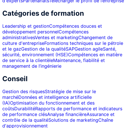
d'experts
Partenariats
Télécharger le profil de l’entreprise
Catégories de formation
Leadership et gestion
Compétences douces et
développement personnel
Compétences
administratives
Ventes et marketing
Changement de
culture d'entreprise
Formations techniques sur le pétrole
et le gaz
Gestion de la qualité
SAP
Gestion agile
Santé,
sécurité, environnement (HSE)
Compétences en matière
de service à la clientèle
Maintenance, fiabilité et
management de l’ingénierie
Conseil
Gestion des risques
Stratégie de mise sur le
marché
Données et intelligence artificielle
(IA)
Optimisation du fonctionnement et des
coûts
Durabilité
Rapports de performance et indicateurs
de performance clés
Analyse financière
Assurance et
contrôle de la qualité
Solutions de marketing
Chaîne
d'approvisionnement