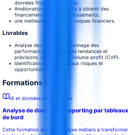
données financières solides.
Amélioration de la capacité à obtenir des
financements et des investissements.
une meilleure gestion des risques financiers.
Livrables
Analyse des ratios et étalonnage des
performances. Analyse des tendances et
prévisions. Analyse coût-volume-profit (CVP).
Identification des principaux risques et
opportunités financiers.
Formations liées
IA et données en entreprise
Analyse de données et reporting par tableaux
de bord
Cette formation aide les équipes métiers à transformer