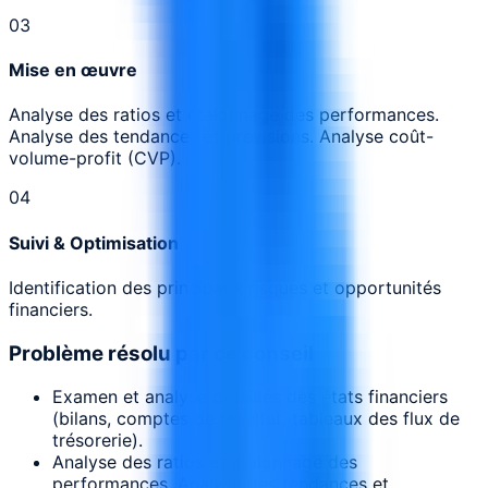
0
3
Mise en œuvre
Analyse des ratios et étalonnage des performances.
Analyse des tendances et prévisions. Analyse coût-
volume-profit (CVP).
0
4
Suivi & Optimisation
Identification des principaux risques et opportunités
financiers.
Problème résolu par ce conseil
Examen et analyse détaillés des états financiers
(bilans, comptes de résultat, tableaux des flux de
trésorerie).
Analyse des ratios et étalonnage des
performances. Analyse des tendances et