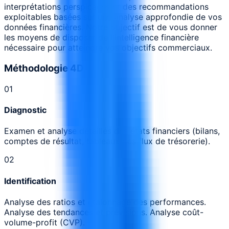
interprétations perspicaces et des recommandations
exploitables basées sur une analyse approfondie de vos
données financières. Notre objectif est de vous donner
les moyens de disposer de l'intelligence financière
nécessaire pour atteindre vos objectifs commerciaux.
Méthodologie 4D
0
1
Diagnostic
Examen et analyse détaillés des états financiers (bilans,
comptes de résultat, tableaux des flux de trésorerie).
0
2
Identification
Analyse des ratios et étalonnage des performances.
Analyse des tendances et prévisions. Analyse coût-
volume-profit (CVP).