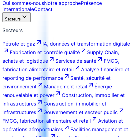
Qui sommes-nous
Notre approche
Présence
internationale
Contact
Secteurs
Secteurs
Pétrole et gaz
IA, données et transformation digitale
Fabrication et contrôle qualité
Supply Chain,
achats et logistique
Services de santé
FMCG,
fabrication alimentaire et retail
Analyse financière et
reporting de performance
Santé, sécurité et
environnement
Management retail
Énergie
renouvelable et power
Construction, immobilier et
infrastructures
Construction, immobilier et
infrastructures
Gouvernement et secteur public
FMCG, fabrication alimentaire et retail
Aviation et
opérations aéroportuaires
Facilities management et