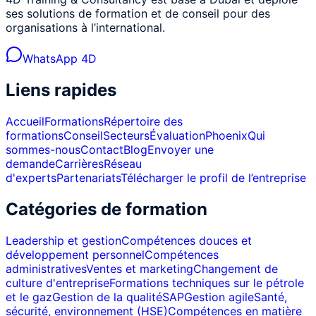
ses solutions de formation et de conseil pour des
organisations à l’international.
WhatsApp 4D
Liens rapides
Accueil
Formations
Répertoire des
formations
Conseil
Secteurs
Évaluation
Phoenix
Qui
sommes-nous
Contact
Blog
Envoyer une
demande
Carrières
Réseau
d'experts
Partenariats
Télécharger le profil de l’entreprise
Catégories de formation
Leadership et gestion
Compétences douces et
développement personnel
Compétences
administratives
Ventes et marketing
Changement de
culture d'entreprise
Formations techniques sur le pétrole
et le gaz
Gestion de la qualité
SAP
Gestion agile
Santé,
sécurité, environnement (HSE)
Compétences en matière