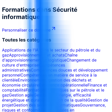
Formations dans
Sécurité
informatique
Personnaliser ce domaine
Toutes les catégories
Applications de l'IA dans le secteur du pétrole et du
gaz
Approvisionnement et achats
Chaîne
d'approvisionnement et logistique
Changement de
culture d'entreprise
Compétences
administratives
Compétences douces et développement
personnel
Compétences en matière de service à la
clientèle
Environnement, gestion des déchets et
économie circulaire
Excellence opérationnelle
Finance et
comptabilité
Formations techniques sur le pétrole et le
gaz
Gestion agile
Gestion de l’énergie, efficacité
énergétique et durabilité
Gestion de la qualité
Gestion de
projet
Gestion des services informatiques
Gouvernance,
risques et conformité
IA et données en