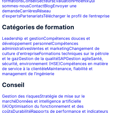
formations
Conseil
Secteurs
Évaluation
Phoenix
Qui
sommes-nous
Contact
Blog
Envoyer une
demande
Carrières
Réseau
d'experts
Partenariats
Télécharger le profil de l’entreprise
Catégories de formation
Leadership et gestion
Compétences douces et
développement personnel
Compétences
administratives
Ventes et marketing
Changement de
culture d'entreprise
Formations techniques sur le pétrole
et le gaz
Gestion de la qualité
SAP
Gestion agile
Santé,
sécurité, environnement (HSE)
Compétences en matière
de service à la clientèle
Maintenance, fiabilité et
management de l’ingénierie
Conseil
Gestion des risques
Stratégie de mise sur le
marché
Données et intelligence artificielle
(IA)
Optimisation du fonctionnement et des
coûts
Durabilité
Rapports de performance et indicateurs