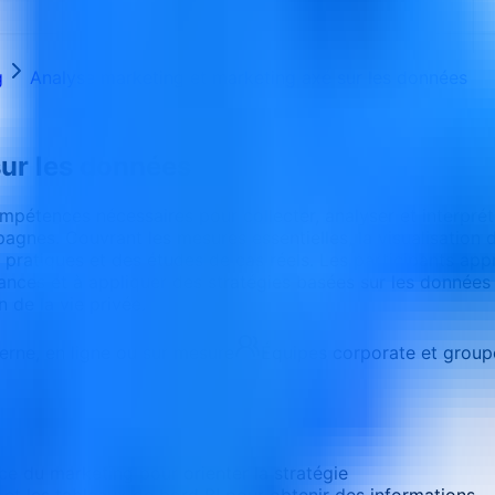
g
Analyse marketing et marketing axé sur les données
sur les données
mpétences nécessaires pour collecter, analyser et interpré
gnes. Couvrant les mesures essentielles, la visualisation d
s pratiques et des études de cas réels. Les participants ap
dances et à appliquer des stratégies basées sur les données
 de la vie privée.
terne, en ligne ou sur mesure
Équipes corporate et group
ce du marketing pour orienter la stratégie
 et les tableaux de bord BI pour obtenir des informations.