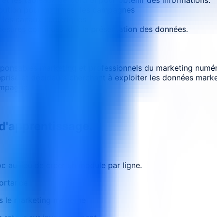
bution pour optimiser les campagnes
r les canaux numériques
mesures continues et à la présentation des données.
sponsables marketing et professionnels du marketing numér
reprise et décideurs cherchant à exploiter les données mark
ampagne.
 d'apprentissage.
 au lieu de créer un module par ligne.
portance
ns le marketing moderne