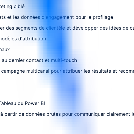
eting ciblé
ats et les données d'engagement pour le profilage
er des segments de clientèle et développer des idées de 
dèles d'attribution
anaux
 au dernier contact et multi-touch
 de campagne multicanal pour attribuer les résultats et rec
 Tableau ou Power BI
se à partir de données brutes pour communiquer clairement