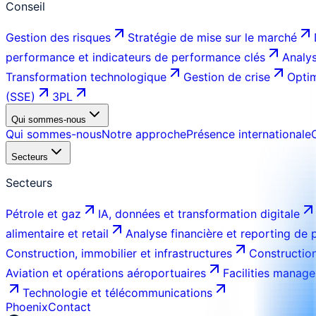
Conseil
Gestion des risques
Stratégie de mise sur le marché
performance et indicateurs de performance clés
Analys
Transformation technologique
Gestion de crise
Optim
(SSE)
3PL
Qui sommes-nous
Qui sommes-nous
Notre approche
Présence internationale
Secteurs
Secteurs
Pétrole et gaz
IA, données et transformation digitale
alimentaire et retail
Analyse financière et reporting de
Construction, immobilier et infrastructures
Construction
Aviation et opérations aéroportuaires
Facilities manage
Technologie et télécommunications
Phoenix
Contact