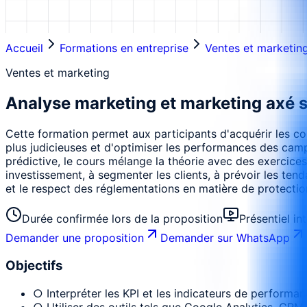
Accueil
Formations en entreprise
Ventes et marketin
Ventes et marketing
Analyse marketing et marketing axé 
Cette formation permet aux participants d'acquérir les co
plus judicieuses et d'optimiser les performances des campa
prédictive, le cours mélange la théorie avec des exercice
investissement, à segmenter les clients, à prévoir les ten
et le respect des réglementations en matière de protection
Durée confirmée lors de la proposition
Présentiel in
Demander une proposition
Demander sur WhatsApp
Objectifs
○ Interpréter les KPI et les indicateurs de performan
○ Utiliser des outils tels que Google Analytics, CRM,