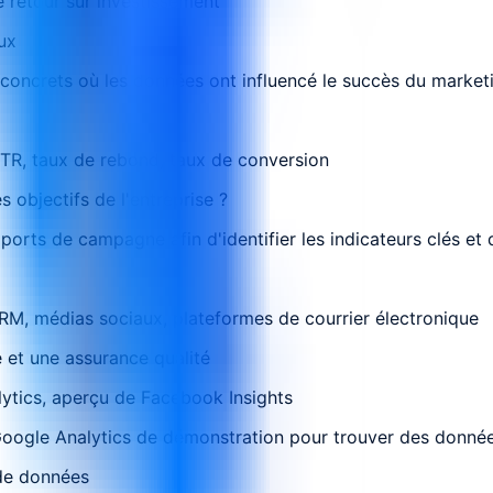
 retour sur investissement
ux
s concrets où les données ont influencé le succès du market
CTR, taux de rebond, taux de conversion
 objectifs de l'entreprise ?
rts de campagne afin d'identifier les indicateurs clés et d'
M, médias sociaux, plateformes de courrier électronique
 et une assurance qualité
lytics, aperçu de Facebook Insights
Google Analytics de démonstration pour trouver des données 
 de données