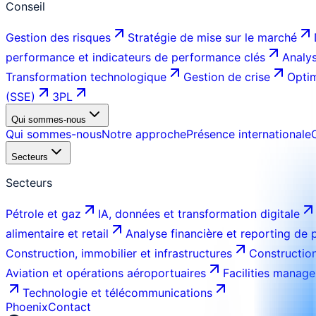
Conseil
Gestion des risques
Stratégie de mise sur le marché
performance et indicateurs de performance clés
Analys
Transformation technologique
Gestion de crise
Optim
(SSE)
3PL
Qui sommes-nous
Qui sommes-nous
Notre approche
Présence internationale
Secteurs
Secteurs
Pétrole et gaz
IA, données et transformation digitale
alimentaire et retail
Analyse financière et reporting de
Construction, immobilier et infrastructures
Construction
Aviation et opérations aéroportuaires
Facilities manage
Technologie et télécommunications
Phoenix
Contact