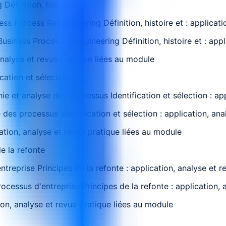
Définition, histoire et
ess Process Reengineering Définition, histoire et : applicat
usiness Process Reengineering Définition, histoire et : appl
analyse et revue pratique liées au module
cation et sélection
e et analyse des processus Identification et sélection : ap
es processus Identification et sélection : application, ana
cation, analyse et revue pratique liées au module
e la refonte
reprise Principes de la refonte : application, analyse et r
ocessus d'entreprise Principes de la refonte : application, 
ion, analyse et revue pratique liées au module