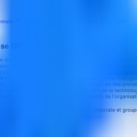
nnelle
Réingénierie des processus d'entreprise (BPR)
ise (BPR)
 stratégique visant à améliorer la performance organisati
ion Training and Consultancy guide les participants à trave
'excellence opérationnelle, réduisent les coûts et améliorent
s et l'importance stratégique du Business Process Reenginee
ement Appliquer des techniques de refonte radicale des proce
 mise en œuvre réussie du BPR Tirer parti de la technologi
ance des processus alignés sur les objectifs de l'organisat
terne, en ligne ou sur mesure
Équipes corporate et group