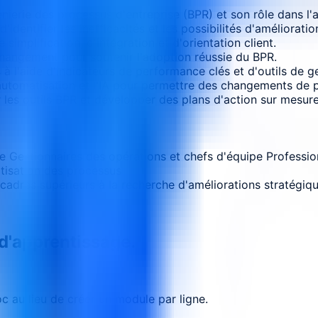
erie des processus d'entreprise (BPR) et son rôle dans l'at
identifier les inefficacités et les possibilités d'amélioratio
simplification, d'intégration et d'orientation client.
changement pour soutenir l'adoption réussie du BPR.
à l'aide d'indicateurs de performance clés et d'outils de ge
l'automatisation et l'IA pour permettre des changements de 
 les outils BPR et développer des plans d'action sur mesure
e Gestionnaires des opérations et chefs d'équipe Profession
tisation des processus
adres supérieurs à la recherche d'améliorations stratégiq
 d'apprentissage.
 au lieu de créer un module par ligne.