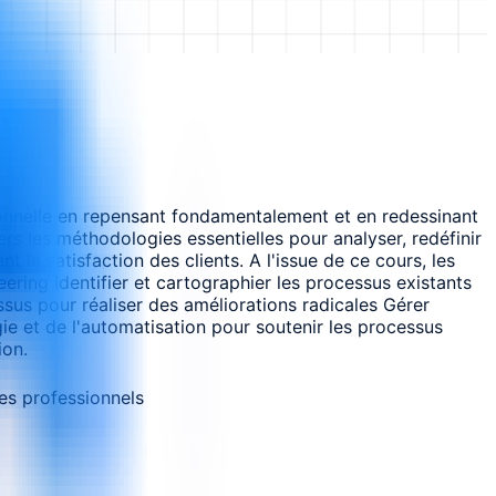
onnelle en repensant fondamentalement et en redessinant
rs les méthodologies essentielles pour analyser, redéfinir
 la satisfaction des clients. A l'issue de ce cours, les
ring Identifier et cartographier les processus existants
ssus pour réaliser des améliorations radicales Gérer
e et de l'automatisation pour soutenir les processus
ion.
es professionnels