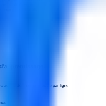
sponsabilité terrain.
ronnement de travail.
 d'apprentissage.
 au lieu de créer un module par ligne.
ance