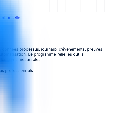
rationnelle
 les données processus, journaux d’événements, preuves
utomatisation. Le programme relie les outils
 des gains mesurables.
es professionnels