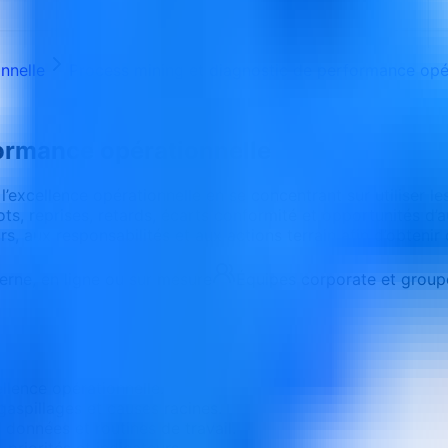
nnelle
Process mining et diagnostic de performance opé
formance opérationnelle
 l’excellence opérationnelle en se concentrant sur utiliser
ts, reprises, retards, écarts conformité et opportunités d’a
, aux responsabilités et aux actions terrain afin d’obtenir
terne, en ligne ou sur mesure
Équipes corporate et group
llence opérationnelle.
gaspillages et causes racines.
 données et routines de travail.
priorités et indicateurs.