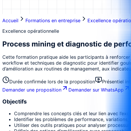
Accueil
Formations en entreprise
Excellence opératio
Excellence opérationnelle
Process mining et diagnostic de per
Cette formation pratique aide les participants à renforcer
workflow et techniques de diagnostic pour identifier goulo
d’amélioration aux routines de management, aux indicateurs
Durée confirmée lors de la proposition
Présentiel in
Demander une proposition
Demander sur WhatsApp
Objectifs
Comprendre les concepts clés et leur lien avec l’exce
Identifier les problèmes de performance, variations, 
Utiliser des outils pratiques pour analyser processus,
Définir des actions d’amélioration avec responsables, 