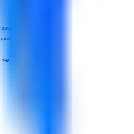
s
llages
ation
tines
e