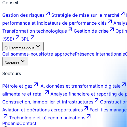
Conseil
Gestion des risques
Stratégie de mise sur le marché
performance et indicateurs de performance clés
Analys
Transformation technologique
Gestion de crise
Optim
(SSE)
3PL
Qui sommes-nous
Qui sommes-nous
Notre approche
Présence internationale
Secteurs
Secteurs
Pétrole et gaz
IA, données et transformation digitale
alimentaire et retail
Analyse financière et reporting de
Construction, immobilier et infrastructures
Construction
Aviation et opérations aéroportuaires
Facilities manage
Technologie et télécommunications
Phoenix
Contact