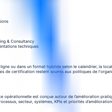
sions
ning & Consultancy
entations techniques
gne ou dans un format hybride selon le calendrier, la local
rais de certification restent soumis aux politiques de l'orga
e opérationnelle est conçue autour de l’amélioration pratiq
essus, secteur, systèmes, KPIs et priorités d’amélioration.