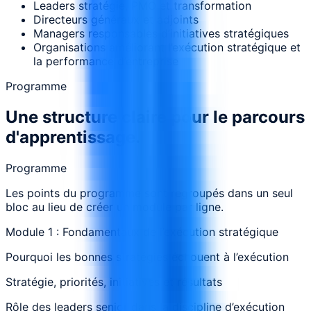
Leaders stratégie, PMO et transformation
Directeurs généraux et adjoints
Managers responsables d’initiatives stratégiques
Organisations améliorant l’exécution stratégique et
la performance d’entreprise
Programme
Une structure claire pour le parcours
d'apprentissage.
Programme
Les points du programme sont regroupés dans un seul
bloc au lieu de créer un module par ligne.
Module 1 : Fondamentaux de l’exécution stratégique
Pourquoi les bonnes stratégies échouent à l’exécution
Stratégie, priorités, initiatives et résultats
Rôle des leaders senior dans la discipline d’exécution