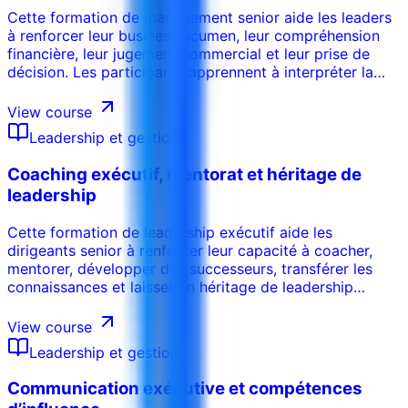
Cette formation de management senior aide les leaders
à renforcer leur business acumen, leur compréhension
financière, leur jugement commercial et leur prise de
décision. Les participants apprennent à interpréter la
performance business, comprendre les moteurs
financiers, évaluer les compromis, challenger les
View course
hypothèses et prendre de meilleures décisions pour la
Leadership et gestion
rentabilité, la trésorerie, la croissance et la valeur long
terme.
Coaching exécutif, mentorat et héritage de
leadership
Cette formation de leadership exécutif aide les
dirigeants senior à renforcer leur capacité à coacher,
mentorer, développer des successeurs, transférer les
connaissances et laisser un héritage de leadership
durable. Les participants apprennent à guider les futurs
leaders, mener des conversations de développement
View course
stratégique, renforcer la profondeur du leadership et
Leadership et gestion
passer du succès personnel à la continuité
organisationnelle.
Communication exécutive et compétences