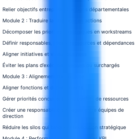
Relier objectifs entreprise et actions départementales
Module 2 : Traduire la stratégie en actions
Décomposer les priorités stratégiques en workstreams
Définir responsables, jalons, ressources et dépendances
Aligner initiatives et valeur business
Éviter les plans d’exécution vagues ou surchargés
Module 3 : Alignement d’entreprise
Aligner fonctions et départements
Gérer priorités concurrentes et conflits de ressources
Créer une responsabilité partagée entre équipes de
direction
Réduire les silos qui bloquent l’exécution stratégique
Module 4 : Performance management et KPI