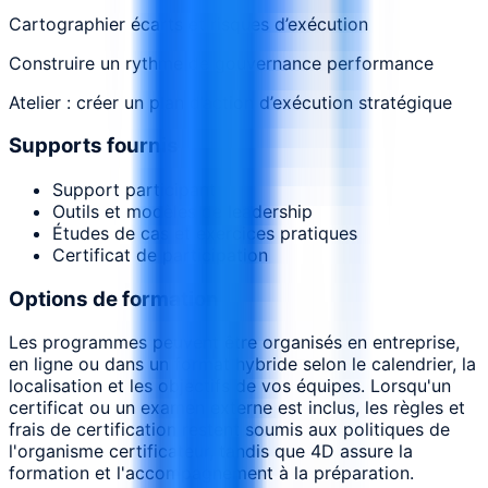
Cartographier écarts et risques d’exécution
Construire un rythme de gouvernance performance
Atelier : créer un plan d’action d’exécution stratégique
Supports fournis
Support participant
Outils et modèles de leadership
Études de cas et exercices pratiques
Certificat de participation
Options de formation
Les programmes peuvent être organisés en entreprise,
en ligne ou dans un format hybride selon le calendrier, la
localisation et les objectifs de vos équipes. Lorsqu'un
certificat ou un examen externe est inclus, les règles et
frais de certification restent soumis aux politiques de
l'organisme certificateur, tandis que 4D assure la
formation et l'accompagnement à la préparation.