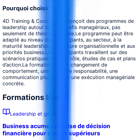
Pourquoi choisir 4D
4D Training & Consultancy conçoit des programmes de
leadership autour de vrais défis managériaux, pas
seulement de théorie générale.
Le programme peut être
adapté au niveau des participants, au secteur, à la
maturité leadership, à la culture organisationnelle et aux
priorités business.
Les participants travaillent sur des
scénarios pratiques, jeux de rôle, études de cas et plans
d’action.
La formation vise le changement de
comportement, une meilleure responsabilité, une
communication plus forte et une exécution managériale
concrète.
Formations liées
Leadership et gestion
Business acumen et prise de décision
financière pour cadres supérieurs