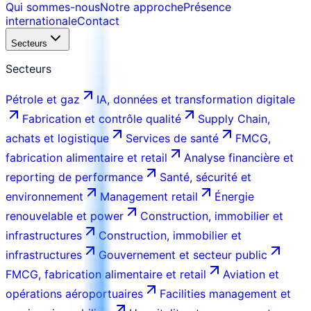
Qui sommes-nous
Notre approche
Présence
internationale
Contact
Secteurs
Secteurs
Pétrole et gaz
IA, données et transformation digitale
Fabrication et contrôle qualité
Supply Chain,
achats et logistique
Services de santé
FMCG,
fabrication alimentaire et retail
Analyse financière et
reporting de performance
Santé, sécurité et
environnement
Management retail
Énergie
renouvelable et power
Construction, immobilier et
infrastructures
Construction, immobilier et
infrastructures
Gouvernement et secteur public
FMCG, fabrication alimentaire et retail
Aviation et
opérations aéroportuaires
Facilities management et