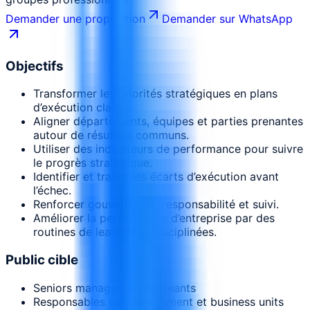
Demander une proposition
Demander sur WhatsApp
Objectifs
Transformer les priorités stratégiques en plans
d’exécution clairs.
Aligner départements, équipes et parties prenantes
autour de résultats communs.
Utiliser des indicateurs de performance pour suivre
le progrès stratégique.
Identifier et traiter les écarts d’exécution avant
l’échec.
Renforcer gouvernance, responsabilité et suivi.
Améliorer la performance d’entreprise par des
routines de leadership disciplinées.
Public cible
Seniors managers et dirigeants
Responsables de département et business units