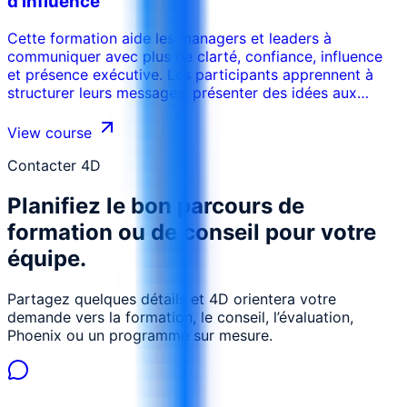
d’influence
Cette formation aide les managers et leaders à
communiquer avec plus de clarté, confiance, influence
et présence exécutive. Les participants apprennent à
structurer leurs messages, présenter des idées aux
parties prenantes senior, influencer les décisions, gérer
les questions, communiquer sous pression et renforcer
View course
leur crédibilité.
Contacter 4D
Planifiez le bon parcours de
formation ou de conseil pour votre
équipe.
Partagez quelques détails et 4D orientera votre
demande vers la formation, le conseil, l’évaluation,
Phoenix ou un programme sur mesure.