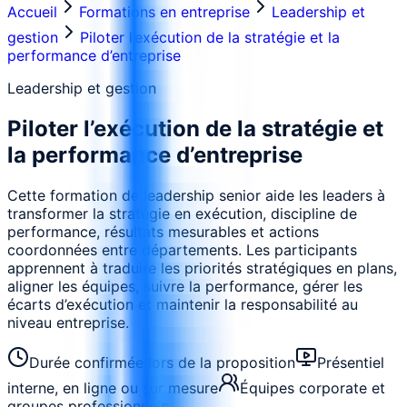
Accueil
Formations en entreprise
Leadership et
gestion
Piloter l’exécution de la stratégie et la
performance d’entreprise
Leadership et gestion
Piloter l’exécution de la stratégie et
la performance d’entreprise
Cette formation de leadership senior aide les leaders à
transformer la stratégie en exécution, discipline de
performance, résultats mesurables et actions
coordonnées entre départements. Les participants
apprennent à traduire les priorités stratégiques en plans,
aligner les équipes, suivre la performance, gérer les
écarts d’exécution et maintenir la responsabilité au
niveau entreprise.
Durée confirmée lors de la proposition
Présentiel
interne, en ligne ou sur mesure
Équipes corporate et
groupes professionnels