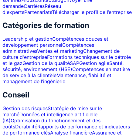
demande
Carrières
Réseau
d'experts
Partenariats
Télécharger le profil de l’entreprise
Catégories de formation
Leadership et gestion
Compétences douces et
développement personnel
Compétences
administratives
Ventes et marketing
Changement de
culture d'entreprise
Formations techniques sur le pétrole
et le gaz
Gestion de la qualité
SAP
Gestion agile
Santé,
sécurité, environnement (HSE)
Compétences en matière
de service à la clientèle
Maintenance, fiabilité et
management de l’ingénierie
Conseil
Gestion des risques
Stratégie de mise sur le
marché
Données et intelligence artificielle
(IA)
Optimisation du fonctionnement et des
coûts
Durabilité
Rapports de performance et indicateurs
de performance clés
Analyse financière
Assurance et