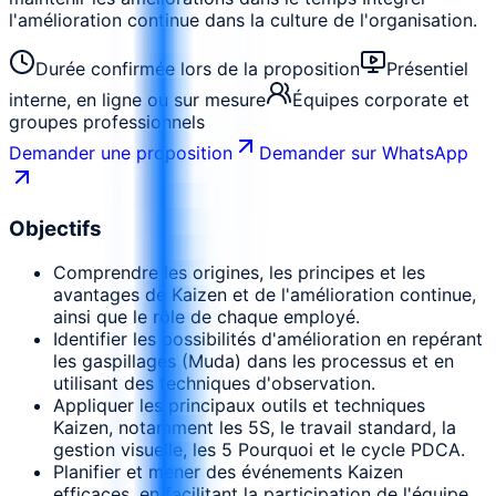
l'amélioration continue dans la culture de l'organisation.
Durée confirmée lors de la proposition
Présentiel
interne, en ligne ou sur mesure
Équipes corporate et
groupes professionnels
Demander une proposition
Demander sur WhatsApp
Objectifs
Comprendre les origines, les principes et les
avantages de Kaizen et de l'amélioration continue,
ainsi que le rôle de chaque employé.
Identifier les possibilités d'amélioration en repérant
les gaspillages (Muda) dans les processus et en
utilisant des techniques d'observation.
Appliquer les principaux outils et techniques
Kaizen, notamment les 5S, le travail standard, la
gestion visuelle, les 5 Pourquoi et le cycle PDCA.
Planifier et mener des événements Kaizen
efficaces, en facilitant la participation de l'équipe