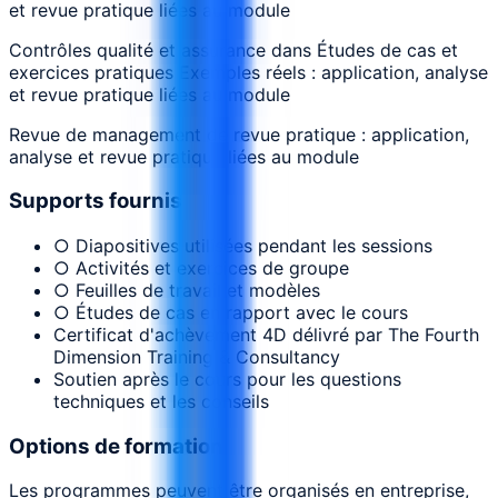
et revue pratique liées au module
Contrôles qualité et assurance dans Études de cas et
exercices pratiques Exemples réels : application, analyse
et revue pratique liées au module
Revue de management de revue pratique : application,
analyse et revue pratique liées au module
Supports fournis
○ Diapositives utilisées pendant les sessions
○ Activités et exercices de groupe
○ Feuilles de travail et modèles
○ Études de cas en rapport avec le cours
Certificat d'achèvement 4D délivré par The Fourth
Dimension Training & Consultancy
Soutien après le cours pour les questions
techniques et les conseils
Options de formation
Les programmes peuvent être organisés en entreprise,