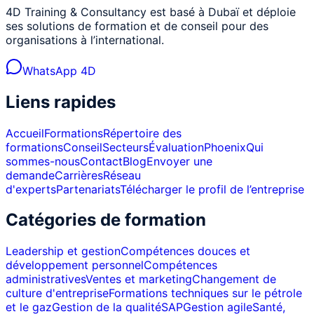
4D Training & Consultancy est basé à Dubaï et déploie
ses solutions de formation et de conseil pour des
organisations à l’international.
WhatsApp 4D
Liens rapides
Accueil
Formations
Répertoire des
formations
Conseil
Secteurs
Évaluation
Phoenix
Qui
sommes-nous
Contact
Blog
Envoyer une
demande
Carrières
Réseau
d'experts
Partenariats
Télécharger le profil de l’entreprise
Catégories de formation
Leadership et gestion
Compétences douces et
développement personnel
Compétences
administratives
Ventes et marketing
Changement de
culture d'entreprise
Formations techniques sur le pétrole
et le gaz
Gestion de la qualité
SAP
Gestion agile
Santé,