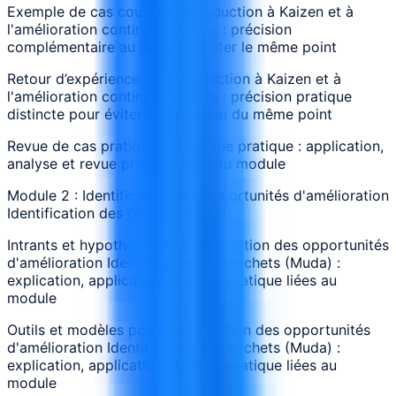
Exemple de cas couvrant Introduction à Kaizen et à
l'amélioration continue Origines : précision
complémentaire au lieu de répéter le même point
Retour d’expérience sur Introduction à Kaizen et à
l'amélioration continue Origines : précision pratique
distincte pour éviter la répétition du même point
Revue de cas pratique pour revue pratique : application,
analyse et revue pratique liées au module
Module 2 : Identification des opportunités d'amélioration
Identification des déchets (Muda)
Intrants et hypothèses de Identification des opportunités
d'amélioration Identification des déchets (Muda) :
explication, application et revue pratique liées au
module
Outils et modèles pour Identification des opportunités
d'amélioration Identification des déchets (Muda) :
explication, application et revue pratique liées au
module