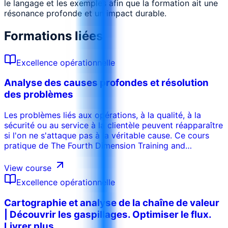
le langage et les exemples afin que la formation ait une
résonance profonde et un impact durable.
Formations liées
Excellence opérationnelle
Analyse des causes profondes et résolution
des problèmes
Les problèmes liés aux opérations, à la qualité, à la
sécurité ou au service à la clientèle peuvent réapparaître
si l'on ne s'attaque pas à la véritable cause. Ce cours
pratique de The Fourth Dimension Training and
Consultancy permet aux participants d'acquérir des
méthodologies structurées pour identifier les causes
View course
profondes, les éliminer efficacement et élaborer des
Excellence opérationnelle
solutions à long terme. Le programme couvre une série
d'outils de résolution de problèmes, des techniques de
Cartographie et analyse de la chaîne de valeur
base aux cadres avancés d'analyse des causes
| Découvrir les gaspillages. Optimiser le flux.
profondes tels que les 5 Pourquoi, le diagramme en
Livrer plus
arête de poisson, l'analyse de l'arbre des défaillances et