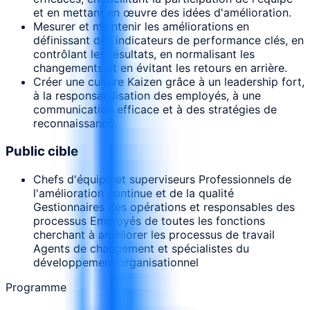
et en mettant en œuvre des idées d'amélioration.
Mesurer et maintenir les améliorations en
définissant des indicateurs de performance clés, en
contrôlant les résultats, en normalisant les
changements et en évitant les retours en arrière.
Créer une culture Kaizen grâce à un leadership fort,
à la responsabilisation des employés, à une
communication efficace et à des stratégies de
reconnaissance.
Public cible
Chefs d'équipe et superviseurs Professionnels de
l'amélioration continue et de la qualité
Gestionnaires des opérations et responsables des
processus Employés de toutes les fonctions
cherchant à améliorer les processus de travail
Agents de changement et spécialistes du
développement organisationnel
Programme