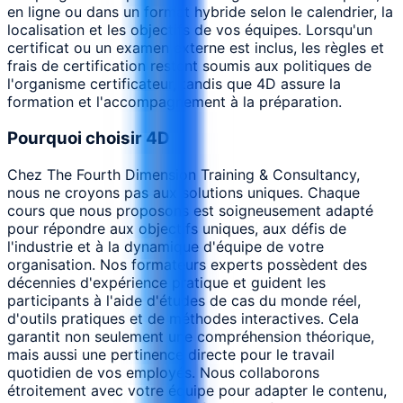
en ligne ou dans un format hybride selon le calendrier, la
localisation et les objectifs de vos équipes. Lorsqu'un
certificat ou un examen externe est inclus, les règles et
frais de certification restent soumis aux politiques de
l'organisme certificateur, tandis que 4D assure la
formation et l'accompagnement à la préparation.
Pourquoi choisir 4D
Chez The Fourth Dimension Training & Consultancy,
nous ne croyons pas aux solutions uniques. Chaque
cours que nous proposons est soigneusement adapté
pour répondre aux objectifs uniques, aux défis de
l'industrie et à la dynamique d'équipe de votre
organisation. Nos formateurs experts possèdent des
décennies d'expérience pratique et guident les
participants à l'aide d'études de cas du monde réel,
d'outils pratiques et de méthodes interactives. Cela
garantit non seulement une compréhension théorique,
mais aussi une pertinence directe pour le travail
quotidien de vos employés. Nous collaborons
étroitement avec votre équipe pour adapter le contenu,