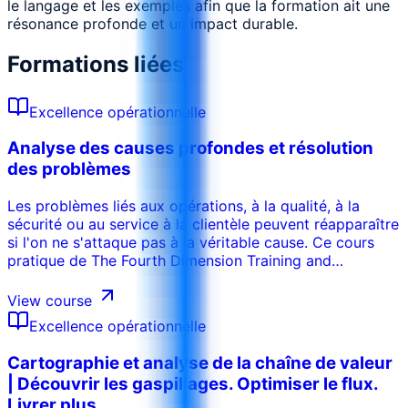
le langage et les exemples afin que la formation ait une
résonance profonde et un impact durable.
Formations liées
Excellence opérationnelle
Analyse des causes profondes et résolution
des problèmes
Les problèmes liés aux opérations, à la qualité, à la
sécurité ou au service à la clientèle peuvent réapparaître
si l'on ne s'attaque pas à la véritable cause. Ce cours
pratique de The Fourth Dimension Training and
Consultancy permet aux participants d'acquérir des
méthodologies structurées pour identifier les causes
View course
profondes, les éliminer efficacement et élaborer des
Excellence opérationnelle
solutions à long terme. Le programme couvre une série
d'outils de résolution de problèmes, des techniques de
Cartographie et analyse de la chaîne de valeur
base aux cadres avancés d'analyse des causes
| Découvrir les gaspillages. Optimiser le flux.
profondes tels que les 5 Pourquoi, le diagramme en
Livrer plus
arête de poisson, l'analyse de l'arbre des défaillances et