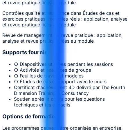
et revue pratique liées au module
Contrôles qualité et assurance dans Études de cas et
exercices pratiques Exemples réels : application, analyse
et revue pratique liées au module
Revue de management de revue pratique : application,
analyse et revue pratique liées au module
Supports fournis
○ Diapositives utilisées pendant les sessions
○ Activités et exercices de groupe
○ Feuilles de travail et modèles
○ Études de cas en rapport avec le cours
Certificat d'achèvement 4D délivré par The Fourth
Dimension Training & Consultancy
Soutien après le cours pour les questions
techniques et les conseils
Options de formation
Les programmes peuvent être organisés en entreprise,