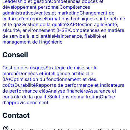
Leadership et gestion
Compétences douces et
développement personnel
Compétences
administratives
Ventes et marketing
Changement de
culture d'entreprise
Formations techniques sur le pétrole
et le gaz
Gestion de la qualité
SAP
Gestion agile
Santé,
sécurité, environnement (HSE)
Compétences en matière
de service à la clientèle
Maintenance, fiabilité et
management de l’ingénierie
Conseil
Gestion des risques
Stratégie de mise sur le
marché
Données et intelligence artificielle
(IA)
Optimisation du fonctionnement et des
coûts
Durabilité
Rapports de performance et indicateurs
de performance clés
Analyse financière
Assurance et
contrôle de la qualité
Solutions de marketing
Chaîne
d'approvisionnement
Contact