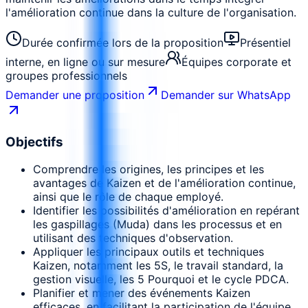
l'amélioration continue dans la culture de l'organisation.
Durée confirmée lors de la proposition
Présentiel
interne, en ligne ou sur mesure
Équipes corporate et
groupes professionnels
Demander une proposition
Demander sur WhatsApp
Objectifs
Comprendre les origines, les principes et les
avantages de Kaizen et de l'amélioration continue,
ainsi que le rôle de chaque employé.
Identifier les possibilités d'amélioration en repérant
les gaspillages (Muda) dans les processus et en
utilisant des techniques d'observation.
Appliquer les principaux outils et techniques
Kaizen, notamment les 5S, le travail standard, la
gestion visuelle, les 5 Pourquoi et le cycle PDCA.
Planifier et mener des événements Kaizen
efficaces, en facilitant la participation de l'équipe