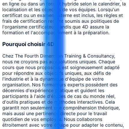
en ligne ou dans un format hybride selon le calendrier, la
localisation et les objectifs de vos équipes. Lorsqu'un
certificat ou un examen externe est inclus, les règles et
frais de certification restent soumis aux politiques de
l'organisme certificateur, tandis que 4D assure la
formation et l'accompagnement à la préparation.
Pourquoi choisir 4D
Chez The Fourth Dimension Training & Consultancy,
nous ne croyons pas aux solutions uniques. Chaque
cours que nous proposons est soigneusement adapté
pour répondre aux objectifs uniques, aux défis de
l'industrie et à la dynamique d'équipe de votre
organisation. Nos formateurs experts possèdent des
décennies d'expérience pratique et guident les
participants à l'aide d'études de cas du monde réel,
d'outils pratiques et de méthodes interactives. Cela
garantit non seulement une compréhension théorique,
mais aussi une pertinence directe pour le travail
quotidien de vos employés. Nous collaborons
étroitement avec votre équipe pour adapter le contenu,