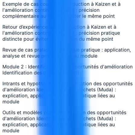
Exemple de cas couvrant Introduction à Kaizen et à
l'amélioration continue Origines : précision
complémentaire au lieu de répéter le même point
Retour d’expérience sur Introduction à Kaizen et à
l'amélioration continue Origines : précision pratique
distincte pour éviter la répétition du même point
Revue de cas pratique pour revue pratique : application,
analyse et revue pratique liées au module
Module 2 : Identification des opportunités d'amélioration
Identification des déchets (Muda)
Intrants et hypothèses de Identification des opportunités
d'amélioration Identification des déchets (Muda) :
explication, application et revue pratique liées au
module
Outils et modèles pour Identification des opportunités
d'amélioration Identification des déchets (Muda) :
explication, application et revue pratique liées au
module