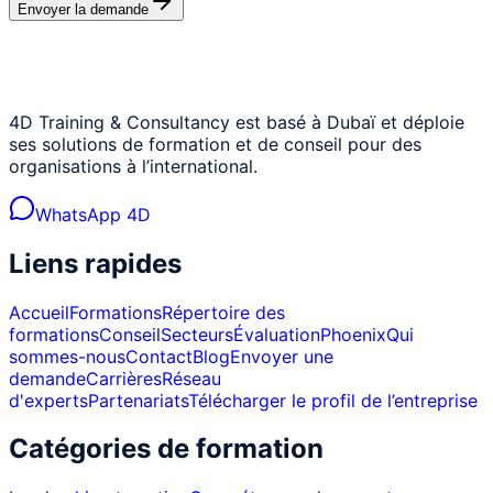
Envoyer la demande
4D Training & Consultancy est basé à Dubaï et déploie
ses solutions de formation et de conseil pour des
organisations à l’international.
WhatsApp 4D
Liens rapides
Accueil
Formations
Répertoire des
formations
Conseil
Secteurs
Évaluation
Phoenix
Qui
sommes-nous
Contact
Blog
Envoyer une
demande
Carrières
Réseau
d'experts
Partenariats
Télécharger le profil de l’entreprise
Catégories de formation