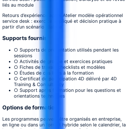
liés au module
Retours d’expérience après Atelier modèle opérationnel
service desk : exercice appliqué et décision pratique à
partir d’un scénario réaliste
Supports fournis
○ Supports de présentation utilisés pendant les
sessions
○ Activités de groupe et exercices pratiques
○ Fiches de travail, checklists et modèles
○ Études de cas liées à la formation
○ Certificat de participation 4D délivré par 4D
Training & Consultancy
○ Support après formation pour les questions et
orientations techniques
Options de formation
Les programmes peuvent être organisés en entreprise,
en ligne ou dans un format hybride selon le calendrier, la