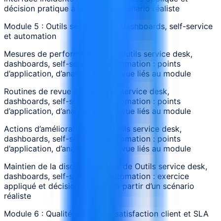
décision pratique à partir d’un scénario réaliste
Module 5 : Outils service desk, dashboards, self-service
et automation
Mesures de performance pour Outils service desk,
dashboards, self-service et automation : points
d’application, d’analyse et de revue liés au module
Routines de revue après Outils service desk,
dashboards, self-service et automation : points
d’application, d’analyse et de revue liés au module
Actions d’amélioration pour Outils service desk,
dashboards, self-service et automation : points
d’application, d’analyse et de revue liés au module
Maintien de la discipline autour de Outils service desk,
dashboards, self-service et automation : exercice
appliqué et décision pratique à partir d’un scénario
réaliste
Module 6 : Qualité, coaching, satisfaction client et SLA