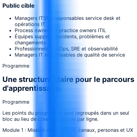
Public cible
Managers ITSM, responsables service desk et
opérations IT
Process owners et practice owners ITIL
Équipes support, incidents, problèmes et
changements
Professionnels DevOps, SRE et observabilité
Managers IT responsables de qualité de service
Programme
Une structure claire pour le parcours
d'apprentissage.
Programme
Les points du programme sont regroupés dans un seul
bloc au lieu de créer un module par ligne.
Module 1 : Mission service desk, canaux, personas et UX