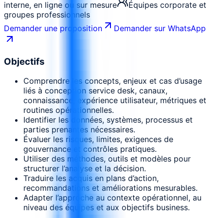
interne, en ligne ou sur mesure
Équipes corporate et
groupes professionnels
Demander une proposition
Demander sur WhatsApp
Objectifs
Comprendre les concepts, enjeux et cas d’usage
liés à conception service desk, canaux,
connaissance, expérience utilisateur, métriques et
routines opérationnelles.
Identifier les données, systèmes, processus et
parties prenantes nécessaires.
Évaluer les risques, limites, exigences de
gouvernance et contrôles pratiques.
Utiliser des méthodes, outils et modèles pour
structurer l’analyse et la décision.
Traduire les acquis en plans d’action,
recommandations et améliorations mesurables.
Adapter l’approche au contexte opérationnel, au
niveau des équipes et aux objectifs business.