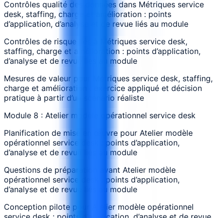
Contrôles qualité des données dans Métriques service
desk, staffing, charge et amélioration : points
d’application, d’analyse et de revue liés au module
Contrôles de risque liés à Métriques service desk,
staffing, charge et amélioration : points d’application,
d’analyse et de revue liés au module
Mesures de valeur pour Métriques service desk, staffing,
charge et amélioration : exercice appliqué et décision
pratique à partir d’un scénario réaliste
Module 8 : Atelier modèle opérationnel service desk
Planification de mise en œuvre pour Atelier modèle
opérationnel service desk : points d’application,
d’analyse et de revue liés au module
Questions de préparation avant Atelier modèle
opérationnel service desk : points d’application,
d’analyse et de revue liés au module
Conception pilote pour Atelier modèle opérationnel
service desk : points d’application, d’analyse et de revue