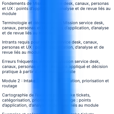
Fondements de Mission service desk, canaux, personas
et UX : points d’application, d’analyse et de revue liés au
module
Terminologie et décisions dans Mission service desk,
canaux, personas et UX : points d’application, d’analyse
et de revue liés au module
Intrants requis pour Mission service desk, canaux,
personas et UX : points d’application, d’analyse et de
revue liés au module
Erreurs fréquentes autour de Mission service desk,
canaux, personas et UX : exercice appliqué et décision
pratique à partir d’un scénario réaliste
Module 2 : Intake tickets, catégorisation, priorisation et
routage
Cartographie de l’existant pour Intake tickets,
catégorisation, priorisation et routage : points
d’application, d’analyse et de revue liés au module