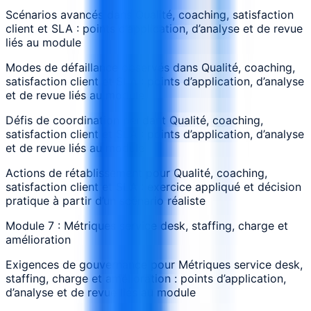
Scénarios avancés dans Qualité, coaching, satisfaction
client et SLA : points d’application, d’analyse et de revue
liés au module
Modes de défaillance observés dans Qualité, coaching,
satisfaction client et SLA : points d’application, d’analyse
et de revue liés au module
Défis de coordination pendant Qualité, coaching,
satisfaction client et SLA : points d’application, d’analyse
et de revue liés au module
Actions de rétablissement pour Qualité, coaching,
satisfaction client et SLA : exercice appliqué et décision
pratique à partir d’un scénario réaliste
Module 7 : Métriques service desk, staffing, charge et
amélioration
Exigences de gouvernance pour Métriques service desk,
staffing, charge et amélioration : points d’application,
d’analyse et de revue liés au module