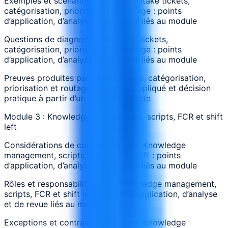
Exemples et scénarios impliquant Intake tickets,
catégorisation, priorisation et routage : points
d’application, d’analyse et de revue liés au module
Questions de diagnostic sur Intake tickets,
catégorisation, priorisation et routage : points
d’application, d’analyse et de revue liés au module
Preuves produites par Intake tickets, catégorisation,
priorisation et routage : exercice appliqué et décision
pratique à partir d’un scénario réaliste
Module 3 : Knowledge management, scripts, FCR et shift
left
Considérations de conception pour Knowledge
management, scripts, FCR et shift left : points
d’application, d’analyse et de revue liés au module
Rôles et responsabilités dans Knowledge management,
scripts, FCR et shift left : points d’application, d’analyse
et de revue liés au module
Exceptions et contraintes affectant Knowledge