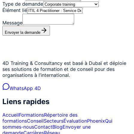
Type de demande
Élément lié
Message
Envoyer la demande
4D Training & Consultancy est basé à Dubaï et déploie
ses solutions de formation et de conseil pour des
organisations à l’international.
WhatsApp 4D
Liens rapides
Accueil
Formations
Répertoire des
formations
Conseil
Secteurs
Évaluation
Phoenix
Qui
sommes-nous
Contact
Blog
Envoyer une
demande
Carrières
Réseau