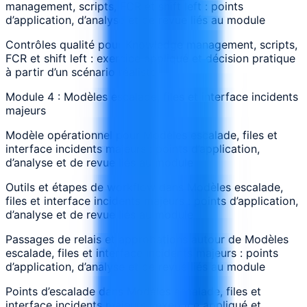
management, scripts, FCR et shift left : points
d’application, d’analyse et de revue liés au module
Contrôles qualité pour Knowledge management, scripts,
FCR et shift left : exercice appliqué et décision pratique
à partir d’un scénario réaliste
Module 4 : Modèles escalade, files et interface incidents
majeurs
Modèle opérationnel pour Modèles escalade, files et
interface incidents majeurs : points d’application,
d’analyse et de revue liés au module
Outils et étapes de workflow dans Modèles escalade,
files et interface incidents majeurs : points d’application,
d’analyse et de revue liés au module
Passages de relais et approbations autour de Modèles
escalade, files et interface incidents majeurs : points
d’application, d’analyse et de revue liés au module
Points d’escalade dans Modèles escalade, files et
interface incidents majeurs : exercice appliqué et