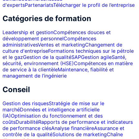
d'experts
Partenariats
Télécharger le profil de l’entreprise
Catégories de formation
Leadership et gestion
Compétences douces et
développement personnel
Compétences
administratives
Ventes et marketing
Changement de
culture d'entreprise
Formations techniques sur le pétrole
et le gaz
Gestion de la qualité
SAP
Gestion agile
Santé,
sécurité, environnement (HSE)
Compétences en matière
de service à la clientèle
Maintenance, fiabilité et
management de l’ingénierie
Conseil
Gestion des risques
Stratégie de mise sur le
marché
Données et intelligence artificielle
(IA)
Optimisation du fonctionnement et des
coûts
Durabilité
Rapports de performance et indicateurs
de performance clés
Analyse financière
Assurance et
contrôle de la qualité
Solutions de marketing
Chaîne