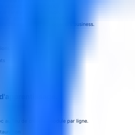
e et contrôles pratiques.
er l’analyse et la décision.
ons et améliorations mesurables.
au des équipes et aux objectifs business.
ions IT
nts
 d'apprentissage.
 au lieu de créer un module par ligne.
tauration