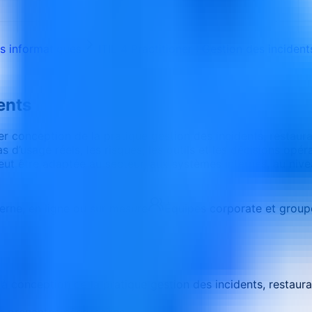
s informatiques
ITIL 4 Practitioner : Gestion des incident
ents
er conception de la pratique gestion des incidents, restaura
d’usage réels, les risques, les outils et les décisions opéra
eut être adaptée au secteur, aux systèmes internes, au niv
terne, en ligne ou sur mesure
Équipes corporate et group
à conception de la pratique gestion des incidents, restaura
es prenantes nécessaires.