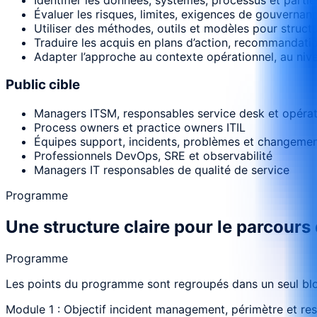
Évaluer les risques, limites, exigences de gouvernanc
Utiliser des méthodes, outils et modèles pour structur
Traduire les acquis en plans d’action, recommandati
Adapter l’approche au contexte opérationnel, au nive
Public cible
Managers ITSM, responsables service desk et opérat
Process owners et practice owners ITIL
Équipes support, incidents, problèmes et changeme
Professionnels DevOps, SRE et observabilité
Managers IT responsables de qualité de service
Programme
Une structure claire pour le parcours
Programme
Les points du programme sont regroupés dans un seul bloc
Module 1 : Objectif incident management, périmètre et res