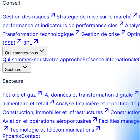
Conseil
Gestion des risques
Stratégie de mise sur le marché
performance et indicateurs de performance clés
Analys
Transformation technologique
Gestion de crise
Optim
(SSE)
3PL
Qui sommes-nous
Qui sommes-nous
Notre approche
Présence internationale
Secteurs
Secteurs
Pétrole et gaz
IA, données et transformation digitale
alimentaire et retail
Analyse financière et reporting de
Construction, immobilier et infrastructures
Construction
Aviation et opérations aéroportuaires
Facilities manage
Technologie et télécommunications
Phoenix
Contact