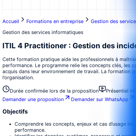
Accueil
Formations en entreprise
Gestion des service
Gestion des services informatiques
ITIL 4 Practitioner : Gestion des incid
Cette formation pratique aide les professionnels à maîtris
performance. Le programme relie les concepts clés, les cas 
acquis dans leur environnement de travail. La formation p
l’organisation.
Durée confirmée lors de la proposition
Présentiel in
Demander une proposition
Demander sur WhatsApp
Objectifs
Comprendre les concepts, enjeux et cas d’usage liés 
performance.
Identifier les données, systèmes, processus et parti