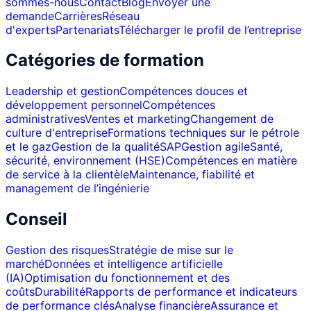
sommes-nous
Contact
Blog
Envoyer une
demande
Carrières
Réseau
d'experts
Partenariats
Télécharger le profil de l’entreprise
Catégories de formation
Leadership et gestion
Compétences douces et
développement personnel
Compétences
administratives
Ventes et marketing
Changement de
culture d'entreprise
Formations techniques sur le pétrole
et le gaz
Gestion de la qualité
SAP
Gestion agile
Santé,
sécurité, environnement (HSE)
Compétences en matière
de service à la clientèle
Maintenance, fiabilité et
management de l’ingénierie
Conseil
Gestion des risques
Stratégie de mise sur le
marché
Données et intelligence artificielle
(IA)
Optimisation du fonctionnement et des
coûts
Durabilité
Rapports de performance et indicateurs
de performance clés
Analyse financière
Assurance et