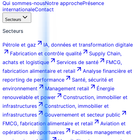
Qui sommes-nous
Notre approche
Présence
internationale
Contact
Secteurs
Secteurs
Pétrole et gaz
IA, données et transformation digitale
Fabrication et contrôle qualité
Supply Chain,
achats et logistique
Services de santé
FMCG,
fabrication alimentaire et retail
Analyse financière et
reporting de performance
Santé, sécurité et
environnement
Management retail
Énergie
renouvelable et power
Construction, immobilier et
infrastructures
Construction, immobilier et
infrastructures
Gouvernement et secteur public
FMCG, fabrication alimentaire et retail
Aviation et
opérations aéroportuaires
Facilities management et