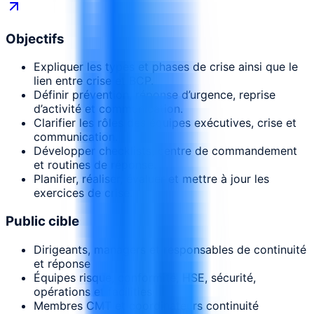
Objectifs
Expliquer les types et phases de crise ainsi que le
lien entre crise et BCP.
Définir prévention, réponse d’urgence, reprise
d’activité et communication.
Clarifier les rôles des équipes exécutives, crise et
communication.
Développer checklists, centre de commandement
et routines de réponse.
Planifier, réaliser, évaluer et mettre à jour les
exercices de crise.
Public cible
Dirigeants, managers et responsables de continuité
et réponse
Équipes risque, conformité, HSE, sécurité,
opérations et facilities
Membres CMT et coordinateurs continuité