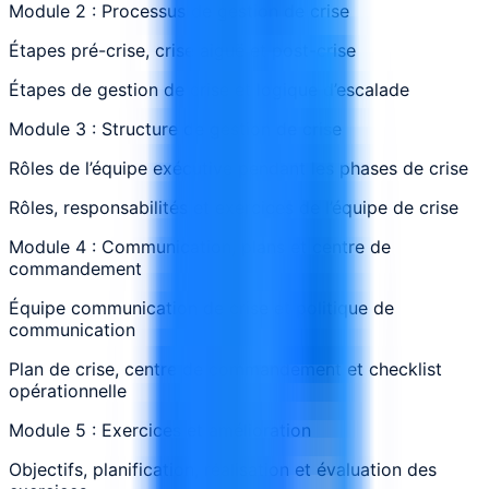
Module 2 : Processus de gestion de crise
Étapes pré-crise, crise aiguë et post-crise
Étapes de gestion de crise et logique d’escalade
Module 3 : Structure de gestion de crise
Rôles de l’équipe exécutive pendant les phases de crise
Rôles, responsabilités et exercices de l’équipe de crise
Module 4 : Communication, plans et centre de
commandement
Équipe communication de crise et politique de
communication
Plan de crise, centre de commandement et checklist
opérationnelle
Module 5 : Exercices et amélioration
Objectifs, planification, réalisation et évaluation des