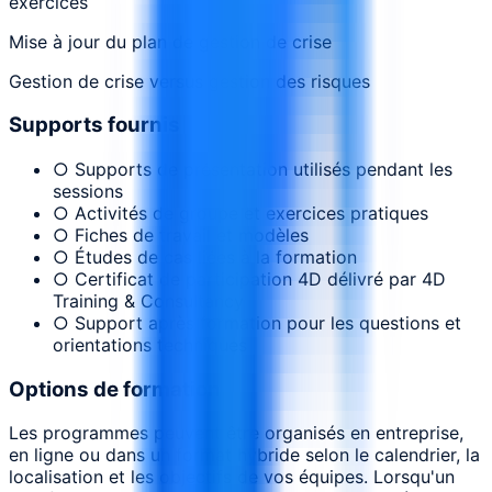
exercices
Mise à jour du plan de gestion de crise
Gestion de crise versus gestion des risques
Supports fournis
○ Supports de présentation utilisés pendant les
sessions
○ Activités de groupe et exercices pratiques
○ Fiches de travail et modèles
○ Études de cas liées à la formation
○ Certificat de participation 4D délivré par 4D
Training & Consultancy
○ Support après formation pour les questions et
orientations techniques
Options de formation
Les programmes peuvent être organisés en entreprise,
en ligne ou dans un format hybride selon le calendrier, la
localisation et les objectifs de vos équipes. Lorsqu'un