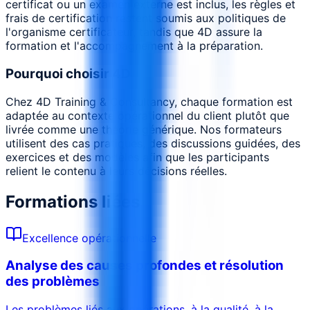
certificat ou un examen externe est inclus, les règles et
frais de certification restent soumis aux politiques de
l'organisme certificateur, tandis que 4D assure la
formation et l'accompagnement à la préparation.
Pourquoi choisir 4D
Chez 4D Training & Consultancy, chaque formation est
adaptée au contexte opérationnel du client plutôt que
livrée comme une théorie générique. Nos formateurs
utilisent des cas pratiques, des discussions guidées, des
exercices et des modèles afin que les participants
relient le contenu à leurs décisions réelles.
Formations liées
Excellence opérationnelle
Analyse des causes profondes et résolution
des problèmes
Les problèmes liés aux opérations, à la qualité, à la