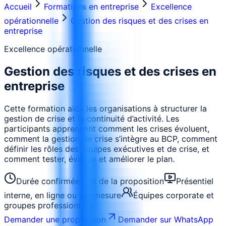
Accueil
Formations en entreprise
Excellence
opérationnelle
Gestion des risques et des crises en
entreprise
Excellence opérationnelle
Gestion des risques et des crises en
entreprise
Cette formation aide les organisations à structurer la
gestion de crise et la continuité d’activité. Les
participants apprennent comment les crises évoluent,
comment la gestion de crise s’intègre au BCP, comment
définir les rôles des équipes exécutives et de crise, et
comment tester, évaluer et améliorer le plan.
Durée confirmée lors de la proposition
Présentiel
interne, en ligne ou sur mesure
Équipes corporate et
groupes professionnels
Demander une proposition
Demander sur WhatsApp