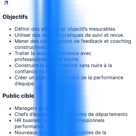
Objectifs
Définir des attentes et objectifs mesurables.
Utiliser des routines pratiques de suivi et revue.
Mener des conversations de feedback et coaching
constructives.
Traiter la sous-performance avec
professionnalisme et équité.
Construire la responsabilité sans nuire à la
confiance ou motivation.
Créer un plan d’amélioration de la performance
d’équipe.
Public cible
Managers et superviseurs
Chefs d’équipe et responsables de départements
HR business partners et professionnels
performance
Nouveaux managers responsables de la