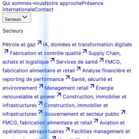
Qui sommes-nous
Notre approche
Présence
internationale
Contact
Secteurs
Secteurs
Pétrole et gaz
IA, données et transformation digitale
Fabrication et contrôle qualité
Supply Chain,
achats et logistique
Services de santé
FMCG,
fabrication alimentaire et retail
Analyse financière et
reporting de performance
Santé, sécurité et
environnement
Management retail
Énergie
renouvelable et power
Construction, immobilier et
infrastructures
Construction, immobilier et
infrastructures
Gouvernement et secteur public
FMCG, fabrication alimentaire et retail
Aviation et
opérations aéroportuaires
Facilities management et