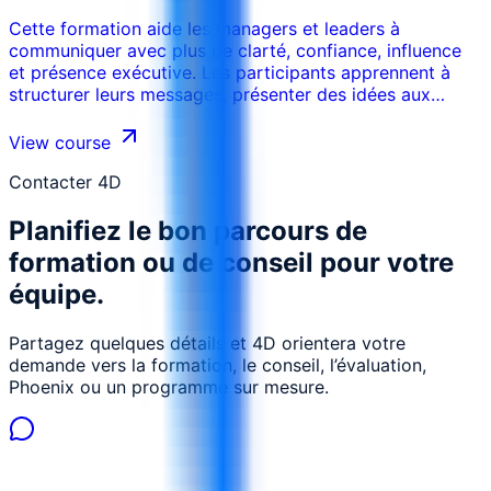
Cette formation aide les managers et leaders à
communiquer avec plus de clarté, confiance, influence
et présence exécutive. Les participants apprennent à
structurer leurs messages, présenter des idées aux
parties prenantes senior, influencer les décisions, gérer
les questions, communiquer sous pression et renforcer
View course
leur crédibilité.
Contacter 4D
Planifiez le bon parcours de
formation ou de conseil pour votre
équipe.
Partagez quelques détails et 4D orientera votre
demande vers la formation, le conseil, l’évaluation,
Phoenix ou un programme sur mesure.