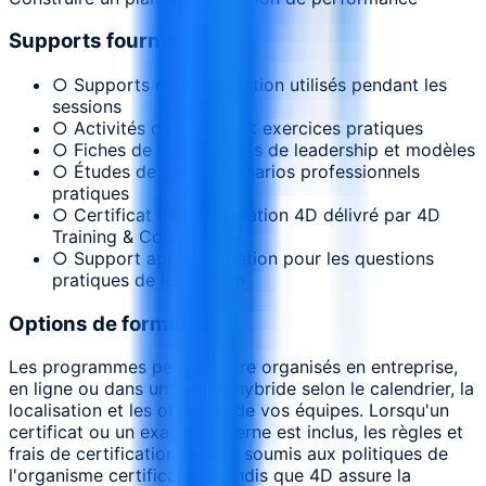
Supports fournis
○ Supports de présentation utilisés pendant les
sessions
○ Activités de groupe et exercices pratiques
○ Fiches de travail, outils de leadership et modèles
○ Études de cas et scénarios professionnels
pratiques
○ Certificat de participation 4D délivré par 4D
Training & Consultancy
○ Support après formation pour les questions
pratiques de leadership
Options de formation
Les programmes peuvent être organisés en entreprise,
en ligne ou dans un format hybride selon le calendrier, la
localisation et les objectifs de vos équipes. Lorsqu'un
certificat ou un examen externe est inclus, les règles et
frais de certification restent soumis aux politiques de
l'organisme certificateur, tandis que 4D assure la