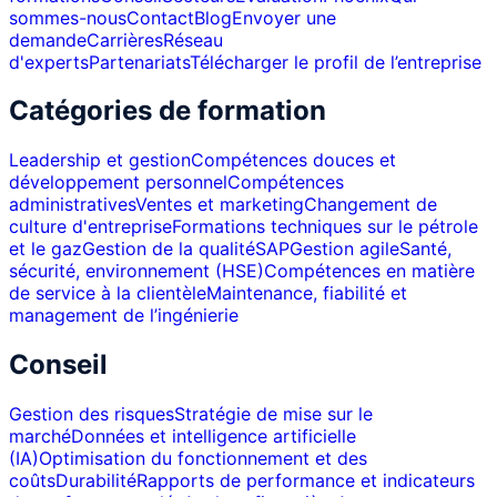
sommes-nous
Contact
Blog
Envoyer une
demande
Carrières
Réseau
d'experts
Partenariats
Télécharger le profil de l’entreprise
Catégories de formation
Leadership et gestion
Compétences douces et
développement personnel
Compétences
administratives
Ventes et marketing
Changement de
culture d'entreprise
Formations techniques sur le pétrole
et le gaz
Gestion de la qualité
SAP
Gestion agile
Santé,
sécurité, environnement (HSE)
Compétences en matière
de service à la clientèle
Maintenance, fiabilité et
management de l’ingénierie
Conseil
Gestion des risques
Stratégie de mise sur le
marché
Données et intelligence artificielle
(IA)
Optimisation du fonctionnement et des
coûts
Durabilité
Rapports de performance et indicateurs