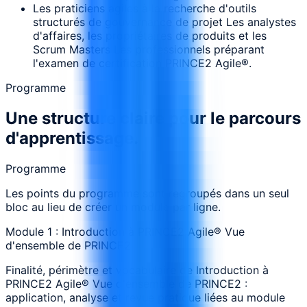
Les praticiens agiles à la recherche d'outils
structurés de gouvernance de projet Les analystes
d'affaires, les propriétaires de produits et les
Scrum Masters Les professionnels préparant
l'examen de certification PRINCE2 Agile®.
Programme
Une structure claire pour le parcours
d'apprentissage.
Programme
Les points du programme sont regroupés dans un seul
bloc au lieu de créer un module par ligne.
Module 1 : Introduction à PRINCE2 Agile® Vue
d'ensemble de PRINCE2
Finalité, périmètre et vocabulaire de Introduction à
PRINCE2 Agile® Vue d'ensemble de PRINCE2 :
application, analyse et revue pratique liées au module