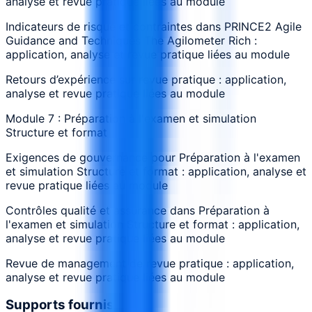
analyse et revue pratique liées au module
Indicateurs de risque et contraintes dans PRINCE2 Agile
Guidance and Techniques The Agilometer Rich :
application, analyse et revue pratique liées au module
Retours d’expérience sur revue pratique : application,
analyse et revue pratique liées au module
Module 7 : Préparation à l'examen et simulation
Structure et format
Exigences de gouvernance pour Préparation à l'examen
et simulation Structure et format : application, analyse et
revue pratique liées au module
Contrôles qualité et assurance dans Préparation à
l'examen et simulation Structure et format : application,
analyse et revue pratique liées au module
Revue de management de revue pratique : application,
analyse et revue pratique liées au module
Supports fournis