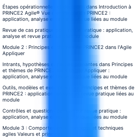
Étapes opérationnelles et décisions dans Introduction à
PRINCE2 Agile® Vue d'ensemble de PRINCE2 :
application, analyse et revue pratique liées au module
Revue de cas pratique pour revue pratique : application,
analyse et revue pratique liées au module
Module 2 : Principes et thèmes de PRINCE2 dans l'Agile
Appliquer
Intrants, hypothèses et parties prenantes dans Principes
et thèmes de PRINCE2 dans l'Agile Appliquer :
application, analyse et revue pratique liées au module
Outils, modèles et exemples pour Principes et thèmes de
PRINCE2 : application, analyse et revue pratique liées au
module
Contrôles et questions de suivi sur revue pratique :
application, analyse et revue pratique liées au module
Module 3 : Comportements, concepts et techniques
agiles Valeurs et principes