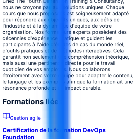
Chez The Fourth Dimension Training & Consultancy,
nous ne croyons pas aux solutions uniques. Chaque
cours que nous proposons est soigneusement adapté
pour répondre aux objectifs uniques, aux défis de
l'industrie et à la dynamique d'équipe de votre
organisation. Nos formateurs experts possèdent des
décennies d'expérience pratique et guident les
participants à l'aide d'études de cas du monde réel,
d'outils pratiques et de méthodes interactives. Cela
garantit non seulement une compréhension théorique,
mais aussi une pertinence directe pour le travail
quotidien de vos employés. Nous collaborons
étroitement avec votre équipe pour adapter le contenu,
le langage et les exemples afin que la formation ait une
résonance profonde et un impact durable.
Formations liées
Gestion agile
Certification de la formation DevOps
Foundation