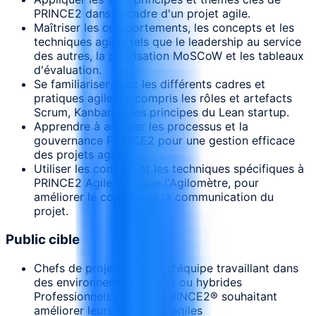
PRINCE2 dans le cadre d'un projet agile.
Maîtriser les comportements, les concepts et les
techniques agiles tels que le leadership au service
des autres, la priorisation MoSCoW et les tableaux
d'évaluation.
Se familiariser avec les différents cadres et
pratiques agiles, y compris les rôles et artefacts
Scrum, Kanban et les principes du Lean startup.
Apprendre à adapter les processus et la
gouvernance PRINCE2 pour une gestion efficace
des projets agiles.
Utiliser les conseils et les techniques spécifiques à
PRINCE2 Agile, tels que l'Agilomètre, pour
améliorer le contrôle et la communication du
projet.
Public cible
Chefs de projet et chefs d'équipe travaillant dans
des environnements agiles ou hybrides
Professionnels certifiés PRINCE2® souhaitant
améliorer leurs capacités agiles