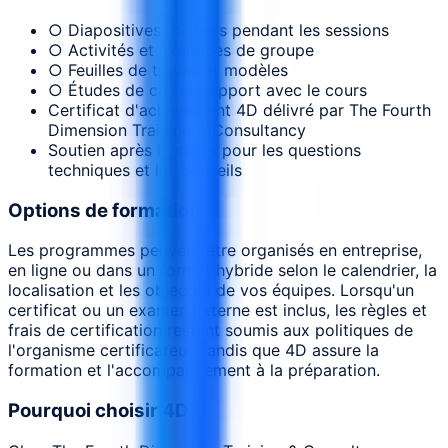
○ Diapositives utilisées pendant les sessions
○ Activités et exercices de groupe
○ Feuilles de travail et modèles
○ Études de cas en rapport avec le cours
Certificat d'achèvement 4D délivré par The Fourth
Dimension Training & Consultancy
Soutien après le cours pour les questions
techniques et les conseils
Options de formation
Les programmes peuvent être organisés en entreprise,
en ligne ou dans un format hybride selon le calendrier, la
localisation et les objectifs de vos équipes. Lorsqu'un
certificat ou un examen externe est inclus, les règles et
frais de certification restent soumis aux politiques de
l'organisme certificateur, tandis que 4D assure la
formation et l'accompagnement à la préparation.
Pourquoi choisir 4D