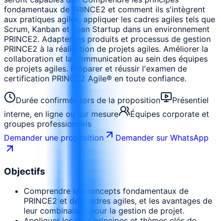
fondamentaux de PRINCE2 et comment ils s'intègrent
aux pratiques agiles, appliquer les cadres agiles tels que
Scrum, Kanban et Lean Startup dans un environnement
PRINCE2. Adapter les produits et processus de gestion
PRINCE2 à la réalisation de projets agiles. Améliorer la
collaboration et la communication au sein des équipes
de projets agiles. Préparer et réussir l'examen de
certification PRINCE2 Agile® en toute confiance.
Durée confirmée lors de la proposition
Présentiel
interne, en ligne ou sur mesure
Équipes corporate et
groupes professionnels
Demander une proposition
Demander sur WhatsApp
Objectifs
Comprendre les concepts fondamentaux de
PRINCE2 et des cadres agiles, et les avantages de
leur combinaison pour la gestion de projet.
Appliquer les sept principes et thèmes clés de