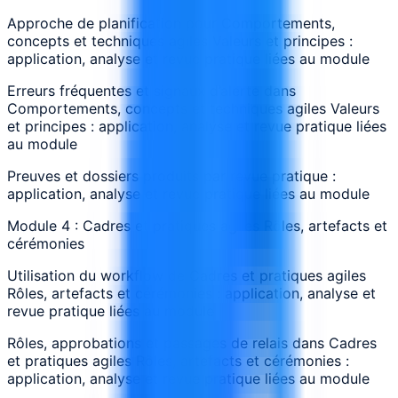
Approche de planification pour Comportements,
concepts et techniques agiles Valeurs et principes :
application, analyse et revue pratique liées au module
Erreurs fréquentes et signaux d’alerte dans
Comportements, concepts et techniques agiles Valeurs
et principes : application, analyse et revue pratique liées
au module
Preuves et dossiers produits par revue pratique :
application, analyse et revue pratique liées au module
Module 4 : Cadres et pratiques agiles Rôles, artefacts et
cérémonies
Utilisation du workflow de Cadres et pratiques agiles
Rôles, artefacts et cérémonies : application, analyse et
revue pratique liées au module
Rôles, approbations et passages de relais dans Cadres
et pratiques agiles Rôles, artefacts et cérémonies :
application, analyse et revue pratique liées au module