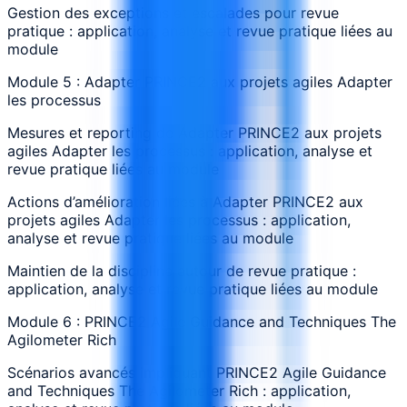
Gestion des exceptions et escalades pour revue
pratique : application, analyse et revue pratique liées au
module
Module 5 : Adapter PRINCE2 aux projets agiles Adapter
les processus
Mesures et reporting de Adapter PRINCE2 aux projets
agiles Adapter les processus : application, analyse et
revue pratique liées au module
Actions d’amélioration liées à Adapter PRINCE2 aux
projets agiles Adapter les processus : application,
analyse et revue pratique liées au module
Maintien de la discipline autour de revue pratique :
application, analyse et revue pratique liées au module
Module 6 : PRINCE2 Agile Guidance and Techniques The
Agilometer Rich
Scénarios avancés impliquant PRINCE2 Agile Guidance
and Techniques The Agilometer Rich : application,