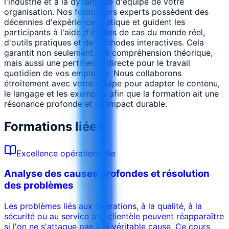
l'industrie et à la dynamique d'équipe de votre
organisation. Nos formateurs experts possèdent des
décennies d'expérience pratique et guident les
participants à l'aide d'études de cas du monde réel,
d'outils pratiques et de méthodes interactives. Cela
garantit non seulement une compréhension théorique,
mais aussi une pertinence directe pour le travail
quotidien de vos employés. Nous collaborons
étroitement avec votre équipe pour adapter le contenu,
le langage et les exemples afin que la formation ait une
résonance profonde et un impact durable.
Formations liées
Excellence opérationnelle
Analyse des causes profondes et résolution
des problèmes
Les problèmes liés aux opérations, à la qualité, à la
sécurité ou au service à la clientèle peuvent réapparaître
si l'on ne s'attaque pas à la véritable cause. Ce cours