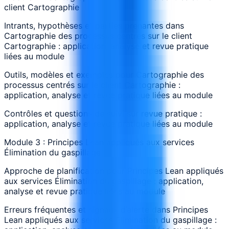
client Cartographie
Intrants, hypothèses et parties prenantes dans
Cartographie des processus centrés sur le client
Cartographie : application, analyse et revue pratique
liées au module
Outils, modèles et exemples pour Cartographie des
processus centrés sur le client Cartographie :
application, analyse et revue pratique liées au module
Contrôles et questions de suivi sur revue pratique :
application, analyse et revue pratique liées au module
Module 3 : Principes Lean appliqués aux services
Élimination du gaspillage
Approche de planification pour Principes Lean appliqués
aux services Élimination du gaspillage : application,
analyse et revue pratique liées au module
Erreurs fréquentes et signaux d’alerte dans Principes
Lean appliqués aux services Élimination du gaspillage :