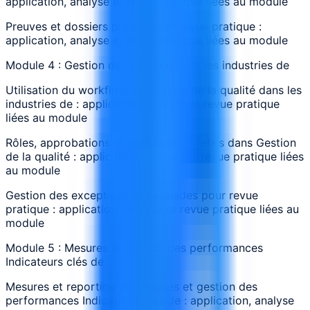
application, analyse et revue pratique liées au module
Preuves et dossiers produits par revue pratique :
application, analyse et revue pratique liées au module
Module 4 : Gestion de la qualité dans les industries de
Utilisation du workflow de Gestion de la qualité dans les
industries de : application, analyse et revue pratique
liées au module
Rôles, approbations et passages de relais dans Gestion
de la qualité : application, analyse et revue pratique liées
au module
Gestion des exceptions et escalades pour revue
pratique : application, analyse et revue pratique liées au
module
Module 5 : Mesures et gestion des performances
Indicateurs clés de
Mesures et reporting de Mesures et gestion des
performances Indicateurs clés de : application, analyse