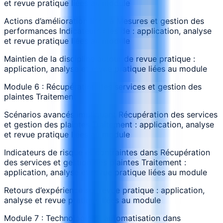
et revue pratique liées au module
Actions d’amélioration liées à Mesures et gestion des
performances Indicateurs clés de : application, analyse
et revue pratique liées au module
Maintien de la discipline autour de revue pratique :
application, analyse et revue pratique liées au module
Module 6 : Récupération des services et gestion des
plaintes Traitement
Scénarios avancés impliquant Récupération des services
et gestion des plaintes Traitement : application, analyse
et revue pratique liées au module
Indicateurs de risque et contraintes dans Récupération
des services et gestion des plaintes Traitement :
application, analyse et revue pratique liées au module
Retours d’expérience sur revue pratique : application,
analyse et revue pratique liées au module
Module 7 : Technologie et automatisation dans