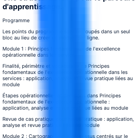
d'apprentissage.
Programme
Les points du programme sont regroupés dans un seul
bloc au lieu de créer un module par ligne.
Module 1 : Principes fondamentaux de l'excellence
opérationnelle dans les services
Finalité, périmètre et vocabulaire de Principes
fondamentaux de l'excellence opérationnelle dans les
services : application, analyse et revue pratique liées au
module
Étapes opérationnelles et décisions dans Principes
fondamentaux de l'excellence opérationnelle :
application, analyse et revue pratique liées au module
Revue de cas pratique pour revue pratique : application,
analyse et revue pratique liées au module
Module 2 : Cartographie des processus centrés sur le