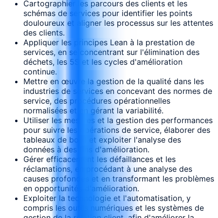
Cartographier les parcours des clients et les
schémas de services pour identifier les points
douloureux et aligner les processus sur les attentes
des clients.
Appliquer les principes Lean à la prestation de
services, en se concentrant sur l'élimination des
déchets, les 5S et les cycles d'amélioration
continue.
Mettre en œuvre la gestion de la qualité dans les
industries de services en concevant des normes de
service, des procédures opérationnelles
normalisées et en gérant la variabilité.
Utiliser les mesures et la gestion des performances
pour suivre les opérations de service, élaborer des
tableaux de bord et exploiter l'analyse des
données à des fins d'amélioration.
Gérer efficacement les défaillances et les
réclamations, en procédant à une analyse des
causes profondes et en transformant les problèmes
en opportunités d'amélioration.
Exploiter la technologie et l'automatisation, y
compris les outils numériques et les systèmes de
gestion de la relation client, afin d'améliorer la