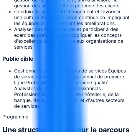
gestion des services et l'expérience des clients.
Conduire la gestion du changement et favoriser
une culture de l'amélioration continue en impliquant
les équipes et en soutenant les améliorations.
Analyser des études de cas et participer à des
exercices pratiques pour appliquer les concepts
d'excellence opérationnelle aux organisations de
services.
Public cible
Gestionnaires et superviseurs de services Équipes
de service à la clientèle et personnel de première
ligne Professionnels de l'assurance qualité
Analystes de processus professionnels
Professionnels de la santé, de l'hôtellerie, de la
banque, de la vente au détail et d'autres secteurs
de services
Programme
Une structure claire pour le parcours