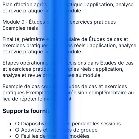
Plan d’action après revue pratique : application, analyse
et revue pratique liées au module
Module 9 : Études de cas et exercices pratiques
Exemples réels
Finalité, périmètre et vocabulaire de Études de cas et
exercices pratiques Exemples réels : application, analyse
et revue pratique liées au module
Étapes opérationnelles et décisions dans Études de cas
et exercices pratiques Exemples réels : application,
analyse et revue pratique liées au module
Exemple de cas couvrant Études de cas et exercices
pratiques Exemples réels : précision complémentaire au
lieu de répéter le même point
Supports fournis
○ Diapositives utilisées pendant les sessions
○ Activités et exercices de groupe
○ Feuilles de travail et modèles