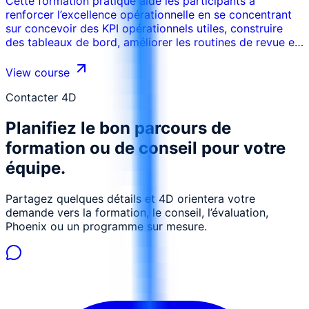
Cette formation pratique aide les participants à
de la chaîne de valeur Cartographier l'état actuel et
renforcer l’excellence opérationnelle en se concentrant
l'état futur de la chaîne de valeur Identifier les
sur concevoir des KPI opérationnels utiles, construire
gaspillages, les retards et les activités sans valeur
des tableaux de bord, améliorer les routines de revue et
ajoutée Utiliser la VSM pour aligner les projets
transformer les indicateurs en actions correctives. Le
d'amélioration avec l'entreprise Prioriser les
programme relie les outils d’amélioration aux routines de
View course
changements en fonction de l'impact et de la faisabilité,
management, aux indicateurs, aux responsabilités et aux
Animer des ateliers inter-fonctionnels en utilisant la VSM.
actions terrain afin d’obtenir des gains mesurables.
Contacter 4D
Planifiez le bon parcours de
formation ou de conseil pour votre
équipe.
Partagez quelques détails et 4D orientera votre
demande vers la formation, le conseil, l’évaluation,
Phoenix ou un programme sur mesure.