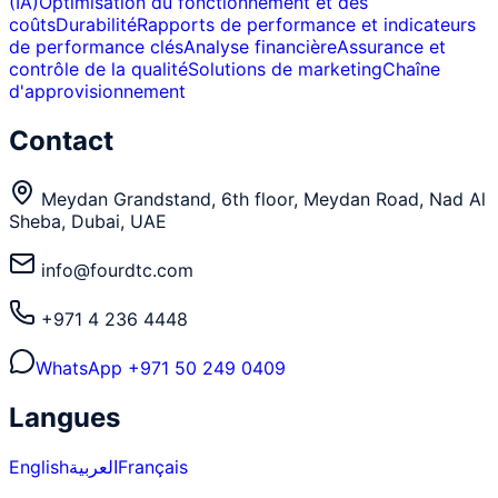
(IA)
Optimisation du fonctionnement et des
coûts
Durabilité
Rapports de performance et indicateurs
de performance clés
Analyse financière
Assurance et
contrôle de la qualité
Solutions de marketing
Chaîne
d'approvisionnement
Contact
Meydan Grandstand, 6th floor, Meydan Road, Nad Al
Sheba, Dubai, UAE
info@fourdtc.com
+971 4 236 4448
WhatsApp
+971 50 249 0409
Langues
English
العربية
Français