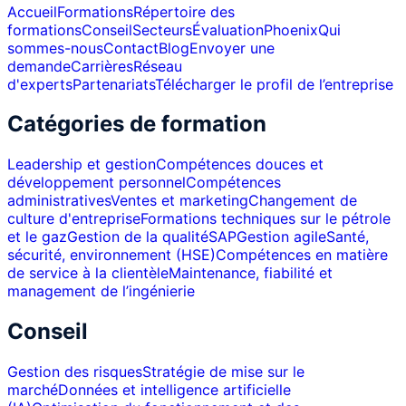
Accueil
Formations
Répertoire des
formations
Conseil
Secteurs
Évaluation
Phoenix
Qui
sommes-nous
Contact
Blog
Envoyer une
demande
Carrières
Réseau
d'experts
Partenariats
Télécharger le profil de l’entreprise
Catégories de formation
Leadership et gestion
Compétences douces et
développement personnel
Compétences
administratives
Ventes et marketing
Changement de
culture d'entreprise
Formations techniques sur le pétrole
et le gaz
Gestion de la qualité
SAP
Gestion agile
Santé,
sécurité, environnement (HSE)
Compétences en matière
de service à la clientèle
Maintenance, fiabilité et
management de l’ingénierie
Conseil
Gestion des risques
Stratégie de mise sur le
marché
Données et intelligence artificielle