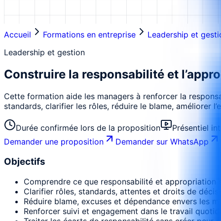
Accueil
Formations en entreprise
Leadership et gesti
Leadership et gestion
Construire la responsabilité et l’appr
Cette formation aide les managers à renforcer la responsab
standards, clarifier les rôles, réduire le blame, améliorer 
Durée confirmée lors de la proposition
Présentiel in
Demander une proposition
Demander sur WhatsApp
Objectifs
Comprendre ce que responsabilité et appropriation si
Clarifier rôles, standards, attentes et droits de décis
Réduire blame, excuses et dépendance envers les m
Renforcer suivi et engagement dans le travail quotid
Traiter les écarts de responsabilité sans créer peur o