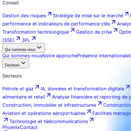
Conseil
Gestion des risques
Stratégie de mise sur le marché
performance et indicateurs de performance clés
Analys
Transformation technologique
Gestion de crise
Optim
(SSE)
3PL
Qui sommes-nous
Qui sommes-nous
Notre approche
Présence internationale
Secteurs
Secteurs
Pétrole et gaz
IA, données et transformation digitale
alimentaire et retail
Analyse financière et reporting de
Construction, immobilier et infrastructures
Construction
Aviation et opérations aéroportuaires
Facilities manage
Technologie et télécommunications
Phoenix
Contact