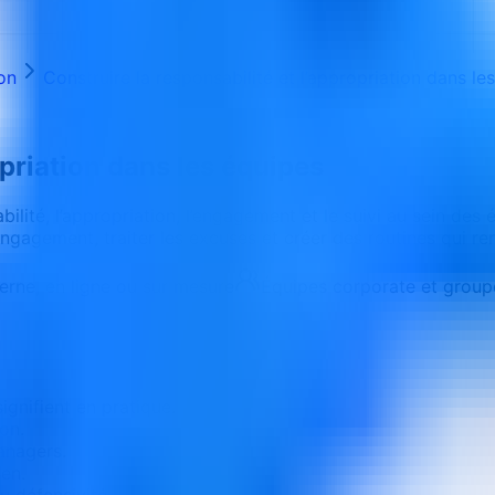
on
Construire la responsabilité et l’appropriation dans le
opriation dans les équipes
ilité, l’appropriation, l’engagement et le suivi au sein des 
l’engagement, traiter les excuses et créer des routines qui r
terne, en ligne ou sur mesure
Équipes corporate et group
gnifient en pratique.
ion.
anagers.
ien.
u défensivité.