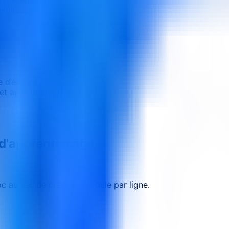
sultats.
 d’équipe
et appropriation
 d'apprentissage.
 au lieu de créer un module par ligne.