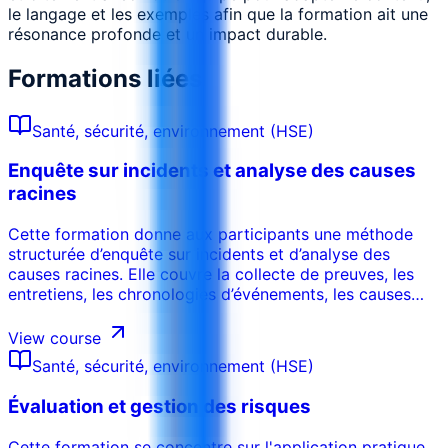
le langage et les exemples afin que la formation ait une
résonance profonde et un impact durable.
Formations liées
Santé, sécurité, environnement (HSE)
Enquête sur incidents et analyse des causes
racines
Cette formation donne aux participants une méthode
structurée d’enquête sur incidents et d’analyse des
causes racines. Elle couvre la collecte de preuves, les
entretiens, les chronologies d’événements, les causes
immédiates et profondes, les actions correctives, la
qualité des rapports et les systèmes d’apprentissage
View course
permettant d’éviter la récurrence.
Santé, sécurité, environnement (HSE)
Évaluation et gestion des risques
Cette formation se concentre sur l'application pratique