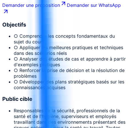
Demander une proposition
Demander sur WhatsApp
Objectifs
○ Comprendre les concepts fondamentaux du
sujet du cours
○ Appliquer les meilleures pratiques et techniques
dans des scénarios réels
○ Analyser des études de cas et apprendre à partir
d'exemples pratiques
○ Renforcer la prise de décision et la résolution de
problèmes
○ Développer des plans stratégiques basés sur les
connaissances acquises
Public cible
Responsables de la sécurité, professionnels de la
santé et de l'hygiène, superviseurs et employés
travaillant dans des environnements présentant des
risques potentiels pour la santé au travail. Toutes