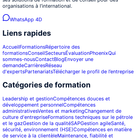
organisations à l’international.
WhatsApp 4D
Liens rapides
Accueil
Formations
Répertoire des
formations
Conseil
Secteurs
Évaluation
Phoenix
Qui
sommes-nous
Contact
Blog
Envoyer une
demande
Carrières
Réseau
d'experts
Partenariats
Télécharger le profil de l’entreprise
Catégories de formation
Leadership et gestion
Compétences douces et
développement personnel
Compétences
administratives
Ventes et marketing
Changement de
culture d'entreprise
Formations techniques sur le pétrole
et le gaz
Gestion de la qualité
SAP
Gestion agile
Santé,
sécurité, environnement (HSE)
Compétences en matière
de service à la clientèle
Maintenance, fiabilité et