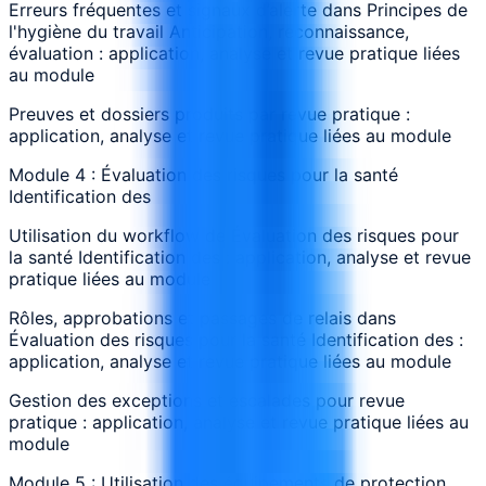
Erreurs fréquentes et signaux d’alerte dans Principes de
l'hygiène du travail Anticipation, reconnaissance,
évaluation : application, analyse et revue pratique liées
au module
Preuves et dossiers produits par revue pratique :
application, analyse et revue pratique liées au module
Module 4 : Évaluation des risques pour la santé
Identification des
Utilisation du workflow de Évaluation des risques pour
la santé Identification des : application, analyse et revue
pratique liées au module
Rôles, approbations et passages de relais dans
Évaluation des risques pour la santé Identification des :
application, analyse et revue pratique liées au module
Gestion des exceptions et escalades pour revue
pratique : application, analyse et revue pratique liées au
module
Module 5 : Utilisation des équipements de protection