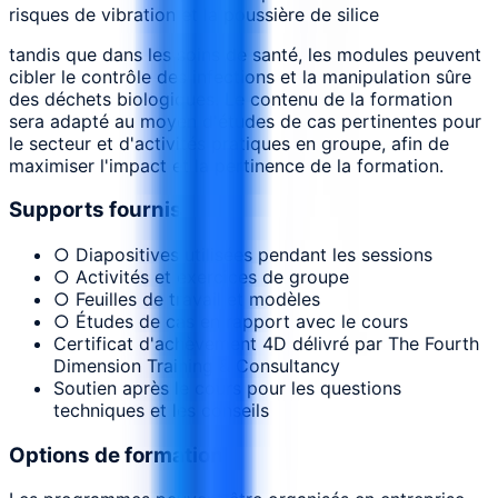
risques de vibration et la poussière de silice
tandis que dans les soins de santé, les modules peuvent
cibler le contrôle des infections et la manipulation sûre
des déchets biologiques. Le contenu de la formation
sera adapté au moyen d'études de cas pertinentes pour
le secteur et d'activités pratiques en groupe, afin de
maximiser l'impact et la pertinence de la formation.
Supports fournis
○ Diapositives utilisées pendant les sessions
○ Activités et exercices de groupe
○ Feuilles de travail et modèles
○ Études de cas en rapport avec le cours
Certificat d'achèvement 4D délivré par The Fourth
Dimension Training & Consultancy
Soutien après le cours pour les questions
techniques et les conseils
Options de formation