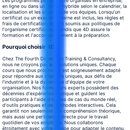
Les programmes peuvent être organisés en entreprise,
en ligne ou dans un format hybride selon le calendrier, la
localisation et les objectifs de vos équipes. Lorsqu'un
certificat ou un examen externe est inclus, les règles et
frais de certification restent soumis aux politiques de
l'organisme certificateur, tandis que 4D assure la
formation et l'accompagnement à la préparation.
Pourquoi choisir 4D
Chez The Fourth Dimension Training & Consultancy,
nous ne croyons pas aux solutions uniques. Chaque
cours que nous proposons est soigneusement adapté
pour répondre aux objectifs uniques, aux défis de
l'industrie et à la dynamique d'équipe de votre
organisation. Nos formateurs experts possèdent des
décennies d'expérience pratique et guident les
participants à l'aide d'études de cas du monde réel,
d'outils pratiques et de méthodes interactives. Cela
garantit non seulement une compréhension théorique,
mais aussi une pertinence directe pour le travail
quotidien de vos employés. Nous collaborons
étroitement avec votre équipe pour adapter le contenu,