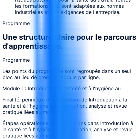
les formations HSE sont adaptées aux normes
industrielles et aux exigences de l'entreprise.
Programme
Une structure claire pour le parcours
d'apprentissage.
Programme
Les points du programme sont regroupés dans un seul
bloc au lieu de créer un module par ligne.
Module 1 : Introduction à la santé et à l'hygiène au
Finalité, périmètre et vocabulaire de Introduction à la
santé et à l'hygiène au : application, analyse et revue
pratique liées au module
Étapes opérationnelles et décisions dans Introduction à
la santé et à l'hygiène au : application, analyse et revue
pratique liées au module