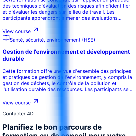
des techniques d'évaluation des risques afin d'identifier
et d'évaluer les dangers sur le lieu de travail. Les
participants apprendront à mener des évaluations
approfondies des risques, à développer des mesures de
contrôle efficaces et à mettre en œuvre des stratégies
View course
de gestion des risques afin de minimiser les dommages
Santé, sécurité, environnement (HSE)
potentiels. Ce cours met l'accent sur l'importance de
l'identification proactive des dangers et sur le
Gestion de l'environnement et développement
développement d'une culture d'amélioration continue de
durable
la sécurité.
Cette formation offre une vue d'ensemble des principes
et pratiques de gestion de l'environnement, y compris la
gestion des déchets, le contrôle de la pollution et
l'utilisation durable des ressources. Les participants se
familiariseront avec les réglementations
environnementales, l'importance des études d'impact
View course
sur l'environnement et la mise en œuvre des systèmes
de gestion de l'environnement. Ce cours met l'accent sur
Contacter 4D
la responsabilité de l'organisation de minimiser son
Planifiez le bon parcours de
empreinte environnementale et de promouvoir des
pratiques durables.
formation ou de conseil pour votre