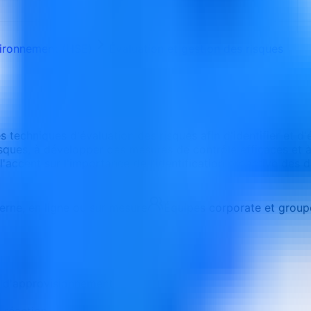
vironnement (HSE)
Évaluation et gestion des risques
 techniques d'évaluation des risques afin d'identifier et d'év
ques, à développer des mesures de contrôle efficaces et à
'accent sur l'importance de l'identification proactive des 
terne, en ligne ou sur mesure
Équipes corporate et group
îne d'approvisionnement
 réaction