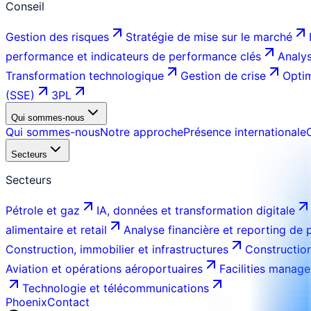
Conseil
Gestion des risques
Stratégie de mise sur le marché
performance et indicateurs de performance clés
Analys
Transformation technologique
Gestion de crise
Optim
(SSE)
3PL
Qui sommes-nous
Qui sommes-nous
Notre approche
Présence internationale
Secteurs
Secteurs
Pétrole et gaz
IA, données et transformation digitale
alimentaire et retail
Analyse financière et reporting de
Construction, immobilier et infrastructures
Construction
Aviation et opérations aéroportuaires
Facilities manage
Technologie et télécommunications
Phoenix
Contact