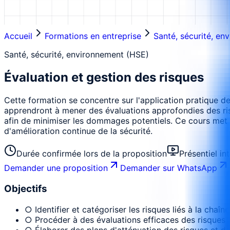
Accueil
Formations en entreprise
Santé, sécurité, en
Santé, sécurité, environnement (HSE)
Évaluation et gestion des risques
Cette formation se concentre sur l'application pratique des
apprendront à mener des évaluations approfondies des ris
afin de minimiser les dommages potentiels. Ce cours met l
d'amélioration continue de la sécurité.
Durée confirmée lors de la proposition
Présentiel in
Demander une proposition
Demander sur WhatsApp
Objectifs
○ Identifier et catégoriser les risques liés à la cha
○ Procéder à des évaluations efficaces des risques
○ Élaborer des plans d'atténuation des risques et de