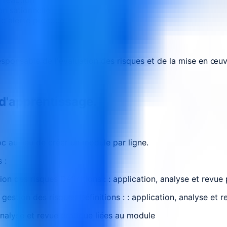
anisationnelle
 d'alerte précoce
sponsable de l'évaluation des risques et de la mise en œuvr
 d'apprentissage.
 au lieu de créer un module par ligne.
 :
tion des risques Définitions : : application, analyse et revue
gestion des risques Définitions : : application, analyse et 
analyse et revue pratique liées au module