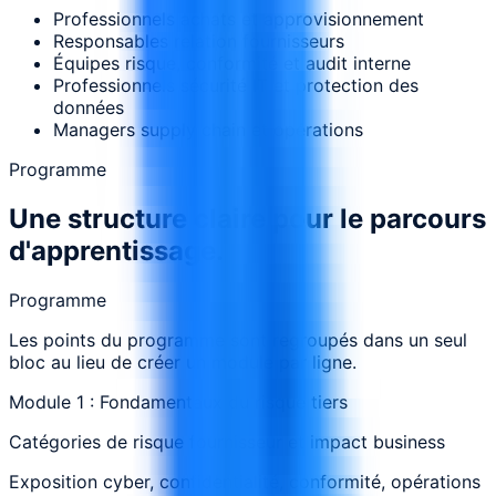
Professionnels achats et approvisionnement
Responsables relation fournisseurs
Équipes risque, conformité et audit interne
Professionnels sécurité IT et protection des
données
Managers supply chain et opérations
Programme
Une structure claire pour le parcours
d'apprentissage.
Programme
Les points du programme sont regroupés dans un seul
bloc au lieu de créer un module par ligne.
Module 1 : Fondamentaux du risque tiers
Catégories de risque fournisseur et impact business
Exposition cyber, confidentialité, conformité, opérations