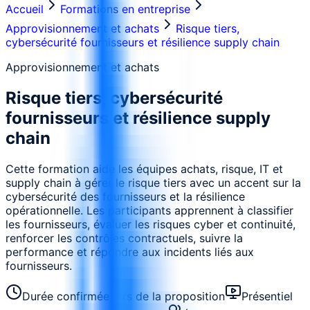
Accueil
Formations en entreprise
Approvisionnement et achats
Risque tiers,
cybersécurité fournisseurs et résilience supply chain
Approvisionnement et achats
Risque tiers, cybersécurité
fournisseurs et résilience supply
chain
Cette formation aide les équipes achats, risque, IT et
supply chain à gérer le risque tiers avec un accent sur la
cybersécurité des fournisseurs et la résilience
opérationnelle. Les participants apprennent à classifier
les fournisseurs, évaluer les risques cyber et continuité,
renforcer les contrôles contractuels, suivre la
performance et répondre aux incidents liés aux
fournisseurs.
Durée confirmée lors de la proposition
Présentiel