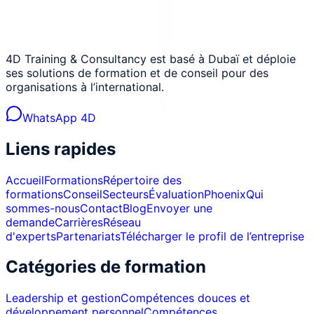
4D Training & Consultancy est basé à Dubaï et déploie
ses solutions de formation et de conseil pour des
organisations à l’international.
WhatsApp 4D
Liens rapides
Accueil
Formations
Répertoire des
formations
Conseil
Secteurs
Évaluation
Phoenix
Qui
sommes-nous
Contact
Blog
Envoyer une
demande
Carrières
Réseau
d'experts
Partenariats
Télécharger le profil de l’entreprise
Catégories de formation
Leadership et gestion
Compétences douces et
développement personnel
Compétences