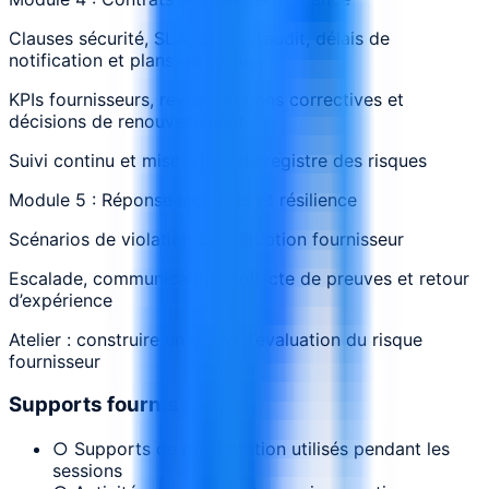
Clauses sécurité, SLA, droits d’audit, délais de
notification et plans de sortie
KPIs fournisseurs, revues, actions correctives et
décisions de renouvellement
Suivi continu et mise à jour du registre des risques
Module 5 : Réponse incidents et résilience
Scénarios de violation ou disruption fournisseur
Escalade, communication, collecte de preuves et retour
d’expérience
Atelier : construire un cadre d’évaluation du risque
fournisseur
Supports fournis
○ Supports de présentation utilisés pendant les
sessions