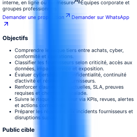
interne, en ligne ou sur mesure
Équipes corporate et
groupes professionnels
Demander une proposition
Demander sur WhatsApp
Objectifs
Comprendre le risque tiers entre achats, cyber,
conformité et opérations.
Classifier les fournisseurs selon criticité, accès aux
données, impact service et exposition.
Évaluer cybersécurité, confidentialité, continuité
d’activité et résilience fournisseurs.
Renforcer clauses contractuelles, SLA, preuves
requises et chemins d’escalade.
Suivre le risque fournisseur via KPIs, revues, alertes
et actions correctives.
Préparer les réponses aux incidents fournisseurs et
disruptions supply.
Public cible