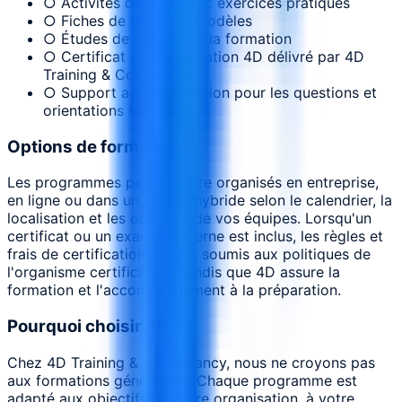
○ Activités de groupe et exercices pratiques
○ Fiches de travail et modèles
○ Études de cas liées à la formation
○ Certificat de participation 4D délivré par 4D
Training & Consultancy
○ Support après formation pour les questions et
orientations techniques
Options de formation
Les programmes peuvent être organisés en entreprise,
en ligne ou dans un format hybride selon le calendrier, la
localisation et les objectifs de vos équipes. Lorsqu'un
certificat ou un examen externe est inclus, les règles et
frais de certification restent soumis aux politiques de
l'organisme certificateur, tandis que 4D assure la
formation et l'accompagnement à la préparation.
Pourquoi choisir 4D
Chez 4D Training & Consultancy, nous ne croyons pas
aux formations génériques. Chaque programme est
adapté aux objectifs de votre organisation, à votre