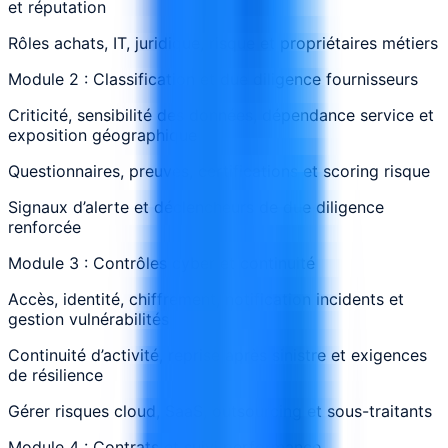
et réputation
Rôles achats, IT, juridique, risque et propriétaires métiers
Module 2 : Classification et due diligence fournisseurs
Criticité, sensibilité des données, dépendance service et
exposition géographique
Questionnaires, preuves, certifications et scoring risque
Signaux d’alerte et déclencheurs de due diligence
renforcée
Module 3 : Contrôles cyber et continuité
Accès, identité, chiffrement, notification incidents et
gestion vulnérabilités
Continuité d’activité, reprise après sinistre et exigences
de résilience
Gérer risques cloud, SaaS, outsourcing et sous-traitants
Module 4 : Contrats et suivi performance