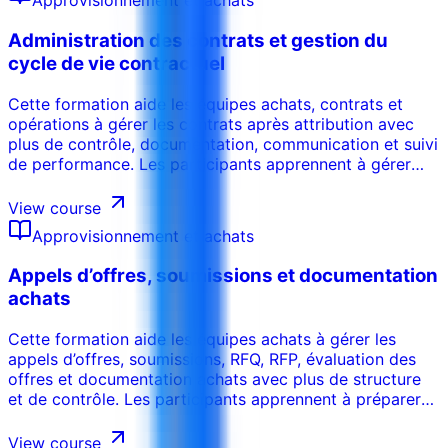
Approvisionnement et achats
mesurable.
Administration des contrats et gestion du
cycle de vie contractuel
Cette formation aide les équipes achats, contrats et
opérations à gérer les contrats après attribution avec
plus de contrôle, documentation, communication et suivi
de performance. Les participants apprennent à gérer
obligations, jalons, livrables, variations, renouvellements,
performance fournisseur et clôture contractuelle.
View course
Approvisionnement et achats
Appels d’offres, soumissions et documentation
achats
Cette formation aide les équipes achats à gérer les
appels d’offres, soumissions, RFQ, RFP, évaluation des
offres et documentation achats avec plus de structure
et de contrôle. Les participants apprennent à préparer
des documents clairs, gérer la communication avec les
soumissionnaires, évaluer les offres, maintenir la
View course