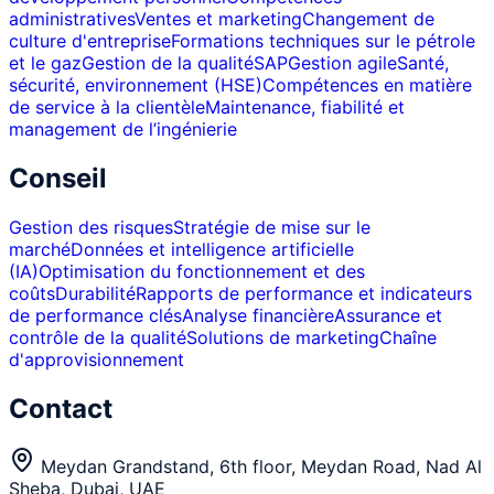
administratives
Ventes et marketing
Changement de
culture d'entreprise
Formations techniques sur le pétrole
et le gaz
Gestion de la qualité
SAP
Gestion agile
Santé,
sécurité, environnement (HSE)
Compétences en matière
de service à la clientèle
Maintenance, fiabilité et
management de l’ingénierie
Conseil
Gestion des risques
Stratégie de mise sur le
marché
Données et intelligence artificielle
(IA)
Optimisation du fonctionnement et des
coûts
Durabilité
Rapports de performance et indicateurs
de performance clés
Analyse financière
Assurance et
contrôle de la qualité
Solutions de marketing
Chaîne
d'approvisionnement
Contact
Meydan Grandstand, 6th floor, Meydan Road, Nad Al
Sheba, Dubai, UAE