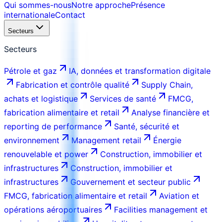
Qui sommes-nous
Notre approche
Présence
internationale
Contact
Secteurs
Secteurs
Pétrole et gaz
IA, données et transformation digitale
Fabrication et contrôle qualité
Supply Chain,
achats et logistique
Services de santé
FMCG,
fabrication alimentaire et retail
Analyse financière et
reporting de performance
Santé, sécurité et
environnement
Management retail
Énergie
renouvelable et power
Construction, immobilier et
infrastructures
Construction, immobilier et
infrastructures
Gouvernement et secteur public
FMCG, fabrication alimentaire et retail
Aviation et
opérations aéroportuaires
Facilities management et