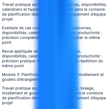
Travail pratique sur estimation ressources, disponibilités,
calendriers et hypothèses productivité dans le contexte
de planification des ressources et management d’équipe
projet
Exemple de cas couvrant Estimation ressources,
disponibilités, calendriers et hypothèses productivité :
précision complémentaire au lieu de répéter le même
point
Revue appliquée de Estimation ressources,
disponibilités, calendriers et hypothèses productivité :
précision pratique distincte pour éviter la répétition du
même point
Module 3: Planification capacité, lissage, nivellement et
goulets d’étranglement
Travail pratique sur planification capacité, lissage,
nivellement et goulets d’étranglement dans le contexte
de planification des ressources et management d’équipe
projet