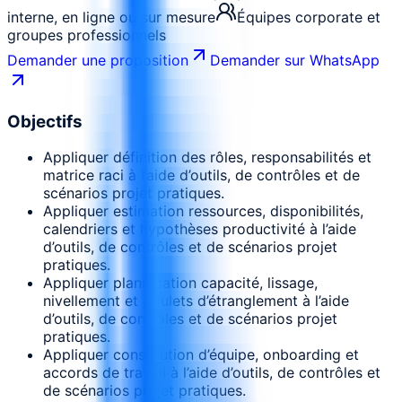
interne, en ligne ou sur mesure
Équipes corporate et
groupes professionnels
Demander une proposition
Demander sur WhatsApp
Objectifs
Appliquer définition des rôles, responsabilités et
matrice raci à l’aide d’outils, de contrôles et de
scénarios projet pratiques.
Appliquer estimation ressources, disponibilités,
calendriers et hypothèses productivité à l’aide
d’outils, de contrôles et de scénarios projet
pratiques.
Appliquer planification capacité, lissage,
nivellement et goulets d’étranglement à l’aide
d’outils, de contrôles et de scénarios projet
pratiques.
Appliquer constitution d’équipe, onboarding et
accords de travail à l’aide d’outils, de contrôles et
de scénarios projet pratiques.