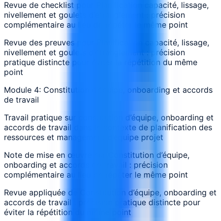
Revue de checklist pour Planification capacité, lissage,
nivellement et goulets d’étranglement : précision
complémentaire au lieu de répéter le même point
Revue des preuves pour Planification capacité, lissage,
nivellement et goulets d’étranglement : précision
pratique distincte pour éviter la répétition du même
point
Module 4: Constitution d’équipe, onboarding et accords
de travail
Travail pratique sur constitution d’équipe, onboarding et
accords de travail dans le contexte de planification des
ressources et management d’équipe projet
Note de mise en œuvre sur Constitution d’équipe,
onboarding et accords de travail : précision
complémentaire au lieu de répéter le même point
Revue appliquée de Constitution d’équipe, onboarding et
accords de travail : précision pratique distincte pour
éviter la répétition du même point