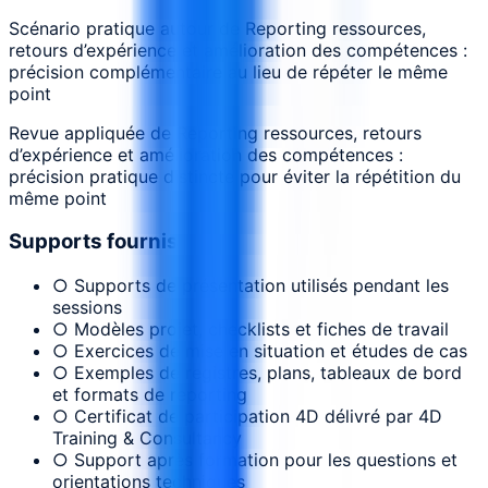
Scénario pratique autour de Reporting ressources,
retours d’expérience et amélioration des compétences :
précision complémentaire au lieu de répéter le même
point
Revue appliquée de Reporting ressources, retours
d’expérience et amélioration des compétences :
précision pratique distincte pour éviter la répétition du
même point
Supports fournis
○ Supports de présentation utilisés pendant les
sessions
○ Modèles projet, checklists et fiches de travail
○ Exercices de mise en situation et études de cas
○ Exemples de registres, plans, tableaux de bord
et formats de reporting
○ Certificat de participation 4D délivré par 4D
Training & Consultancy
○ Support après formation pour les questions et
orientations techniques