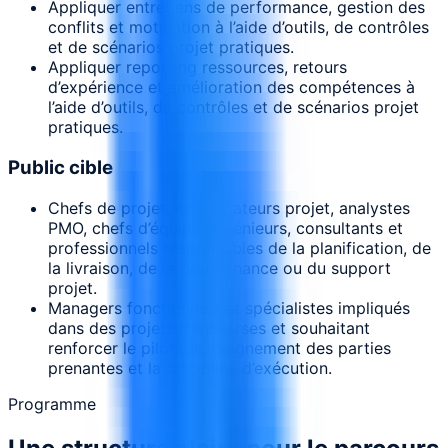
Appliquer entretiens de performance, gestion des
conflits et motivation à l’aide d’outils, de contrôles
et de scénarios projet pratiques.
Appliquer reporting ressources, retours
d’expérience et amélioration des compétences à
l’aide d’outils, de contrôles et de scénarios projet
pratiques.
Public cible
Chefs de projet, coordinateurs projet, analystes
PMO, chefs d’équipe, ingénieurs, consultants et
professionnels responsables de la planification, de
la livraison, de la gouvernance ou du support
projet.
Managers fonctionnels et spécialistes impliqués
dans des projets transverses et souhaitant
renforcer le pilotage, l’alignement des parties
prenantes et la discipline d’exécution.
Programme