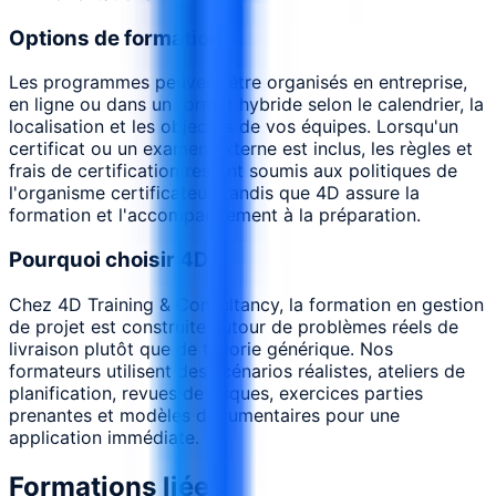
Options de formation
Les programmes peuvent être organisés en entreprise,
en ligne ou dans un format hybride selon le calendrier, la
localisation et les objectifs de vos équipes. Lorsqu'un
certificat ou un examen externe est inclus, les règles et
frais de certification restent soumis aux politiques de
l'organisme certificateur, tandis que 4D assure la
formation et l'accompagnement à la préparation.
Pourquoi choisir 4D
Chez 4D Training & Consultancy, la formation en gestion
de projet est construite autour de problèmes réels de
livraison plutôt que de théorie générique. Nos
formateurs utilisent des scénarios réalistes, ateliers de
planification, revues de risques, exercices parties
prenantes et modèles documentaires pour une
application immédiate.
Formations liées