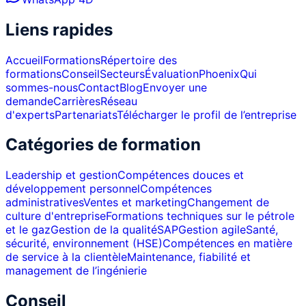
Liens rapides
Accueil
Formations
Répertoire des
formations
Conseil
Secteurs
Évaluation
Phoenix
Qui
sommes-nous
Contact
Blog
Envoyer une
demande
Carrières
Réseau
d'experts
Partenariats
Télécharger le profil de l’entreprise
Catégories de formation
Leadership et gestion
Compétences douces et
développement personnel
Compétences
administratives
Ventes et marketing
Changement de
culture d'entreprise
Formations techniques sur le pétrole
et le gaz
Gestion de la qualité
SAP
Gestion agile
Santé,
sécurité, environnement (HSE)
Compétences en matière
de service à la clientèle
Maintenance, fiabilité et
management de l’ingénierie
Conseil