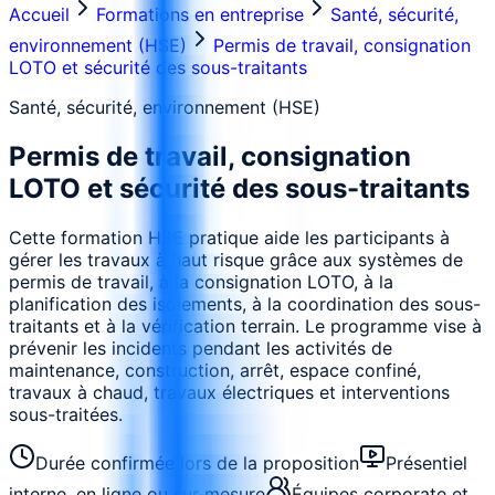
Accueil
Formations en entreprise
Santé, sécurité,
environnement (HSE)
Permis de travail, consignation
LOTO et sécurité des sous-traitants
Santé, sécurité, environnement (HSE)
Permis de travail, consignation
LOTO et sécurité des sous-traitants
Cette formation HSE pratique aide les participants à
gérer les travaux à haut risque grâce aux systèmes de
permis de travail, à la consignation LOTO, à la
planification des isolements, à la coordination des sous-
traitants et à la vérification terrain. Le programme vise à
prévenir les incidents pendant les activités de
maintenance, construction, arrêt, espace confiné,
travaux à chaud, travaux électriques et interventions
sous-traitées.
Durée confirmée lors de la proposition
Présentiel
interne, en ligne ou sur mesure
Équipes corporate et