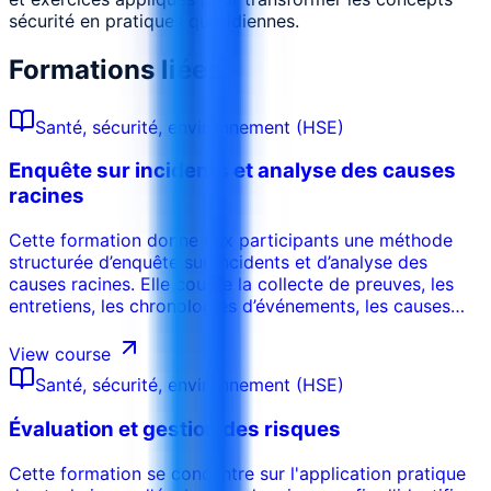
sécurité en pratiques quotidiennes.
Formations liées
Santé, sécurité, environnement (HSE)
Enquête sur incidents et analyse des causes
racines
Cette formation donne aux participants une méthode
structurée d’enquête sur incidents et d’analyse des
causes racines. Elle couvre la collecte de preuves, les
entretiens, les chronologies d’événements, les causes
immédiates et profondes, les actions correctives, la
qualité des rapports et les systèmes d’apprentissage
View course
permettant d’éviter la récurrence.
Santé, sécurité, environnement (HSE)
Évaluation et gestion des risques
Cette formation se concentre sur l'application pratique