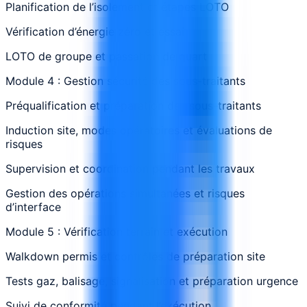
Planification de l’isolement et étapes LOTO
Vérification d’énergie zéro et essai
LOTO de groupe et passation de quart
Module 4 : Gestion sécurité des sous-traitants
Préqualification et préparation des sous-traitants
Induction site, modes opératoires et évaluations de
risques
Supervision et coordination pendant les travaux
Gestion des opérations simultanées et risques
d’interface
Module 5 : Vérification terrain et exécution
Walkdown permis et contrôles de préparation site
Tests gaz, balisage, signalisation et préparation urgence
Suivi de conformité pendant l’exécution