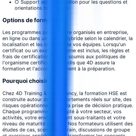
○ Support après formation pour les questions et
orientations techniques
Options de formation
Les programmes peuvent être organisés en entreprise,
en ligne ou dans un format hybride selon le calendrier, la
localisation et les objectifs de vos équipes. Lorsqu'un
certificat ou un examen externe est inclus, les règles et
frais de certification restent soumis aux politiques de
l'organisme certificateur, tandis que 4D assure la
formation et l'accompagnement à la préparation.
Pourquoi choisir 4D
Chez 4D Training & Consultancy, la formation HSE est
construite autour des comportements réels sur site, des
risques opérationnels et de la prise de décision pratique.
Chaque programme est adapté à votre secteur, vos
activités, votre environnement sous-traitants et votre
niveau de maturité sécurité. Nos formateurs utilisent des
études de cas, scénarios terrain, discussions de groupe
et exercices appliqués pour transformer les concepts