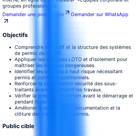
groupes professionnels
Demander une proposition
Demander sur WhatsApp
Objectifs
Comprendre l’objectif et la structure des systèmes
de permis de travail.
Appliquer les principes LOTO et d’isolement pour
maîtriser les énergies dangereuses.
Identifier les activités à haut risque nécessitant
permis et contrôles additionnels.
Renforcer la coordination sécurité des sous-
traitants avant et pendant les travaux.
Vérifier la préparation terrain avant le démarrage et
pendant l’exécution.
Améliorer la passation, la documentation et la
clôture des travaux sous permis.
Public cible