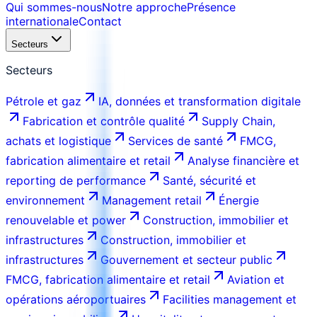
Qui sommes-nous
Notre approche
Présence
internationale
Contact
Secteurs
Secteurs
Pétrole et gaz
IA, données et transformation digitale
Fabrication et contrôle qualité
Supply Chain,
achats et logistique
Services de santé
FMCG,
fabrication alimentaire et retail
Analyse financière et
reporting de performance
Santé, sécurité et
environnement
Management retail
Énergie
renouvelable et power
Construction, immobilier et
infrastructures
Construction, immobilier et
infrastructures
Gouvernement et secteur public
FMCG, fabrication alimentaire et retail
Aviation et
opérations aéroportuaires
Facilities management et