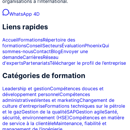
organisations à l’international.
WhatsApp 4D
Liens rapides
Accueil
Formations
Répertoire des
formations
Conseil
Secteurs
Évaluation
Phoenix
Qui
sommes-nous
Contact
Blog
Envoyer une
demande
Carrières
Réseau
d'experts
Partenariats
Télécharger le profil de l’entreprise
Catégories de formation
Leadership et gestion
Compétences douces et
développement personnel
Compétences
administratives
Ventes et marketing
Changement de
culture d'entreprise
Formations techniques sur le pétrole
et le gaz
Gestion de la qualité
SAP
Gestion agile
Santé,
sécurité, environnement (HSE)
Compétences en matière
de service à la clientèle
Maintenance, fiabilité et
management de l’ingénierie