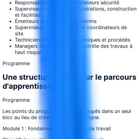
Responsables HSE et coordinateurs sécurité
Superviseurs maintenance, opérations, construction
et facilities
Émetteurs et récepteurs de permis
Superviseurs sous-traitants et coordinateurs de
site
Techniciens électriques, mécaniques et procédés
Managers responsables du contrôle des travaux à
haut risque
Programme
Une structure claire pour le parcours
d'apprentissage.
Programme
Les points du programme sont regroupés dans un seul
bloc au lieu de créer un module par ligne.
Module 1 : Fondamentaux du permis de travail