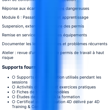
Réponse aux écarts et conditions dangereuses
Module 6 : Passation, clôture et apprentissage
Suspension, extension et clôture des permis
Remise en service sécurisée des équipements
Documenter les leçons apprises et problèmes récurrents
Atelier : revue d’un scénario de permis de travail à haut
risque
Supports fournis
○ Supports de présentation utilisés pendant les
sessions
○ Activités de groupe et exercices pratiques
○ Fiches de travail et modèles
○ Études de cas liées à la formation
○ Certificat de participation 4D délivré par 4D
Training & Consultancy