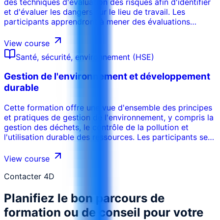
des techniques d'évaluation des risques afin d'identifier
et d'évaluer les dangers sur le lieu de travail. Les
participants apprendront à mener des évaluations
approfondies des risques, à développer des mesures de
contrôle efficaces et à mettre en œuvre des stratégies
View course
de gestion des risques afin de minimiser les dommages
Santé, sécurité, environnement (HSE)
potentiels. Ce cours met l'accent sur l'importance de
l'identification proactive des dangers et sur le
Gestion de l'environnement et développement
développement d'une culture d'amélioration continue de
durable
la sécurité.
Cette formation offre une vue d'ensemble des principes
et pratiques de gestion de l'environnement, y compris la
gestion des déchets, le contrôle de la pollution et
l'utilisation durable des ressources. Les participants se
familiariseront avec les réglementations
environnementales, l'importance des études d'impact
View course
sur l'environnement et la mise en œuvre des systèmes
de gestion de l'environnement. Ce cours met l'accent sur
Contacter 4D
la responsabilité de l'organisation de minimiser son
Planifiez le bon parcours de
empreinte environnementale et de promouvoir des
pratiques durables.
formation ou de conseil pour votre