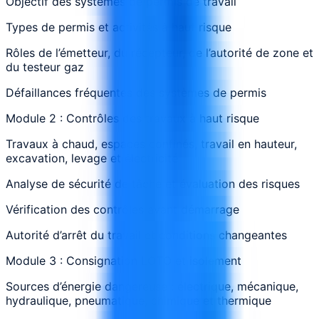
Objectif des systèmes de permis de travail
Types de permis et activités à haut risque
Rôles de l’émetteur, du récepteur, de l’autorité de zone et
du testeur gaz
Défaillances fréquentes des systèmes de permis
Module 2 : Contrôles des travaux à haut risque
Travaux à chaud, espaces confinés, travail en hauteur,
excavation, levage et électricité
Analyse de sécurité de tâche et évaluation des risques
Vérification des contrôles avant démarrage
Autorité d’arrêt du travail et conditions changeantes
Module 3 : Consignation LOTO et isolement
Sources d’énergie dangereuse : électrique, mécanique,
hydraulique, pneumatique, chimique et thermique